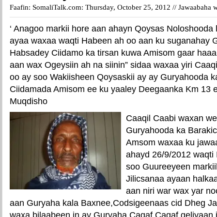
Faafin: SomaliTalk.com: Thursday, October 25, 2012 //
Jawaabaha w
‘ Anagoo markii hore aan ahayn Qoysas Noloshooda 
ayaa waxaa waqti Habeen ah oo aan ku suganahay G
Habsadey Ciidamo ka tirsan kuwa Amisom gaar haa
aan wax Ogeysiin ah na siinin” sidaa waxaa yiri Caaqi
oo ay soo Wakiisheen Qoysaskii ay ay Guryahooda k
Ciidamada Amisom ee ku yaaley Deegaanka Km 13 
Muqdisho
Caaqil Caabi waxan we
Guryahooda ka Barakic
Amsom waxaa ku jawaa
ahayd 26/9/2012 waqti
soo Guureeyeen markiiba
Jilicsanaa ayaan halkaa
aan niri war wax yar n
aan Guryaha kala Baxnee,Codsigeenaas cid Dheg Jalaq
waxa bilaabeen in ay Guryaha Cagaf Cagaf geliyaan i