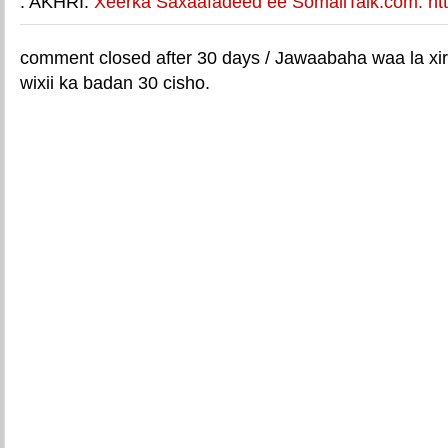
. AKHRI:
Xeerka Saxaafadeed ee SomaliTalk.com: http
comment closed after 30 days / Jawaabaha waa la xir
wixii ka badan 30 cisho.