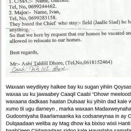
Waxaan weydiiyey halkee bay ku sugan yihiin Qoysask
waxaa uu ku jawaabey Caaqil Caabi “Dhowr meelood
waxaana dadkaas haatan Dulsaar ku yihiin dad kale 
xumo tii ugu darneyn , marka waxaan Madaxweynaha
Gudoomiyaha Baarlamaanka ka codsaneynaa in ay 
Dulqaadaan weliba ay Mag dhow ka bixiso wixii Hanti
baabi’ieen Ciidamadaas sidoo kale Hayadaha samaf