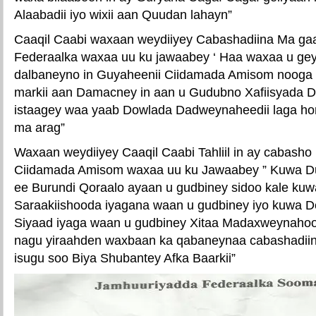
Alaabadii iyo wixii aan Quudan lahayn”
Caaqil Caabi waxaan weydiiyey Cabashadiina Ma ga
Federaalka waxaa uu ku jawaabey ‘ Haa waxaa u ge
dalbaneyno in Guyaheenii Ciidamada Amisom nooga 
markii aan Damacney in aan u Gudubno Xafiisyada 
istaagey waa yaab Dowlada Dadweynaheedii laga hor
ma arag”
Waxaan weydiiyey Caaqil Caabi Tahliil in ay cabasho
Ciidamada Amisom waxaa uu ku Jawaabey ” Kuwa Du
ee Burundi Qoraalo ayaan u gudbiney sidoo kale ku
Saraakiishooda iyagana waan u gudbiney iyo kuwa De
Siyaad iyaga waan u gudbiney Xitaa Madaxweynah
nagu yiraahden waxbaan ka qabaneynaa cabashadiina
isugu soo Biya Shubantey Afka Baarkii”