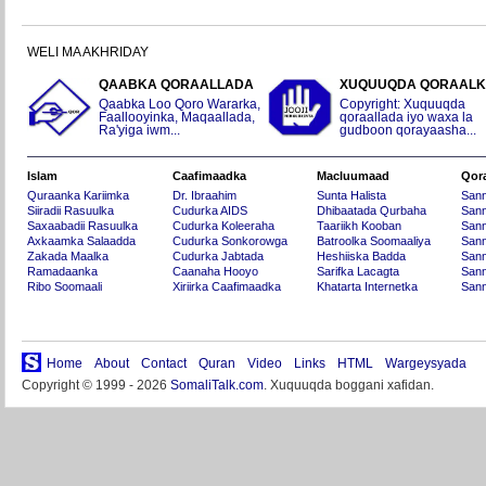
WELI MA AKHRIDAY
QAABKA QORAALLADA
XUQUUQDA QORAAL
Qaabka Loo Qoro Wararka,
Copyright: Xuquuqda
Faallooyinka, Maqaallada,
qoraallada iyo waxa la
Ra'yiga iwm...
gudboon qorayaasha...
Islam
Caafimaadka
Macluumaad
Qor
Quraanka Kariimka
Dr. Ibraahim
Sunta Halista
San
Siiradii Rasuulka
Cudurka AIDS
Dhibaatada Qurbaha
Sann
Saxaabadii Rasuulka
Cudurka Koleeraha
Taariikh Kooban
Sann
Axkaamka Salaadda
Cudurka Sonkorowga
Batroolka Soomaaliya
Sann
Zakada Maalka
Cudurka Jabtada
Heshiiska Badda
Sann
Ramadaanka
Caanaha Hooyo
Sarifka Lacagta
Sann
Ribo Soomaali
Xiriirka Caafimaadka
Khatarta Internetka
Sann
Home
About
Contact
Quran
Video
Links
HTML
Wargeysyada
Copyright © 1999 - 2026
SomaliTalk.com
. Xuquuqda boggani xafidan.