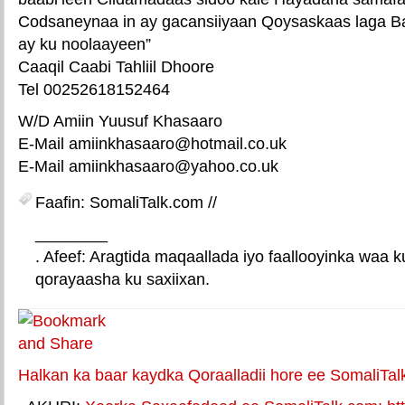
Codsaneynaa in ay gacansiiyaan Qoysaskaas laga Ba
ay ku noolaayeen”
Caaqil Caabi Tahliil Dhoore
Tel 00252618152464
W/D Amiin Yuusuf Khasaaro
E-Mail amiinkhasaaro@hotmail.co.uk
E-Mail amiinkhasaaro@yahoo.co.uk
Faafin: SomaliTalk.com //
________
. Afeef: Aragtida maqaallada iyo faallooyinka waa 
qorayaasha ku saxiixan.
E-mail Link
Xiriiriye weey
Halkan ka baar kaydka Qoraalladii hore ee SomaliTal