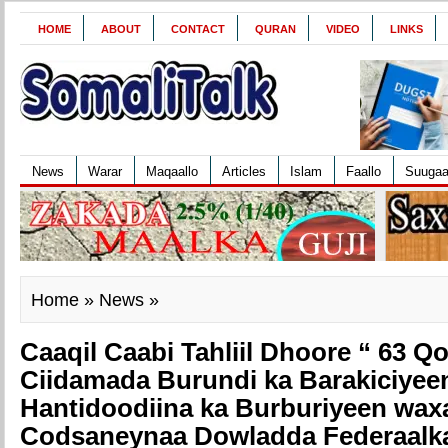
HOME
ABOUT
CONTACT
QURAN
VIDEO
LINKS
News
Warar
Maqaallo
Articles
Islam
Faallo
Suuga
Home
»
News
»
Caaqil Caabi Tahliil Dhoore “ 63 Q
Ciidamada Burundi ka Barakiciyee
Hantidoodiina ka Burburiyeen wax
Codsaneynaa Dowladda Federaalka