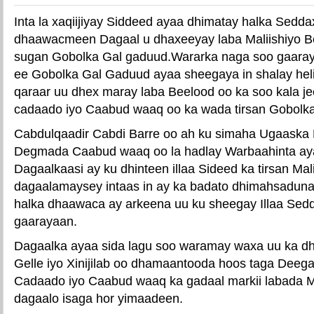
Inta la xaqiijiyay Siddeed ayaa dhimatay halka Sedda
dhaawacmeen Dagaal u dhaxeeyay laba Maliishiyo B
sugan Gobolka Gal gaduud.Wararka naga soo gaar
ee Gobolka Gal Gaduud ayaa sheegaya in shalay heli
qaraar uu dhex maray laba Beelood oo ka soo kala 
cadaado iyo Caabud waaq oo ka wada tirsan Gobolk
Cabdulqaadir Cabdi Barre oo ah ku simaha Ugaaska
Degmada Caabud waaq oo la hadlay Warbaahinta ay
Dagaalkaasi ay ku dhinteen illaa Sideed ka tirsan Mali
dagaalamaysey intaas in ay ka badato dhimahsaduna 
halka dhaawaca ay arkeena uu ku sheegay Illaa Sedd
gaarayaan.
Dagaalka ayaa sida lagu soo waramay waxa uu ka 
Gelle iyo Xinijilab oo dhamaantooda hoos taga Dee
Cadaado iyo Caabud waaq ka gadaal markii labada Ma
dagaalo isaga hor yimaadeen.