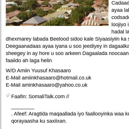
Cadaad
ayaa la
codsad
loojiyo
hadal l
dhexmarey labada Beelood sidoo kale Siyaasiyiin ka 
Deegaanadaas ayaa iyana u soo jeediyey in dagaalka 
sheegey in ay hore u soo arkeen Dagaalada noocaan
faaiido ah laga helin
W/D Amiin Yuusuf Khasaaro
E-Mail amiinkhasaaro@hotmail.co.uk
E-Mail aminkhasaaro@yahoo.co.uk
Faafin: SomaliTalk.com //
________
. Afeef: Aragtida maqaallada iyo faallooyinka waa 
qorayaasha ku saxiixan.
E-mail Link
Xiriiriye weey