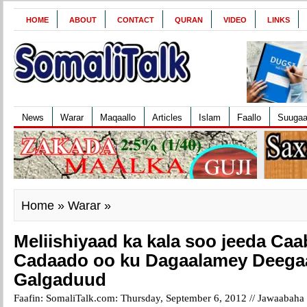
HOME
ABOUT
CONTACT
QURAN
VIDEO
LINKS
News
Warar
Maqaallo
Articles
Islam
Faallo
Suuga
Home
»
Warar
»
Meliishiyaad ka kala soo jeeda Ca
Cadaado oo ku Dagaalamey Deegaa
Galgaduud
Faafin: SomaliTalk.com: Thursday, September 6, 2012 //
Jawaabaha 