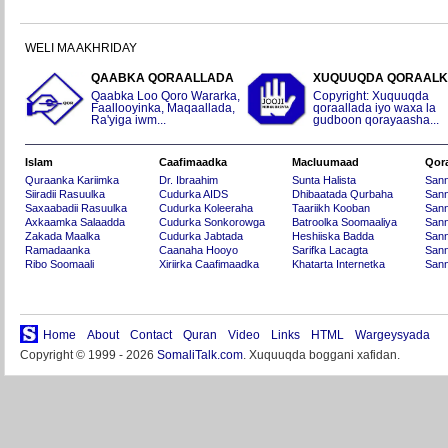
WELI MA AKHRIDAY
QAABKA QORAALLADA
XUQUUQDA QORAAL
Qaabka Loo Qoro Wararka,
Copyright: Xuquuqda
Faallooyinka, Maqaallada,
qoraallada iyo waxa la
Ra'yiga iwm...
gudboon qorayaasha...
Islam
Caafimaadka
Macluumaad
Qor
Quraanka Kariimka
Dr. Ibraahim
Sunta Halista
San
Siiradii Rasuulka
Cudurka AIDS
Dhibaatada Qurbaha
Sann
Saxaabadii Rasuulka
Cudurka Koleeraha
Taariikh Kooban
Sann
Axkaamka Salaadda
Cudurka Sonkorowga
Batroolka Soomaaliya
Sann
Zakada Maalka
Cudurka Jabtada
Heshiiska Badda
Sann
Ramadaanka
Caanaha Hooyo
Sarifka Lacagta
Sann
Ribo Soomaali
Xiriirka Caafimaadka
Khatarta Internetka
Sann
Home
About
Contact
Quran
Video
Links
HTML
Wargeysyada
Copyright © 1999 - 2026
SomaliTalk.com
. Xuquuqda boggani xafidan.