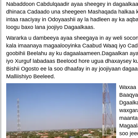
Nabaddoon Cabdulqaadir ayaa sheegey in dagaalkaas 
dhinaca Cadaado una sheegeen Mashaqada halkaa 
intaa raaciyay in Odoyaashii ay la hadleen ay ka aqba
loogu baxo lana joojiyo Dagaalkaas.
Wararka u dambeeya ayaa sheegaya in ay weli soco
kala imaanaya magaalooyinka Caabud Waaq iyo Cad
goobihii Beelahu ay ku dagaalaameen.Dagaalkan ay
iyo Xurguf labadaas Beelood hore ugua dhaxaysey k
Bishii Ogosto ee la soo dhaafay in ay joojiyaan daga
Malliishiyo Beeleed.
Waxaa i
Baaqya
Dgaalka
waxgar
maanta 
Magaal
soo je