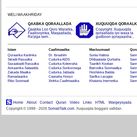
WELI MA AKHRIDAY
QAABKA QORAALLADA
XUQUUQDA QORAAL
Qaabka Loo Qoro Wararka,
Copyright: Xuquuqda
Faallooyinka, Maqaallada,
qoraallada iyo waxa la
Ra'yiga iwm...
gudboon qorayaasha...
Islam
Caafimaadka
Macluumaad
Qor
Quraanka Kariimka
Dr. Ibraahim
Sunta Halista
San
Siiradii Rasuulka
Cudurka AIDS
Dhibaatada Qurbaha
Sann
Saxaabadii Rasuulka
Cudurka Koleeraha
Taariikh Kooban
Sann
Axkaamka Salaadda
Cudurka Sonkorowga
Batroolka Soomaaliya
Sann
Zakada Maalka
Cudurka Jabtada
Heshiiska Badda
Sann
Ramadaanka
Caanaha Hooyo
Sarifka Lacagta
Sann
Ribo Soomaali
Xiriirka Caafimaadka
Khatarta Internetka
Sann
Home
About
Contact
Quran
Video
Links
HTML
Wargeysyada
Copyright © 1999 - 2026
SomaliTalk.com
. Xuquuqda boggani xafidan.