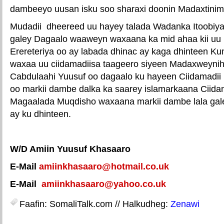
dambeeyo uusan isku soo sharaxi doonin Madaxtini
Mudadii dheereed uu hayey talada Wadanka Itoobiy
galey Dagaalo waaweyn waxaana ka mid ahaa kii uu
Erereteriya oo ay labada dhinac ay kaga dhinteen K
waxaa uu ciidamadiisa taageero siyeen Madaxweynih
Cabdulaahi Yuusuf oo dagaalo ku hayeen Ciidamadi
oo markii dambe dalka ka saarey islamarkaana Ciida
Magaalada Muqdisho waxaana markii dambe lala ga
ay ku dhinteen.
W/D Amiin Yuusuf Khasaaro
E-Mail
amiinkhasaaro@hotmail.co.uk
E-Mail
amiinkhasaaro@yahoo.co.uk
Faafin: SomaliTalk.com // Halkudheg:
Zenawi
________