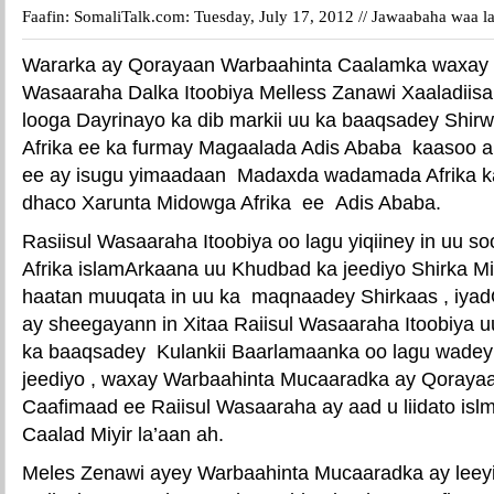
Faafin: SomaliTalk.com: Tuesday, July 17, 2012 //
Jawaabaha waa la
Wararka ay Qorayaan Warbaahinta Caalamka waxay s
Wasaaraha Dalka Itoobiya Melless Zanawi Xaaladiis
looga Dayrinayo ka dib markii uu ka baaqsadey Shir
Afrika ee ka furmay Magaalada Adis Ababa kaasoo a
ee ay isugu yimaadaan Madaxda wadamada Afrika k
dhaco Xarunta Midowga Afrika ee Adis Ababa.
Rasiisul Wasaaraha Itoobiya oo lagu yiqiiney in uu
Afrika islamArkaana uu Khudbad ka jeediyo Shirka M
haatan muuqata in uu ka maqnaadey Shirkaas , iyad
ay sheegayann in Xitaa Raiisul Wasaaraha Itoobiya u
ka baaqsadey Kulankii Baarlamaanka oo lagu wadey
jeediyo , waxay Warbaahinta Mucaaradka ay Qorayaa
Caafimaad ee Raiisul Wasaaraha ay aad u liidato islm
Caalad Miyir la’aan ah.
Meles Zenawi ayey Warbaahinta Mucaaradka ay leeyi