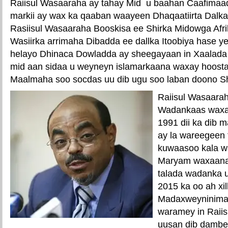
Raiisul Wasaaraha ay tahay Mid u baahan Caafimaa
markii ay wax ka qaaban waayeen Dhaqaatiirta Dalka 
Rasiisul Wasaaraha Booskisa ee Shirka Midowga Afri
Wasiirka arrimaha Dibadda ee dallka Itoobiya hase y
helayo Dhinaca Dowladda ay sheegayaan in Xaalada
mid aan sidaa u weyneyn islamarkaana waxay hoosta 
Maalmaha soo socdas uu dib ugu soo laban doono Sh
Raiisul Wasaarah
Wadankaas waxaa
1991 dii ka dib 
ay la wareegeen
kuwaasoo kala w
Maryam waxaana 
talada wadanka 
2015 ka oo ah xi
Madaxweyninima
waramey in Raii
uusan dib dambe w