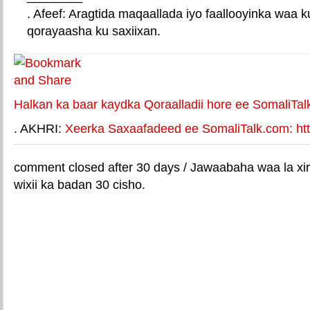
. Afeef: Aragtida maqaallada iyo faallooyinka waa 
qorayaasha ku saxiixan.
E-mail Link
Xiriiriye weey
Halkan ka baar kaydka Qoraalladii hore ee SomaliTal
. AKHRI:
Xeerka Saxaafadeed ee SomaliTalk.com: http
comment closed after 30 days / Jawaabaha waa la xir
wixii ka badan 30 cisho.