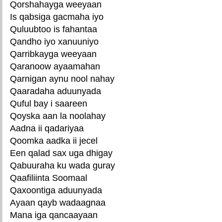
Qorshahayga weeyaan
Is qabsiga gacmaha iyo
Quluubtoo is fahantaa
Qandho iyo xanuuniyo
Qarribkayga weeyaan
Qaranoow ayaamahan
Qarnigan aynu nool nahay
Qaaradaha aduunyada
Quful bay i saareen
Qoyska aan la noolahay
Aadna ii qadariyaa
Qoomka aadka ii jecel
Een qalad sax uga dhigay
Qabuuraha ku wada guray
Qaafiliinta Soomaal
Qaxoontiga aduunyada
Ayaan qayb wadaagnaa
Mana iga qancaayaan