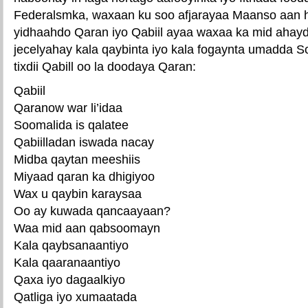
Federalsmka, waxaan ku soo afjarayaa Maanso aan hor
yidhaahdo Qaran iyo Qabiil ayaa waxaa ka mid ahayd 
jecelyahay kala qaybinta iyo kala fogaynta umadda 
tixdii Qabill oo la doodaya Qaran:
Qabiil
Qaranow war li’idaa
Soomalida is qalatee
Qabiilladan iswada nacay
Midba qaytan meeshiis
Miyaad qaran ka dhigiyoo
Wax u qaybin karaysaa
Oo ay kuwada qancaayaan?
Waa mid aan qabsoomayn
Kala qaybsanaantiyo
Kala qaaranaantiyo
Qaxa iyo dagaalkiyo
Qatliga iyo xumaatada