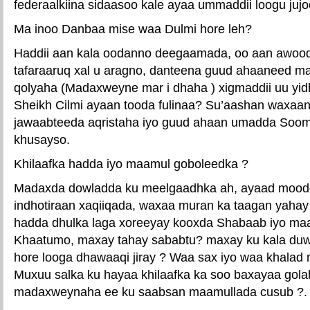
federaalkiina sidaasoo kale ayaa ummaddii loogu jujo
Ma inoo Danbaa mise waa Dulmi hore leh?
Haddii aan kala oodanno deegaamada, oo aan awoo
tafaraaruq xal u aragno, danteena guud ahaaneed ma 
qolyaha (Madaxweyne mar i dhaha ) xigmaddii uu yi
Sheikh Cilmi ayaan tooda fulinaa? Su’aashan waxaa
jawaabteeda aqristaha iyo guud ahaan umadda Sooma
khusayso.
Khilaafka hadda iyo maamul goboleedka ?
Madaxda dowladda ku meelgaadhka ah, ayaad moodd
indhotiraan xaqiiqada, waxaa muran ka taagan yaha
hadda dhulka laga xoreeyay kooxda Shabaab iyo ma
Khaatumo, maxay tahay sababtu? maxay ku kala duwa
hore looga dhawaaqi jiray ? Waa sax iyo waa khalad 
Muxuu salka ku hayaa khilaafka ka soo baxayaa golah
madaxweynaha ee ku saabsan maamullada cusub ?.