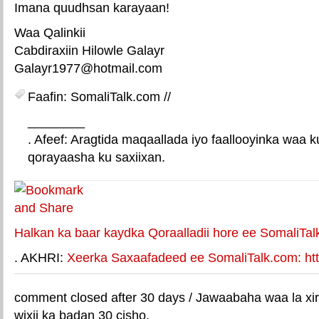
Imana quudhsan karayaan!
Waa Qalinkii
Cabdiraxiin Hilowle Galayr
Galayr1977@hotmail.com
Faafin: SomaliTalk.com //
________
. Afeef: Aragtida maqaallada iyo faallooyinka waa 
qorayaasha ku saxiixan.
E-mail Link
Xiriiriye weey
Halkan ka baar kaydka Qoraalladii hore ee SomaliTal
. AKHRI:
Xeerka Saxaafadeed ee SomaliTalk.com: http
comment closed after 30 days / Jawaabaha waa la xir
wixii ka badan 30 cisho.