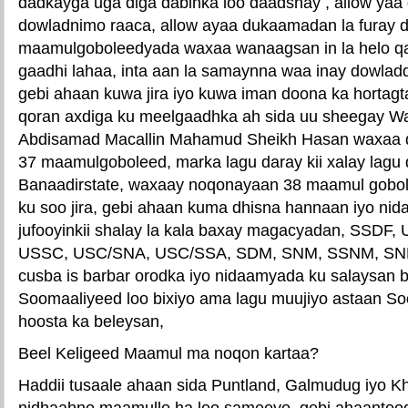
dadkayga uga diga dabinka loo daadshay , allow yaa 
dowladnimo raaca, allow ayaa dukaamadan la furay d
maamulgoboleedyada waxaa wanaagsan in la helo qaa
gaadhi lahaa, inta aan la samaynna waa inay dowla
gebi ahaan kuwa jira iyo kuwa iman doona ka hortagt
qoran axdiga ku meelgaadhka ah sida uu sheegay Wa
Abdisamad Macallin Mahamud Sheikh Hasan waxaa dal
37 maamulgoboleed, marka lagu daray kii xalay lag
Banaadirstate, waxaay noqonayaan 38 maamul gobol
ku soo jira, gebi ahaan kuma dhisna hannaan iyo ni
jufooyinkii shalay la kala baxay magacyadan, SSDF
USSC, USC/SNA, USC/SSA, SDM, SNM, SSNM, SNL,
cusba is barbar orodka iyo nidaamyada ku salaysan 
Soomaaliyeed loo bixiyo ama lagu muujiyo astaan S
hoosta ka beleysan,
Beel Keligeed Maamul ma noqon kartaa?
Haddii tusaale ahaan sida Puntland, Galmudug iyo 
nidhaahno maamullo ha loo sameeyo, gebi ahaantoo