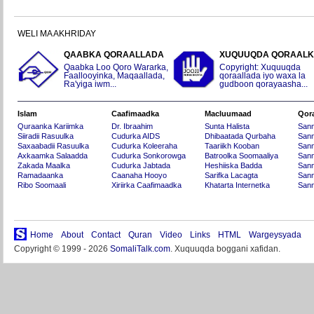
WELI MA AKHRIDAY
QAABKA QORAALLADA
XUQUUQDA QORAAL
Qaabka Loo Qoro Wararka,
Copyright: Xuquuqda
Faallooyinka, Maqaallada,
qoraallada iyo waxa la
Ra'yiga iwm...
gudboon qorayaasha...
Islam
Caafimaadka
Macluumaad
Qor
Quraanka Kariimka
Dr. Ibraahim
Sunta Halista
San
Siiradii Rasuulka
Cudurka AIDS
Dhibaatada Qurbaha
Sann
Saxaabadii Rasuulka
Cudurka Koleeraha
Taariikh Kooban
Sann
Axkaamka Salaadda
Cudurka Sonkorowga
Batroolka Soomaaliya
Sann
Zakada Maalka
Cudurka Jabtada
Heshiiska Badda
Sann
Ramadaanka
Caanaha Hooyo
Sarifka Lacagta
Sann
Ribo Soomaali
Xiriirka Caafimaadka
Khatarta Internetka
Sann
Home
About
Contact
Quran
Video
Links
HTML
Wargeysyada
Copyright © 1999 - 2026
SomaliTalk.com
. Xuquuqda boggani xafidan.