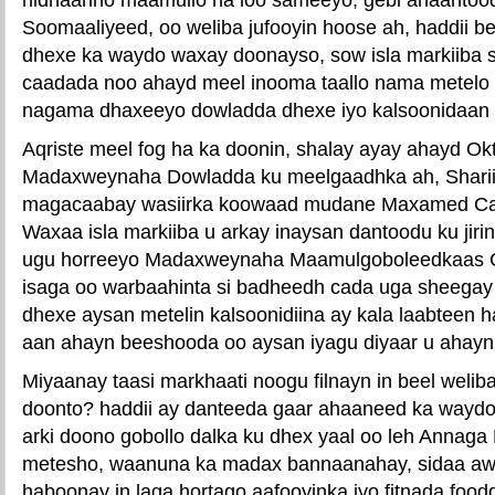
Soomaaliyeed, oo weliba jufooyin hoose ah, haddii 
dhexe ka waydo waxay doonayso, sow isla markiiba s
caadada noo ahayd meel inooma taallo nama metelo i
nagama dhaxeeyo dowladda dhexe iyo kalsoonidaan 
Aqriste meel fog ha ka doonin, shalay ayay ahayd Ok
Madaxweynaha Dowladda ku meelgaadhka ah, Sharii
magacaabay wasiirka koowaad mudane Maxamed Cab
Waxaa isla markiiba u arkay inaysan dantoodu ku jir
ugu horreeyo Madaxweynaha Maamulgoboleedkaas C
isaga oo warbaahinta si badheedh cada uga sheega
dhexe aysan metelin kalsoonidiina ay kala laabteen h
aan ahayn beeshooda oo aysan iyagu diyaar u ahayn
Miyaanay taasi markhaati noogu filnayn in beel weliba
doonto? haddii ay danteeda gaar ahaaneed ka waydo
arki doono gobollo dalka ku dhex yaal oo leh Anna
metesho, waanuna ka madax bannaanahay, sidaa a
haboonay in laga hortago aafooyinka iyo fitnada food