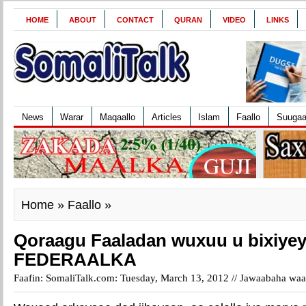
HOME
ABOUT
CONTACT
QURAN
VIDEO
LINKS
News
Warar
Maqaallo
Articles
Islam
Faallo
Suuga
Home
»
Faallo
»
Qoraagu Faaladan wuxuu u bixiye
FEDERAALKA
Faafin: SomaliTalk.com: Tuesday, March 13, 2012 //
Jawaabaha waa 