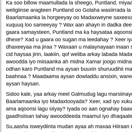
Ka soo billow maamullada la sheego, Puntland, miy
weligiinse aragteen Puntland oo Golaha wasiirrada la
Baarlamaanka la horgeeyay oo Madaxweyne saxeexay,
xuquuq loo sameeyay ? Wax aan ahayn in dadka de
gaara samaysteen, Puntland ma ka haysataa aqoonsi
dhexe? Xad u gaara oo sugan ma leedahay ? Xeer iy
dhaxeeyaa ma jiraa ? Waxaan u malaynayaan inaan 
cid haysaa jirin, laakiin, qof weliba arkay labada Ma
awoodda iyo miisaanka ah midna Xamar joogo midn
odhan karo Puntland ma aysan buuxin shuruudihii m
baahnaa ? Maadaama aysan dowladdu ansixin, ware
aysan haysan.
Sidoo kale, yaa arkay meel Galmudug lagu marsiinay
Baarlamaanka iyo Madaxtooyada? Xeer, xad iyo xuk
ama aqoonsi lagu siiyay? Iyada oo aan ognahay baax
gaadhsiisan tahay awooddeeda maamul iyo dhaqaale
Su,aasha isweydiinta mudan ayaa ah maxaa Hiiraan i