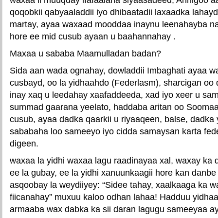
qoqobkii qabyaaladdii iyo dhibaatadii laxaadka lahay
martay, ayaa waxaad mooddaa inaynu leenahayba nag
hore ee mid cusub ayaan u baahannahay .
Maxaa u sababa Maamulladan badan?
Sida aan wada ognahay, dowladdii Imbaghati ayaa wax
cusbayd, oo la yidhaahdo (Federlasm), sharcigan oo
inay xaq u leedahay xaafaddeeda, xad iyo xeer u sam
summad gaarana yeelato, haddaba aritan oo Soomaa
cusub, ayaa dadka qaarkii u riyaaqeen, balse, dadka
sababaha loo sameeyo iyo cidda samaysan karta fed
digeen.
waxaa la yidhi waxaa lagu raadinayaa xal, waxay ka 
ee la gubay, ee la yidhi xanuunkaagii hore kan danbe
asqoobay la weydiiyey: “Sidee tahay, xaalkaaga ka w
fiicanahay” muxuu kaloo odhan lahaa! Hadduu yidha
armaaba wax dabka ka sii daran lagugu sameeyaa aya