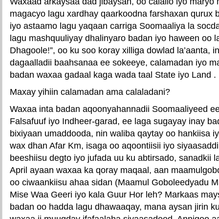
Waxaad arkaysaa dad jibaysan, oo calallo iyo maryo 
magacyo lagu xardhay qaarkoodna farshaxan qurux 
iyo astaamo lagu yaqaan carriga Soomaaliya la soc
lagu mashquuliyay dhalinyaro badan iyo haween oo la
Dhagoole!”, oo ku soo koray xilliga dowlad la’aanta, i
dagaalladii baahsanaa ee sokeeye, calamadan iyo m
badan waxaa gadaal kaga wada taal State iyo Land .
Maxay yihiin calamadan ama calaladani?
Waxaa inta badan aqoonyahannadii Soomaaliyeed ee l
Falsafuuf iyo Indheer-garad, ee laga sugayay inay b
bixiyaan umaddooda, nin waliba qaytay oo hankiisa i
wax dhan Afar Km, isaga oo aqoontiisii iyo siyaasaddi
beeshiisu degto iyo jufada uu ku abtirsado, sanadkii l
April ayaan waxaa ka qoray maqaal, aan maamulgob
oo ciwaankiisu ahaa sidan (Maamul Goboleedyadu 
Mise Waa Geeri iyo kala Guur Hor leh? Markaas mays
badan oo hadda lagu dhawaaqay, mana aysan jirin k
waxaa ii muuqday ifafaalaha siyaasadeed, Annigoo a