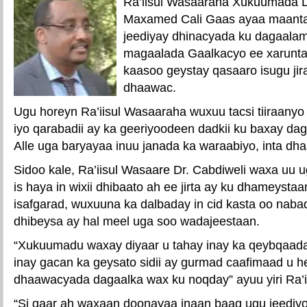
Ra’iisul Wasaaraha Xukuumada
Maxamed Cali Gaas ayaa maant
jeediyay dhinacyada ku dagaala
magaalada Gaalkacyo ee xarunt
kaasoo geystay qasaaro isugu jir
dhaawac.
Ugu horeyn Ra’iisul Wasaaraha wuxuu tacsi tiiraanyo 
iyo qarabadii ay ka geeriyoodeen dadkii ku baxay da
Alle uga baryayaa inuu janada ka waraabiyo, inta dh
Sidoo kale, Ra’iisul Wasaare Dr. Cabdiweli waxa uu
is haya in wixii dhibaato ah ee jirta ay ku dhameystaa
isafgarad, wuxuuna ka dalbaday in cid kasta oo nab
dhibeysa ay hal meel uga soo wadajeestaan.
“Xukuumadu waxay diyaar u tahay inay ka qeybqaada
inay gacan ka geysato sidii ay gurmad caafimaad u h
dhaawacyada dagaalka wax ku noqday” ayuu yiri Ra’i
“Si gaar ah waxaan doonayaa inaan baaq ugu jeediy