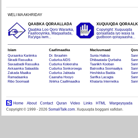
WELI MA AKHRIDAY
QAABKA QORAALLADA
XUQUUQDA QORAAL
Qaabka Loo Qoro Wararka,
Copyright: Xuquuqda
Faallooyinka, Maqaallada,
qoraallada iyo waxa la
Ra'yiga iwm...
gudboon qorayaasha...
Islam
Caafimaadka
Macluumaad
Qor
Quraanka Kariimka
Dr. Ibraahim
Sunta Halista
San
Siiradii Rasuulka
Cudurka AIDS
Dhibaatada Qurbaha
Sann
Saxaabadii Rasuulka
Cudurka Koleeraha
Taariikh Kooban
Sann
Axkaamka Salaadda
Cudurka Sonkorowga
Batroolka Soomaaliya
Sann
Zakada Maalka
Cudurka Jabtada
Heshiiska Badda
Sann
Ramadaanka
Caanaha Hooyo
Sarifka Lacagta
Sann
Ribo Soomaali
Xiriirka Caafimaadka
Khatarta Internetka
Sann
Home
About
Contact
Quran
Video
Links
HTML
Wargeysyada
Copyright © 1999 - 2026
SomaliTalk.com
. Xuquuqda boggani xafidan.