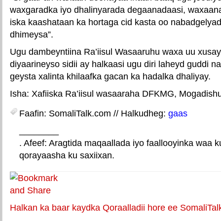
waxgaradka iyo dhalinyarada degaanadaasi, waxaan
iska kaashataan ka hortaga cid kasta oo nabadgely
dhimeysa”.
Ugu dambeyntiina Ra’iisul Wasaaruhu waxa uu xusa
diyaarineyso sidii ay halkaasi ugu diri laheyd guddi
geysta xalinta khilaafka gacan ka hadalka dhaliyay.
Isha: Xafiiska Ra’iisul wasaaraha DFKMG, Mogadish
Faafin: SomaliTalk.com // Halkudheg:
gaas
________
. Afeef: Aragtida maqaallada iyo faallooyinka waa 
qorayaasha ku saxiixan.
E-mail Link
Xiriiriye weey
Halkan ka baar kaydka Qoraalladii hore ee SomaliTal