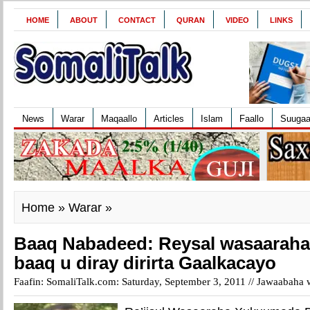
HOME
ABOUT
CONTACT
QURAN
VIDEO
LINKS
News
Warar
Maqaallo
Articles
Islam
Faallo
Suuga
Home
»
Warar
»
Baaq Nabadeed: Reysal wasaarah
baaq u diray dirirta Gaalkacayo
Faafin: SomaliTalk.com: Saturday, September 3, 2011 //
Jawaabaha w