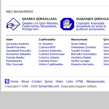
WELI MA AKHRIDAY
QAABKA QORAALLADA
XUQUUQDA QORAAL
Qaabka Loo Qoro Wararka,
Copyright: Xuquuqda
Faallooyinka, Maqaallada,
qoraallada iyo waxa la
Ra'yiga iwm...
gudboon qorayaasha...
Islam
Caafimaadka
Macluumaad
Qor
Quraanka Kariimka
Dr. Ibraahim
Sunta Halista
San
Siiradii Rasuulka
Cudurka AIDS
Dhibaatada Qurbaha
Sann
Saxaabadii Rasuulka
Cudurka Koleeraha
Taariikh Kooban
Sann
Axkaamka Salaadda
Cudurka Sonkorowga
Batroolka Soomaaliya
Sann
Zakada Maalka
Cudurka Jabtada
Heshiiska Badda
Sann
Ramadaanka
Caanaha Hooyo
Sarifka Lacagta
Sann
Ribo Soomaali
Xiriirka Caafimaadka
Khatarta Internetka
Sann
Home
About
Contact
Quran
Video
Links
HTML
Wargeysyada
Copyright © 1999 - 2026
SomaliTalk.com
. Xuquuqda boggani xafidan.