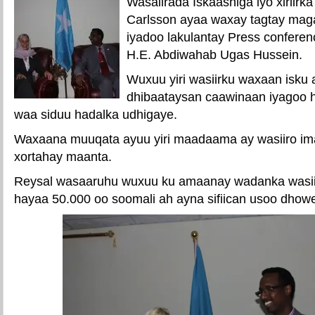
Wasaiirada Iskaashiga iyo xiriirk
Carlsson ayaa waxay tagtay mag
iyadoo lakulantay Press conferen
H.E. Abdiwahab Ugas Hussein.
Wuxuu yiri wasiirku waxaan isku
dhibaataysan caawinaan iyagoo h
waa siduu hadalka udhigaye.
Waxaana muuqata ayuu yiri maadaama ay wasiiro im
xortahay maanta.
Reysal wasaaruhu wuxuu ku amaanay wadanka wasiir
hayaa 50.000 oo soomali ah ayna sifiican usoo dhow