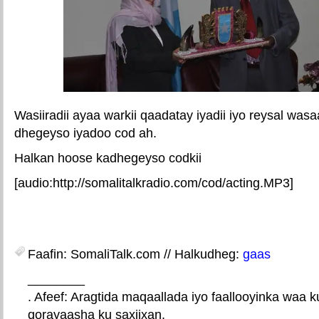
Wasiiradii ayaa warkii qaadatay iyadii iyo reysal wasa
dhegeyso iyadoo cod ah.
Halkan hoose kadhegeyso codkii
[audio:http://somalitalkradio.com/cod/acting.MP3]
Faafin: SomaliTalk.com // Halkudheg:
gaas
________
. Afeef: Aragtida maqaallada iyo faallooyinka waa 
qorayaasha ku saxiixan.
E-mail Link
Xiriiriye weey