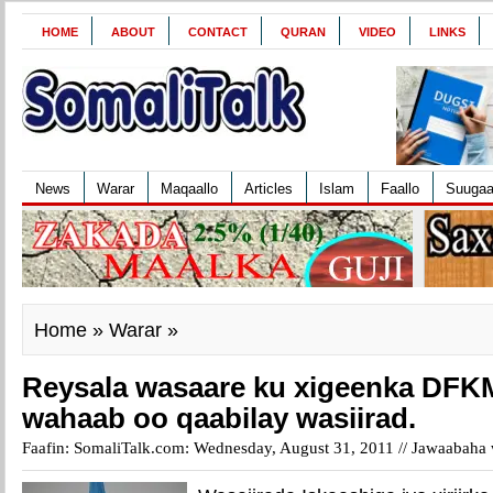
HOME
ABOUT
CONTACT
QURAN
VIDEO
LINKS
News
Warar
Maqaallo
Articles
Islam
Faallo
Suuga
Home
»
Warar
»
Reysala wasaare ku xigeenka DFK
wahaab oo qaabilay wasiirad.
Faafin: SomaliTalk.com: Wednesday, August 31, 2011 //
Jawaabaha w