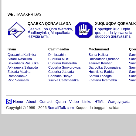
WELI MA AKHRIDAY
QAABKA QORAALLADA
XUQUUQDA QORAAL
Qaabka Loo Qoro Wararka,
Copyright: Xuquuqda
Faallooyinka, Maqaallada,
qoraallada iyo waxa la
Ra'yiga iwm...
gudboon qorayaasha...
Islam
Caafimaadka
Macluumaad
Qor
Quraanka Kariimka
Dr. Ibraahim
Sunta Halista
San
Siiradii Rasuulka
Cudurka AIDS
Dhibaatada Qurbaha
Sann
Saxaabadii Rasuulka
Cudurka Koleeraha
Taariikh Kooban
Sann
Axkaamka Salaadda
Cudurka Sonkorowga
Batroolka Soomaaliya
Sann
Zakada Maalka
Cudurka Jabtada
Heshiiska Badda
Sann
Ramadaanka
Caanaha Hooyo
Sarifka Lacagta
Sann
Ribo Soomaali
Xiriirka Caafimaadka
Khatarta Internetka
Sann
Home
About
Contact
Quran
Video
Links
HTML
Wargeysyada
Copyright © 1999 - 2026
SomaliTalk.com
. Xuquuqda boggani xafidan.