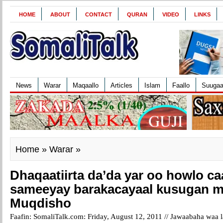
HOME
ABOUT
CONTACT
QURAN
VIDEO
LINKS
News
Warar
Maqaallo
Articles
Islam
Faallo
Suuga
Home
»
Warar
»
Dhaqaatiirta da’da yar oo howlo c
sameeyay barakacayaal kusugan 
Muqdisho
Faafin: SomaliTalk.com: Friday, August 12, 2011 //
Jawaabaha waa l