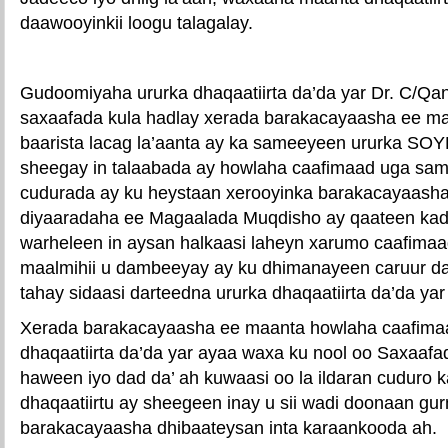
daawooyinkii loogu talagalay.
Gudoomiyaha ururka dhaqaatiirta da’da yar Dr. C/Q
saxaafada kula hadlay xerada barakacayaasha ee ma
baarista lacag la’aanta ay ka sameeyeen ururka SO
sheegay in talaabada ay howlaha caafimaad uga sa
cudurada ay ku heystaan xerooyinka barakacayaash
diyaaradaha ee Magaalada Muqdisho ay qaateen kadi
warheleen in aysan halkaasi laheyn xarumo caafima
maalmihii u dambeeyay ay ku dhimanayeen caruur da
tahay sidaasi darteedna ururka dhaqaatiirta da’da ya
Xerada barakacayaasha ee maanta howlaha caafima
dhaqaatiirta da’da yar ayaa waxa ku nool oo Saxaafad
haween iyo dad da’ ah kuwaasi oo la ildaran cuduro
dhaqaatiirtu ay sheegeen inay u sii wadi doonaan g
barakacayaasha dhibaateysan inta karaankooda ah.