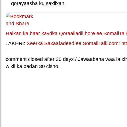
qorayaasha ku saxiixan.
E-mail Link
Xiriiriye weey
Halkan ka baar kaydka Qoraalladii hore ee SomaliTal
. AKHRI:
Xeerka Saxaafadeed ee SomaliTalk.com: http
comment closed after 30 days / Jawaabaha waa la xir
wixii ka badan 30 cisho.