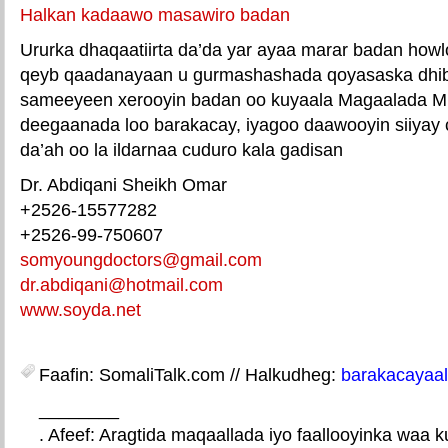
Halkan kadaawo masawiro badan
Ururka dhaqaatiirta da’da yar ayaa marar badan how
qeyb qaadanayaan u gurmashashada qoyasaska dhib
sameeyeen xerooyin badan oo kuyaala Magaalada M
deegaanada loo barakacay, iyagoo daawooyin siiyay 
da’ah oo la ildarnaa cuduro kala gadisan
Dr. Abdiqani Sheikh Omar
+2526-15577282
+2526-99-750607
somyoungdoctors@gmail.com
dr.abdiqani@hotmail.com
www.soyda.net
Faafin: SomaliTalk.com // Halkudheg:
barakacayaal
________
. Afeef: Aragtida maqaallada iyo faallooyinka waa 