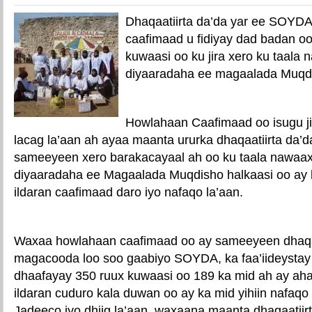
Dhaqaatiirta da’da yar ee SOYD
caafimaad u fidiyay dad badan o
kuwaasi oo ku jira xero ku taala
diyaaradaha ee magaalada Muqd
Howlahaan Caafimaad oo isugu ji
lacag la’aan ah ayaa maanta ururka dhaqaatiirta da’d
sameeyeen xero barakacayaal ah oo ku taala nawaa
diyaaradaha ee Magaalada Muqdisho halkaasi oo ay k
ildaran caafimaad daro iyo nafaqo la’aan.
Waxaa howlahaan caafimaad oo ay sameeyeen dhaqaat
magacooda loo soo gaabiyo SOYDA, ka faa’iideystay
dhaafayay 350 ruux kuwaasi oo 189 ka mid ah ay aha
ildaran cuduro kala duwan oo ay ka mid yihiin nafaqo
Jadeeco iyo dhiig la’aan, waxaana maanta dhaqaatiirt