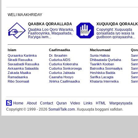
WELI MA AKHRIDAY
QAABKA QORAALLADA
XUQUUQDA QORAAL
Qaabka Loo Qoro Wararka,
Copyright: Xuquuqda
Faallooyinka, Maqaallada,
qoraallada iyo waxa la
Ra'yiga iwm...
gudboon qorayaasha...
Islam
Caafimaadka
Macluumaad
Qor
Quraanka Kariimka
Dr. Ibraahim
Sunta Halista
San
Siiradii Rasuulka
Cudurka AIDS
Dhibaatada Qurbaha
Sann
Saxaabadii Rasuulka
Cudurka Koleeraha
Taariikh Kooban
Sann
Axkaamka Salaadda
Cudurka Sonkorowga
Batroolka Soomaaliya
Sann
Zakada Maalka
Cudurka Jabtada
Heshiiska Badda
Sann
Ramadaanka
Caanaha Hooyo
Sarifka Lacagta
Sann
Ribo Soomaali
Xiriirka Caafimaadka
Khatarta Internetka
Sann
Home
About
Contact
Quran
Video
Links
HTML
Wargeysyada
Copyright © 1999 - 2026
SomaliTalk.com
. Xuquuqda boggani xafidan.