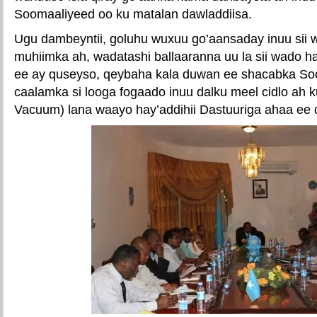
Soomaaliyeed oo ku matalan dawladdiisa.
Ugu dambeyntii, goluhu wuxuu go’aansaday inuu sii 
muhiimka ah, wadatashi ballaaranna uu la sii wado h
ee ay quseyso, qeybaha kala duwan ee shacabka So
caalamka si looga fogaado inuu dalku meel cidlo ah ku
Vacuum) lana waayo hay’addihii Dastuuriga ahaa ee 