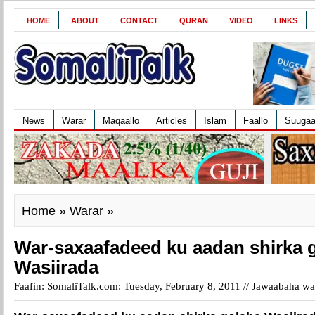
HOME
ABOUT
CONTACT
QURAN
VIDEO
LINKS
News
Warar
Maqaallo
Articles
Islam
Faallo
Suuga
Home
»
Warar
»
War-saxaafadeed ku aadan shirka 
Wasiirada
Faafin: SomaliTalk.com: Tuesday, February 8, 2011 //
Jawaabaha waa