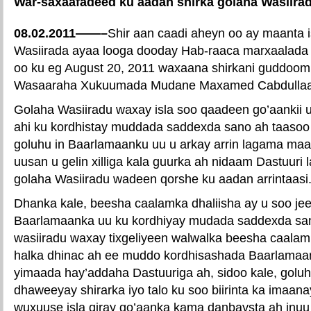
War-saxaafadeed ku aadan shirka golaha Wasiira
08.02.2011——–
Shir aan caadi aheyn oo ay maanta
Wasiirada ayaa looga dooday Hab-raaca marxaalada 
oo ku eg August 20, 2011 waxaana shirkani guddoomi
Wasaaraha Xukuumada Mudane Maxamed Cabdullaa
Golaha Wasiiradu waxay isla soo qaadeen go’aanki
ahi ku kordhistay muddada saddexda sano ah taasoo
goluhu in Baarlamaanku uu u arkay arrin lagama maa
uusan u gelin xilliga kala guurka ah nidaam Dastuuri 
golaha Wasiiradu wadeen qorshe ku aadan arrintaasi
Dhanka kale, beesha caalamka dhaliisha ay u soo jee
Baarlamaanka uu ku kordhiyay mudada saddexda san
wasiiradu waxay tixgeliyeen walwalka beesha caalam
halka dhinac ah ee muddo kordhisashada Baarlamaank
yimaada hay’addaha Dastuuriga ah, sidoo kale, golu
dhaweeyay shirarka iyo talo ku soo biirinta ka imaa
wuxuuse isla qiray go’aanka kama danbaysta ah inu