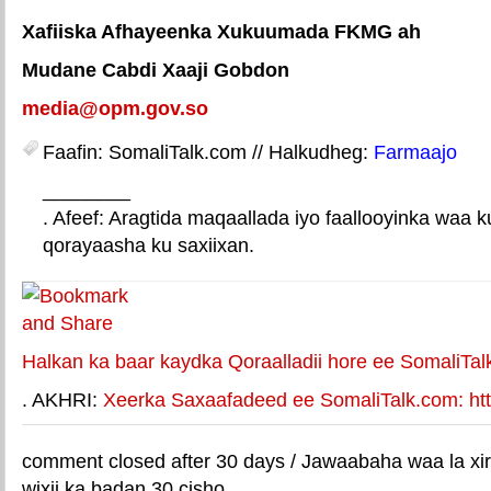
Xafiiska Afhayeenka Xukuumada FKMG ah
Mudane Cabdi Xaaji Gobdon
media@opm.gov.so
Faafin: SomaliTalk.com // Halkudheg:
Farmaajo
________
. Afeef: Aragtida maqaallada iyo faallooyinka waa 
qorayaasha ku saxiixan.
E-mail Link
Xiriiriye weey
Halkan ka baar kaydka Qoraalladii hore ee SomaliTal
. AKHRI:
Xeerka Saxaafadeed ee SomaliTalk.com: http
comment closed after 30 days / Jawaabaha waa la xir
wixii ka badan 30 cisho.