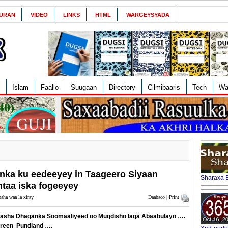
URAN
VIDEO
LINKS
HTML
WARGEYSYADA
Islam
Faallo
Suugaan
Directory
Cilmibaaris
Tech
Wa
ka ku eedeeyey in Taageero Siyaan
Sharaxa B
taa iska fogeeyey
aha waa la xiray
Daabaco | Print |
yaasha Dhaqanka Soomaaliyeed oo Muqdisho laga Abaabulayo ….
ireen Pundland ….