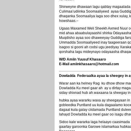
Shirweyne dhawaan lagu qabtay magaalada
Culimaa’udiinka Soomaaliyeed ayaa Guddiga 
dhaqanka Soomaaliya laga soo dhex xulay, 
howshaas.–
Ugaas Maxamed Weli Sheekh Axmed Nuur oo
mid ahaa abaabulayaashii shirka Odayaash
Muqdisho ayaa soo dhaweeyay Guddiga fars
Ummadda Soomaaliyeed inay taageeraan qo
isagoo si gooni ah codsi ugu jeediyay Xarak
qorshaha lagu mideynayo odayaasha dhaqa
W/D Amiin Yuusuf Khasaaro
E-Mail amiinkhasaaro@hotmail.com
Dowladda Federaalka ayaa la sheegey in 
Warar aan ka helney Rag ku dhow dhow mad
Dowladda Ku meel gaar ah ay u dirtay maga
siday shixnad hub ah.waxaana la sheegay i
hubka ayaa wararku waxa ay sheegayaan in 
gobleedka Puntland uu kula dagaalamo koo
dagaal kula galay ciidamada Puntland dule
lahayd Dowladda ku meel gaar oo isagu dh
Sidoo kale wararka laga helaayo caasimada 
gaartay garoonka Garowe islamarkaa hubka