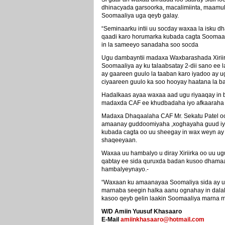
dhinacyada garsoorka, macalimiinta, maamul
Soomaaliya uga qeyb galay.
“Seminaarku intii uu socday waxaa la isku d
qaadi karo horumarka kubada cagta Soomaali
in la sameeyo sanadaha soo socda
Ugu dambayntii madaxa Waxbarashada Xirii
Soomaaliya ay ku talaabsatay 2-dii sano ee
ay gaareen guulo la taaban karo iyadoo ay u
ciyaareen guulo ka soo hooyay haatana la ba
Hadalkaas ayaa waxaa aad ugu riyaaqay in b
madaxda CAF ee khudbadaha iyo afkaaraha 
Madaxa Dhaqaalaha CAF Mr. Sekatu Patel o
amaanay guddoomiyaha ,xoghayaha guud iyo
kubada cagta oo uu sheegay in wax weyn ay
shaqeeyaan.
Waxaa uu hambalyo u diray Xiriirka oo uu ug
qabtay ee sida quruxda badan kusoo dhamaa
hambalyeynayo.-
“Waxaan ku amaanayaa Soomaliya sida ay ug
marnaba seegin halka aanu ognahay in dala
kasoo qeyb gelin laakin Soomaaliya marna ma
W/D Amiin Yuusuf Khasaaro
E-Mail
amiinkhasaaro@hotmail.com