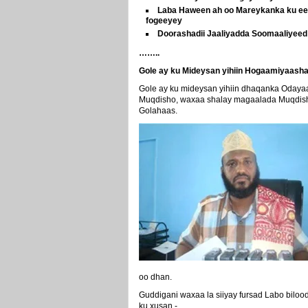
Laba Haween ah oo Mareykanka ku eed
fogeeyey
Doorashadii Jaaliyadda Soomaaliyeed 
……..
Gole ay ku Mideysan yihiin Hogaamiyaash
Gole ay ku mideysan yihiin dhaqanka Oday
Muqdisho, waxaa shalay magaalada Muqdish
Golahaas.
oo dhan.
Guddigani waxaa la siiyay fursad Labo bilo
ku xusan.-