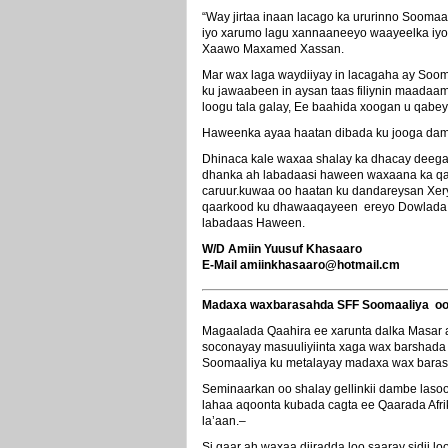
“Way jirtaa inaan lacago ka ururinno Sooma
iyo xarumo lagu xannaaneeyo waayeelka iyo d
Xaawo Maxamed Xassan.
Mar wax laga waydiiyay in lacagaha ay Sooma
ku jawaabeen in aysan taas filiynin maadaa
loogu tala galay, Ee baahida xoogan u qabey
Haweenka ayaa haatan dibada ku jooga dam
Dhinaca kale waxaa shalay ka dhacay deeg
dhanka ah labadaasi haween waxaana ka qay
caruur.kuwaa oo haatan ku dandareysan Xe
qaarkood ku dhawaaqayeen ereyo Dowlada M
labadaas Haween.
W/D Amiin Yuusuf Khasaaro
E-Mail amiinkhasaaro@hotmail.cm
Madaxa waxbarasahda SFF Soomaaliya oo 
Magaalada Qaahira ee xarunta dalka Masar
soconayay masuuliyiinta xaga wax barshada u
Soomaaliya ku metalayay madaxa wax barasha
Seminaarkan oo shalay gellinkii dambe laso
lahaa aqoonta kubada cagta ee Qaarada Afri
la’aan.–
Si gaar ah waxaa diiradda loo saaray sidii 