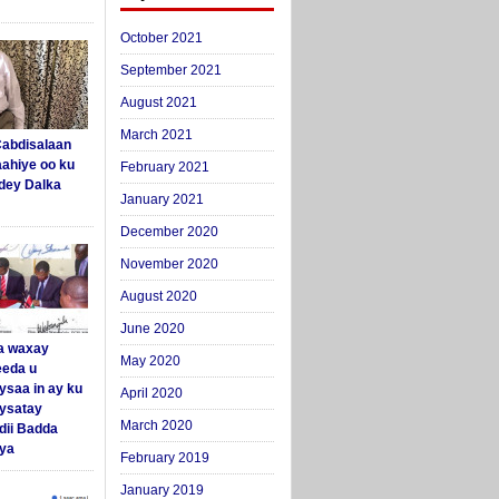
October 2021
September 2021
August 2021
March 2021
abdisalaan
aahiye oo ku
February 2021
dey Dalka
January 2021
December 2020
November 2020
August 2020
June 2020
a waxay
May 2020
eda u
ysaa in ay ku
April 2020
aysatay
March 2020
ii Badda
ya
February 2019
January 2019