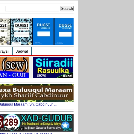
Search
for:
raysi
Jadwal
uluuqul Maraam: Sh. Cabdinuur ...