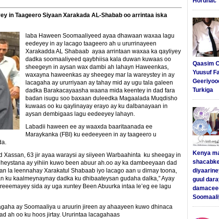
Hordhac
y in Taageero Siyaan Xarakada AL-Shabab oo arrintaa iska
laba Haween Soomaaliyeed ayaa dhawaan waxaa lagu
eedeyey in ay lacago taageero ah u ururrinayeen
Xarakadda AL Shabaab ayaa arrintaan waxaa ka qayliyey
dadka soomaaliyeed qaybhiisa kala duwan kuwaas oo
Qaasim C
sheegeyn in aysan wax dambi ah lahayn Haweenkas,
Yuusuf F
waxayna haweenkas ay sheegey mar la wareystey in ay
Geeriyoo
lacagaha ay ururriyaan ay tahay mid ay ugu tala galeen
Turkiga
dadka Barakacayaasha waana mida keentey in dad fara
badan isugu soo baxaan duleedka Magaalada Muqdisho
kuwaas oo ku qaylinayay erayo ay ku dalbanayaan in
aysan dembigaas lagu eedeeyey lahayn.
Labadii haween ee ay waaxda baaritaanada ee
Maraykanka (FBI) ku eedeeyeen in ay taageero u
da.
Kenya m
 Xassan, 63 jir ayaa waraysi ay siiyeen Warbaahinta ku sheegay in
shacabke
 heystana ay yihiin kuwo been abuur ah.oo ay ka dambeeyaan dad
 aan la leennahay Xarakatul Shabaab iyo lacago aan u dirnay toona,
diyaarine
aan ku kaalmeynaynay dadka ku dhibaateysan gudaha dalka,” Ayay
guul dar
areeemayey sida ay uga xuntey Been Abuurka intaa le’eg ee lagu
damaceed
Soomaali
gaha ay Soomaaliya u aruurin jireen ay ahaayeen kuwo dhinaca
d ah oo ku hoos jirtay. Ururintaa lacagahaas