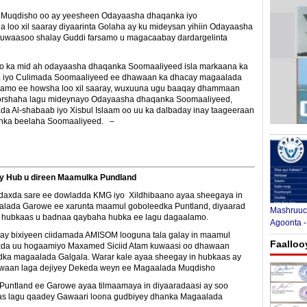
 Muqdisho oo ay yeesheen Odayaasha dhaqanka iyo
loo xil saaray diyaarinta Golaha ay ku mideysan yihiin Odayaasha
kuwaasoo shalay Guddi farsamo u magacaabay dardargelinta
 ka mid ah odayaasha dhaqanka Soomaaliyeed isla markaana ka
a iyo Culimada Soomaaliyeed ee dhawaan ka dhacay magaalada
amo ee howsha loo xil saaray, wuxuuna ugu baaqay dhammaan
rshaha lagu mideynayo Odayaasha dhaqanka Soomaaliyeed,
ada Al-shabaab iyo Xisbul Islaam oo uu ka dalbaday inay taageeraan
nka beelaha Soomaaliyeed. –
ay Hub u direen Maamulka Pundland
axda sare ee dowladda KMG iyo Xildhibaano ayaa sheegaya in
alada Garowe ee xarunta maamul goboleedka Puntland, diyaarad
Mashruuca
n hubkaas u badnaa qaybaha hubka ee lagu dagaalamo.
Agoonta -
ay bixiyeen ciidamada AMISOM looguna tala galay in maamul
Faalloo
xda uu hogaamiyo Maxamed Siciid Atam kuwaasi oo dhawaan
edka magaalada Galgala. Warar kale ayaa sheegay in hubkaas ay
awaan laga dejiyey Dekeda weyn ee Magaalada Muqdisho
Puntland ee Garowe ayaa tilmaamaya in diyaaradaasi ay soo
as lagu qaadey Gawaari loona gudbiyey dhanka Magaalada