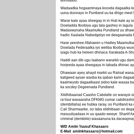
Boosaaso.
Wadaadka hogaaminaya kooxda dagaalka kula
uuna doonayo in Puntland uu ka dhigo meel
Warar kale ayaa sheegay in in Hub kale ay 
Dowladda Itoobiya ugu tala gashey in lagu
Madaxwynaha Maamulka Pundland uu dhawaan
hadlo Xaalada Nabedgelyo ee deegaanada 
Hase yeeshee Afahaeen u Hadley Maamulka P
Dowlada Federaalka iyo weliba Itoobiya wu
iyagu hub ka heleen dhinaca Xarakada A-
Haddi aan dib ugu laabano wararkii ugu da
horjeeda ayaa sheegaya in labada dhinac ay
Dhawaan ayey ahayd markii uu Raiisal was
kaligeed aysan waxba ka qaban karin dagaa
kaalmeysto dagaalkaasi sidoo kale waxaa b
ka socdey Degeenada Pundland.
Xildhibaanad Caasho Cabdalle oo waraysi sii
ra’iisul wasaaraha DFKMG cumar cabdirashiid
(dembillaha) ee hubka raray, oo Puntland k
Cali Sharmaarke, oo laba xildhibaan oo deg
masuuliyadaas in uu qaado weeye. Shariif 
criminal (dembiile) waxaanuna ka dacwayna
W/D Amiin Yuusuf Khasaaro
E-Mail amiinkhasaaro@hotmail.com