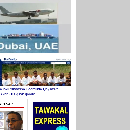
 Isku-filnaasho Gaarsiinta Qoysaska
 Akhri / Ka qayb qaado...
yinka »