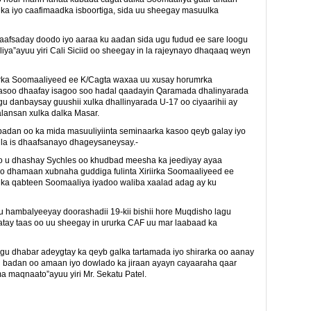
ka iyo caafimaadka isboortiga, sida uu sheegay masuulka
haafsaday doodo iyo aaraa ku aadan sida ugu fudud ee sare loogu
ya”ayuu yiri Cali Siciid oo sheegay in la rajeynayo dhaqaaq weyn
rka Soomaaliyeed ee K/Cagta waxaa uu xusay horumrka
 lasoo dhaafay isagoo soo hadal qaadayin Qaramada dhalinyarada
gu danbaysay guushii xulka dhallinyarada U-17 oo ciyaarihii ay
lansan xulka dalka Masar.
adan oo ka mida masuuliyiinta seminaarka kasoo qeyb galay iyo
la is dhaafsanayo dhageysaneysay.-
o u dhashay Sychles oo khudbad meesha ka jeediyay ayaa
 dhamaan xubnaha guddiga fulinta Xiriirka Soomaaliyeed ee
 ka qabteen Soomaaliya iyadoo waliba xaalad adag ay ku
u hambalyeeyay doorashadii 19-kii bishii hore Muqdisho lagu
tay taas oo uu sheegay in ururka CAF uu mar laabaad ka
u dhabar adeygtay ka qeyb galka tartamada iyo shirarka oo aanay
l badan oo amaan iyo dowlado ka jiraan ayayn cayaaraha qaar
 maqnaato”ayuu yiri Mr. Sekatu Patel.