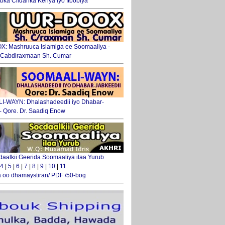
ka Ciidanka Kenya iyo Itoobiya
: Mashruuca Islamiga ee Soomaaliya -
. Cabdiraxmaan Sh. Cumar
-WAYN: Dhalashadeedii iyo Dhabar-
 - Qore. Dr. Saadiq Enow
daalkii Geerida Soomaaliya ilaa Yurub
4
|
5
|
6
|
7
|
8
|
9
|
10
|
11
 oo dhamaystiran/ PDF /50-bog