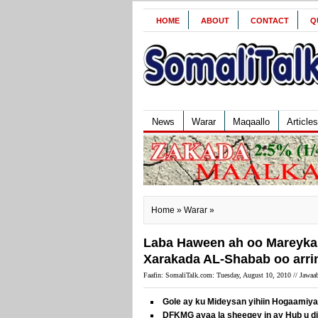
HOME
ABOUT
CONTACT
Q
News
Warar
Maqaallo
Articles
Home
»
Warar
»
Laba Haween ah oo Mareykan
Xarakada AL-Shabab oo arrin
Faafin: SomaliTalk.com: Tuesday, August 10, 2010 //
Jawaab
Gole ay ku Mideysan yihiin Hogaami
DFKMG ayaa la sheegey in ay Hub u d