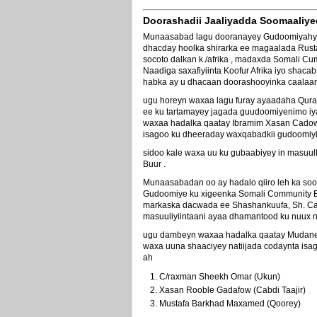
Doorashadii Jaaliyadda Soomaaliyee
Munaasabad lagu dooranayey Gudoomiyahya 
dhacday hoolka shirarka ee magaalada Rust
socoto dalkan k./afrika , madaxda Somali 
Naadiga saxafiyiinta Koofur Afrika iyo sha
habka ay u dhacaan doorashooyinka caalaam
ugu horeyn waxaa lagu furay ayaadaha Qura
ee ku tartamayey jagada guudoomiyenimo iy
waxaa hadalka qaatay Ibramim Xasan Cadow 
isagoo ku dheeraday waxqabadkii gudoomiy
sidoo kale waxa uu ku gubaabiyey in masuu
Buur .
Munaasabadan oo ay hadalo qiiro leh ka so
Gudoomiye ku xigeenka Somali Community Boa
markaska dacwada ee Shashankuufa, Sh. Cab
masuuliyiintaani ayaa dhamantood ku nuux
ugu dambeyn waxaa hadalka qaatay Mudane
waxa uuna shaaciyey natiijada codaynta isa
ah
C/raxman Sheekh Omar (Ukun)
Xasan Rooble Gadafow (Cabdi Taajir)
Mustafa Barkhad Maxamed (Qoorey)