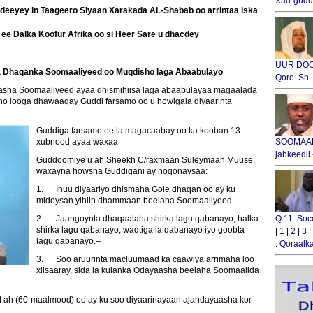
Xad-gudub
eeyey in Taageero Siyaan Xarakada AL-Shabab oo arrintaa iska
ee Dalka Koofur Afrika oo si Heer Sare u dhacdey
UUR DOOX
a Dhaqanka Soomaaliyeed oo Muqdisho laga Abaabulayo
Qore. Sh
aasha Soomaaliyeed ayaa dhismihiisa laga abaabulayaa magaalada
o looga dhawaaqay Guddi farsamo oo u howlgala diyaarinta
Guddiga farsamo ee la magacaabay oo ka kooban 13-
xubnood ayaa waxaa
SOOMAALI
jabkeedii
Guddoomiye u ah Sheekh C/raxmaan Suleymaan Muuse,
waxayna howsha Guddigani ay noqonaysaa:
1. Inuu diyaariyo dhismaha Gole dhaqan oo ay ku
mideysan yihiin dhammaan beelaha Soomaaliyeed.
2. Jaangoynta dhaqaalaha shirka lagu qabanayo, halka
Q.11: Soc
shirka lagu qabanayo, waqtiga la qabanayo iyo goobta
|
1
|
2
|
3
|
lagu qabanayo.–
.
Qoraalka
3. Soo aruurinta macluumaad ka caawiya arrimaha loo
xilsaaray, sida la kulanka Odayaasha beelaha Soomaalida
od ah (60-maalmood) oo ay ku soo diyaarinayaan ajandayaasha kor