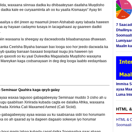
alida, waxaana siinnaa dadka ku dhibaateysan daafaha Muqdisho
adka kale ee curyaamiinta ah oo ku yaalla Kismaayo” Ayay tiri
aliya u diri jireen ay maamuli jireen Alshabab ayey labada haween
7 Saacad
ma ay hayaan cadaymo tusaya in lacagahaasi ay gaareen dadkii
Dhalliny
.
Soomaali
iin waxaana la sheegay ay dacwadooda bilaabanaysaa dhawaan.
Lumiyaan
Maalin ka
aanka Ceelsha Biyaha banaan bax looga soo hor jeedo dacwada ka
b qaatay banaan baxaasi boqolaal isugu jira haween iyo
ryo qaxooti oo ku yaal Duleedka Magaalada Muqdisho waxayna
areykan kaga codsanayaan in deg deg looga laabto eedayntaas
Immisa 
ayaa Maal
Seminaar Qaahira kaga qeyb galay
Luma Int
 ayaa waxaa lagusoo gabagabeeyay Seminaar muddo 3 cisho ah u
gu qaabilsan Xiriirada kubada cagta ee dalalka Afrika, waxaana
da Xiriirka Cali Maxamed Axmed (Cali Siciid).
HTML &
o gabagabeeyay ayaa waxaa uu ku saabsanaa sidii loo horumarin
ka oo ah qaarad ay la dageen dagaalo sokeeye iyo horumar
HTML & C
Soomaali
loo hour marin lahaa kubada cagat dalka Soomaaliya gaar ahaan