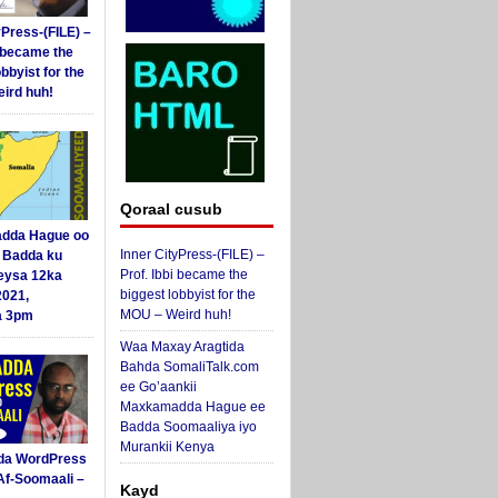
yPress-(FILE) –
i became the
obbyist for the
ird huh!
Qoraal cusub
dda Hague oo
Inner CityPress-(FILE) –
i Badda ku
Prof. Ibbi became the
eysa 12ka
biggest lobbyist for the
2021,
MOU – Weird huh!
a 3pm
Waa Maxay Aragtida
Bahda SomaliTalk.com
ee Go’aankii
Maxkamadda Hague ee
Badda Soomaaliya iyo
Murankii Kenya
da WordPress
Af-Soomaali –
Kayd