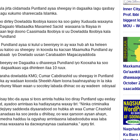
 jirta ciidamada Puntland ayaa sheegay in dagaalka lagu qasbay
Inner Cit
 lagu xukumo shareecada Islamka.
Prof. Ibb
biggest l
soo dirtey Dowladda Itoobiya kasoo ka soo galey Xuduuda waxayna
MOU – We
la Dagaalo Wadaadka Maxamed Saciid waxaana la filayaa in
 tegi doono Caasimada Itoobiya si uu Dowladda Itoobiya kala
Pundland
undland ayaa si kulul u beeniyey in ay wax hub ah ka heleen
xuu kaloo uu sheegey in kooxda ku kacsan Maamulka Pundland ay
Shabaab iyo Dowlado uusan Carabaabin Magacayaddoda
mbeeyey ee Dagaalka u dhaxeeya Pundland iyo Kooxaha ka soo
Maxkama
 dagaalkaas uga dhinteen ilaa 10 ruux.
Go’aanki
aaraha dowladda KMG; Cumar Cabdirashid uu sheegay in Puntland
dhawaaq
lka ay wadaan kooxda Sheekh Atam loona baahnayahay in la iska
October 
urburey Waan waan u socotey labada dhinac oo ay wadeen odoyaal
saacadd
say bbc-da ayaa si toos arrinta hubka loo diray Puntland ugu eeday
, ayadoo arrintaas ka hadlaysayna waxay tiri: “Ninka criminalka
a dejiyey saddexda diyaaradood oo hubka ah waa Cumar C/rashiid
aanadaas ka soo jeeda u dhiibay, oo wax qarsoon aysan ahayn,
Axmedna hadduu la ogyahay arrintaasna labadooduba waa laba
ynaa waxaana ka dacwaynaynaa caalaamaka.” ayey tiri.
Naqshad
Ku Baro 