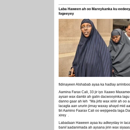
Laba Haween ah oo Mareykanka ku eedeeye
fogeeyey
fidinayeen Alshabab ayaa ka hadlay arrintoo
Aamina Farax Cali, 33 jir iyo Xaawo Maxamed
aysan wax dambi ah galin dacwooyinka lagu
danno gaar ah leh “Ma jirto wax xiriir ah oo
lacagta aan ururin jirnay waxay ahayd mid 
tiri Aamino Faarax Cali oo wejigeeda laga D
xirey .
Labadaan Haween ayaa ku adkeystay in laca
banii’aadanimada ah aysana jirin wax siyaasa