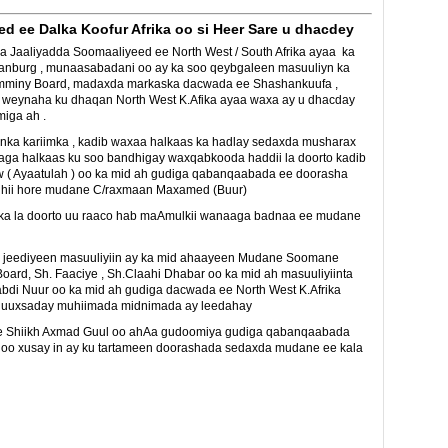
d ee Dalka Koofur Afrika oo si Heer Sare u dhacdey
Jaaliyadda Soomaaliyeed ee North West / South Afrika ayaa ka
anburg , munaasabadani oo ay ka soo qeybgaleen masuuliyn ka
Cumminy Board, madaxda markaska dacwada ee Shashankuufa ,
cab weynaha ku dhaqan North West K.Afika ayaa waxa ay u dhacday
iga ah .
nka kariimka , kadib waxaa halkaas ka hadlay sedaxda musharax
aga halkaas ku soo bandhigay waxqabkooda haddii la doorto kadib
( Ayaatulah ) oo ka mid ah gudiga qabanqaabada ee doorasha
ihii hore mudane C/raxmaan Maxamed (Buur)
lka la doorto uu raaco hab maAmulkii wanaaga badnaa ee mudane
o jeediyeen masuuliyiin ay ka mid ahaayeen Mudane Soomane
rd, Sh. Faaciye , Sh.Claahi Dhabar oo ka mid ah masuuliyiinta
di Nuur oo ka mid ah gudiga dacwada ee North West K.Afrika
 nuuxsaday muhiimada midnimada ay leedahay
 Shiikh Axmad Guul oo ahAa gudoomiya gudiga qabanqaabada
goo xusay in ay ku tartameen doorashada sedaxda mudane ee kala