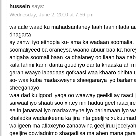
hussein
says:
Wednesday, June 2, 2010 at 7:56 pm
walaale waad ku mahadsantahey faah faahintada aa
dhagarta
ay zanwi iyo eithopia ku- ama ka wadaan soomalia
soomaliyeed ba oraneysa waano abuur baa ka horey
anigaba soomali baan ka dhalaney oo ilaah baa na
kala fahmi karin danta guud iyo danta khaaska ah m
garan waayo labadaas qofkaasi waa khaaro dhibta 
so- waa kuba madaxweyne sheeganaya iyo barlamaa
sheeganayo
waa dad kuligood iyaga oo waaway geelkii ay raaci j
sarwaal iyo shaati soo xirtey nin haduu geel raaciji
ee in janaraal iyo madaxweyne iyo barlamaan iyo wa
khaladka wadankeena ka jira inta geeljire xukuuma
waligeen ma aflaxeyno zanaawina geeljiruu jecelya
geeljire dowladnimo shaqadiisa ma ahen mana gar