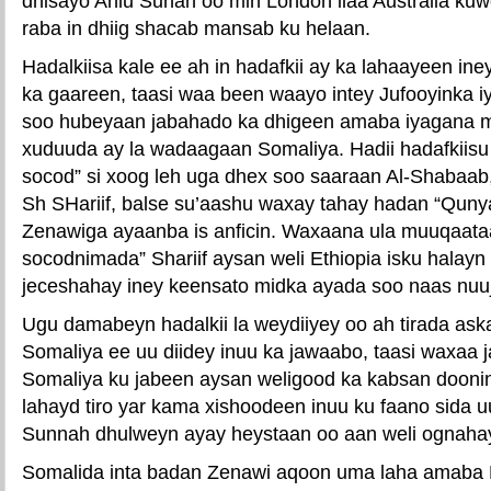
dhisayo Ahlu Sunah oo min London ilaa Australia ku
raba in dhiig shacab mansab ku helaan.
Hadalkiisa kale ee ah in hadafkii ay ka lahaayeen i
ka gaareen, taasi waa been waayo intey Jufooyinka i
soo hubeyaan jabahado ka dhigeen amaba iyagana 
xuduuda ay la wadaagaan Somaliya. Hadii hadafkiisu
socod” si xoog leh uga dhex soo saaraan Al-Shabaa
Sh SHariif, balse su’aashu waxay tahay hadan “Quny
Zenawiga ayaanba is anficin. Waxaana ula muuqaata
socodnimada” Shariif aysan weli Ethiopia isku halayn K
jeceshahay iney keensato midka ayada soo naas nuuj
Ugu damabeyn hadalkii la weydiiyey oo ah tirada ask
Somaliya ee uu diidey inuu ka jawaabo, taasi waxaa 
Somaliya ku jabeen aysan weligood ka kabsan doonin,
lahayd tiro yar kama xishoodeen inuu ku faano sida u
Sunnah dhulweyn ayay heystaan oo aan weli ognahay
Somalida inta badan Zenawi aqoon uma laha amaba 