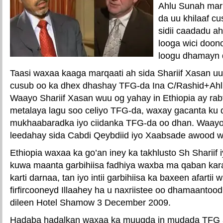
Ahlu Sunah mar
da uu khilaaf c
sidii caadadu a
looga wici doon
loogu dhamayn 
Taasi waxaa kaaga marqaati ah sida Shariif Xasan uu
cusub oo ka dhex dhashay TFG-da Ina C/Rashid+Ahlu
Waayo Shariif Xasan wuu og yahay in Ethiopia ay ra
metalaya lagu soo celiyo TFG-da, waxay gacanta ku 
mukhaabaradka iyo ciidanka TFG-da oo dhan. Waayo
leedahay sida Cabdi Qeybdiid iyo Xaabsade awood 
Ethiopia waxaa ka go’an iney ka takhlusto Sh Shariif 
kuwa maanta garbihiisa fadhiya waxba ma qaban ka
karti darnaa, tan iyo intii garbihiisa ka baxeen afartii 
firfircooneyd Illaahey ha u naxriistee oo dhamaanto
dileen Hotel Shamow 3 December 2009.
Hadaba hadalkan waxaa ka muuqda in mudada TFG ay 