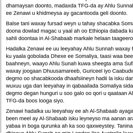
dhamaysan doonto, madaxda TFG-da ay Ahlu Sunnah
ee Zenawi u khidmeysa ay gacantooda geli doonto.
Balse tani waxay fursad weyn u tahay shacabka Soma
doona dowlad magac u yaal ah oo Ethiopia dabada 
sahli doontaa in Al-Shabaab markale helaan taageer
Hadalka Zenawi ee uu leeyahay Ahlu Sunnah waxay 
ku yaala gobolada Dhexe ee Somaliya, taasi waa bee
baahneyn, waayo Ahlu Sunah kuwa sheegta ama Sufi
waxay joogaan Dhuusamareeb, Guriceel iyo Caabud
degmo oo shacabkooda dhaafsiineyn hadii la isku dar
wuxuu uga dan leeyahay in qabaailada Somaliya sid
degmo degan hunguri u soo galo oo qori u qaataan 
TFG-da boos looga siyo.
Zenawi hadalka uu leeyahay ee ah Al-Shabaab ayagaa
been meel ay Al-Shabaab isku leyneyso ma aanan ar
yabaa in boga qurunka ah ka soo qaxweystey. Tanina