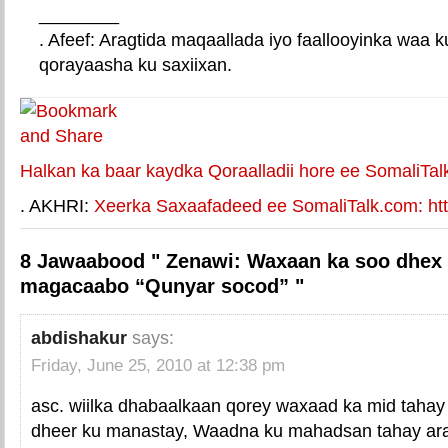
________
. Afeef: Aragtida maqaallada iyo faallooyinka waa 
qorayaasha ku saxiixan.
E-mail Link
Xiriiriye weey
Halkan ka baar kaydka Qoraalladii hore ee SomaliTal
. AKHRI:
Xeerka Saxaafadeed ee SomaliTalk.com: http
8 Jawaabood " Zenawi: Waxaan ka soo dhex
magacaabo “Qunyar socod” "
abdishakur
says:
Friday, June 25, 2010 at 12:38 pm
asc. wiilka dhabaalkaan qorey waxaad ka mid tahay 
dheer ku manastay, Waadna ku mahadsan tahay arag