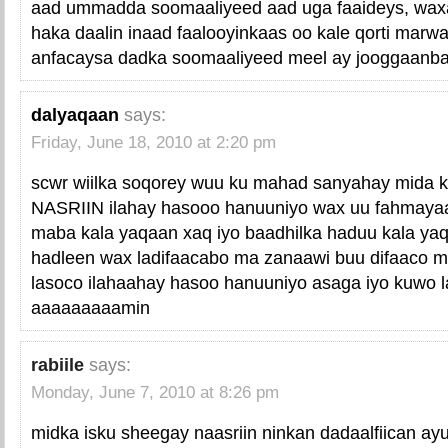
aad ummadda soomaaliyeed aad uga faaideys, wax
haka daalin inaad faalooyinkaas oo kale qorti marwa
anfacaysa dadka soomaaliyeed meel ay jooggaanb
dalyaqaan
says:
Friday, June 18, 2010 at 2:20 pm
scwr wiilka soqorey wuu ku mahad sanyahay mida k
NASRIIN ilahay hasooo hanuuniyo wax uu fahmayaa
maba kala yaqaan xaq iyo baadhilka haduu kala y
hadleen wax ladifaacabo ma zanaawi buu difaaco mi
lasoco ilahaahay hasoo hanuuniyo asaga iyo kuwo 
aaaaaaaaamin
rabiile
says:
Monday, June 7, 2010 at 8:26 pm
midka isku sheegay naasriin ninkan dadaalfiican ayu