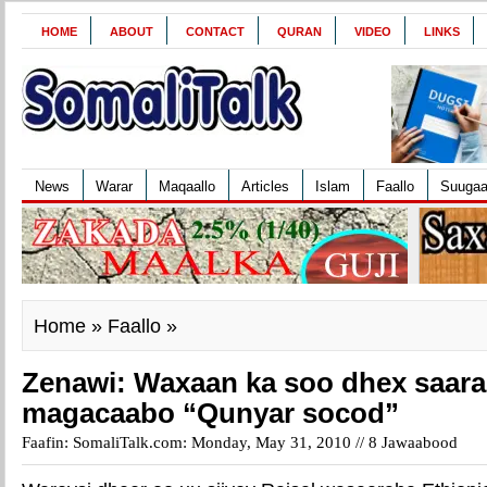
HOME
ABOUT
CONTACT
QURAN
VIDEO
LINKS
News
Warar
Maqaallo
Articles
Islam
Faallo
Suuga
Home
»
Faallo
»
Zenawi: Waxaan ka soo dhex saar
magacaabo “Qunyar socod”
Faafin: SomaliTalk.com: Monday, May 31, 2010 //
8 Jawaabood