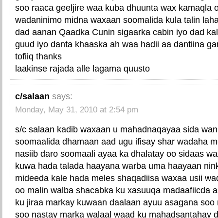
soo raaca geeljire waa kuba dhuunta wax kamaqla oo
wadaninimo midna waxaan soomalida kula talin lah
dad aanan Qaadka Cunin sigaarka cabin iyo dad ka
guud iyo danta khaaska ah waa hadii aa dantiina g
tofiiq thanks
laakinse rajada alle lagama quusto
c/salaan
says:
Monday, May 31, 2010 at 2:54 pm
s/c salaan kadib waxaan u mahadnaqayaa sida wa
soomaalida dhamaan aad ugu ifisay shar wadaha me
nasiib daro soomaali ayaa ka dhalatay oo sidaas w
kuwa hada talada haayana warba uma haayaan nink
mideeda kale hada meles shaqadiisa waxaa usii w
oo malin walba shacabka ku xasuuqa madaafiicda a
ku jiraa markay kuwaan daalaan ayuu asagana so
soo nastay marka walaal waad ku mahadsantahay 