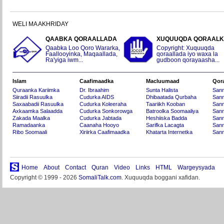
WELI MA AKHRIDAY
QAABKA QORAALLADA
XUQUUQDA QORAAL
Qaabka Loo Qoro Wararka,
Copyright: Xuquuqda
Faallooyinka, Maqaallada,
qoraallada iyo waxa la
Ra'yiga iwm...
gudboon qorayaasha...
Islam
Caafimaadka
Macluumaad
Qor
Quraanka Kariimka
Dr. Ibraahim
Sunta Halista
San
Siiradii Rasuulka
Cudurka AIDS
Dhibaatada Qurbaha
Sann
Saxaabadii Rasuulka
Cudurka Koleeraha
Taariikh Kooban
Sann
Axkaamka Salaadda
Cudurka Sonkorowga
Batroolka Soomaaliya
Sann
Zakada Maalka
Cudurka Jabtada
Heshiiska Badda
Sann
Ramadaanka
Caanaha Hooyo
Sarifka Lacagta
Sann
Ribo Soomaali
Xiriirka Caafimaadka
Khatarta Internetka
Sann
Home
About
Contact
Quran
Video
Links
HTML
Wargeysyada
Copyright © 1999 - 2026
SomaliTalk.com
. Xuquuqda boggani xafidan.