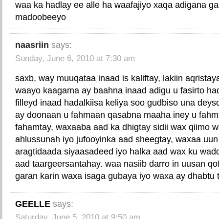
waa ka hadlay ee alle ha waafajiyo xaqa adigana ga
madoobeeyo
naasriin
says:
Sunday, June 6, 2010 at 7:30 am
saxb, way muuqataa inaad is kaliftay, lakiin aqrista
waayo kaagama ay baahna inaad adigu u fasirto ha
filleyd inaad hadalkiisa keliya soo gudbiso una deys
ay doonaan u fahmaan qasabna maaha iney u fahma
fahamtay, waxaaba aad ka dhigtay sidii wax qiimo w
ahlussunah iyo jufooyinka aad sheegtay, waxaa uu
aragtidaada siyaasadeed iyo halka aad wax ku wad
aad taargeersantahay. waa nasiib darro in uusan qo
garan karin waxa isaga gubaya iyo waxa ay dhabtu 
GEELLE
says:
Saturday, June 5, 2010 at 9:50 am