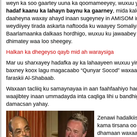
weyn ka soo gaartey uuna ka qoomameeyey, wuxuu y
hadaf kaanu ka lahayn baynu ka gaarney
, mida ka
daaheyna waxay ahayd inaan sugeyney in AMISOM 
weydiiyey tirada askarta naftooda ku waayey Somaliya
Baarlamaanka dalkaas hordhigo, wuxuu ku jawaabey e
dhimatey waa loo sheegey.
Halkan ka dhegeyso qayb mid ah waraysiga
Mar uu sharxayey hadafka ay ka lahaayeen wuxuu yir
baxney koox lagu magacaabo “Qunyar Socod” waxaan
faraskii Al-Shabaab.
Waxaan tacliiq ku samaynayaa in aan faahfaahiyo hada
waajibtey inaan ummadayda inta caqliga lihi u bandhi
damacsan yahay.
Zenawi hadalkii
kama tirsana oo
dhamaan waxaa 