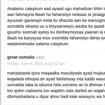
Asalamu caleykum aad ayaad ugu mahadsan tihiin i
aan fahmayna illaah ha fahansiiyo ninkaas la yira
ayuusan garanayn mida ku dhacda aan ka warsugn
somalida sikasta uu u khiyaameeyo waxba ka qaadi
guushu soomali ayeey ku danbeyneysaa yaanan la 
illaah ka baryayaa inuu soomlida fahansiiyo diinta i
wadaninimada salama calaykum.
great somalia
says:
Friday, June 4, 2010 at 10:52 am
mahadsanid qora maqaalka masuliyada ayad mujisa
wajalada ethopia ah ayad fahfahisay inta kadib wa
somalida laba la iskuma helo xornimo an lo dhiman l
loo qobin cadowna loo wajahin sida darted an waja
dhimashadana u diyar ahno hadi kale waxaynu wa h