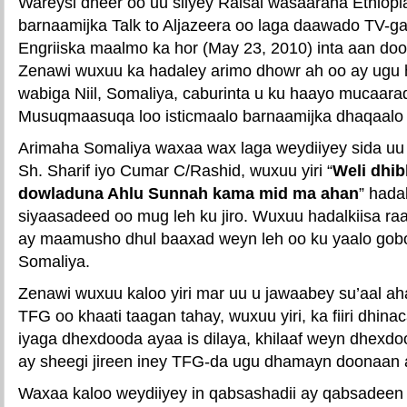
Wareysi dheer oo uu siiyey Raisal wasaaraha Ethiop
barnaamijka Talk to Aljazeera oo laga daawado TV-ga
Engriiska maalmo ka hor (May 23, 2010) inta aan doo
Zenawi wuxuu ka hadaley arimo dhowr ah oo ay ugu
wabiga Niil, Somaliya, caburinta u ku haayo mucaara
Musuqmaasuqa loo isticmaalo barnaamijka dhaqaalo 
Arimaha Somaliya waxaa wax laga weydiiyey sida uu 
Sh. Sharif iyo Cumar C/Rashid, wuxuu yiri “
Weli dhi
dowladuna Ahlu Sunnah kama mid ma ahan
” hada
siyaasadeed oo mug leh ku jiro. Wuxuu hadalkiisa ra
ay maamusho dhul baaxad weyn leh oo ku yaalo gob
Somaliya.
Zenawi wuxuu kaloo yiri mar uu u jawaabey su’aal a
TFG oo khaati taagan tahay, wuxuu yiri, ka fiiri dhin
iyaga dhexdooda ayaa is dilaya, khilaaf weyn dhexdoo
ay sheegi jireen iney TFG-da ugu dhamayn doonaan a
Waxaa kaloo weydiiyey in qabsashadii ay qabsadeen