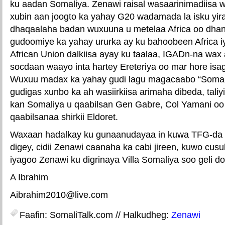
ku aadan Somaliya. Zenawi raisal wasaarinimadiisa 
xubin aan joogto ka yahay G20 wadamada la isku yi
dhaqaalaha badan wuxuuna u metelaa Africa oo dhan
gudoomiye ka yahay ururka ay ku bahoobeen Africa i
African Union dalkiisa ayay ku taalaa, IGADn-na wa
socdaan waayo inta hartey Ereteriya oo mar hore isag
Wuxuu madax ka yahay gudi lagu magacaabo “Somal
gudigas xunbo ka ah wasiirkiisa arimaha dibeda, taliy
kan Somaliya u qaabilsan Gen Gabre, Col Yamani oo
qaabilsanaa shirkii Eldoret.
Waxaan hadalkay ku gunaanudayaa in kuwa TFG-da sh
digey, cidii Zenawi caanaha ka cabi jireen, kuwo cus
iyagoo Zenawi ku digrinaya Villa Somaliya soo geli 
A Ibrahim
Aibrahim2010@live.com
Faafin: SomaliTalk.com // Halkudheg:
Zenawi