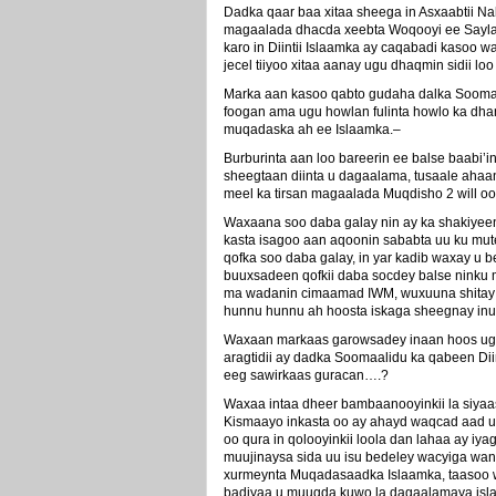
Dadka qaar baa xitaa sheega in Asxaabtii N
magaalada dhacda xeebta Woqooyi ee Saylac
karo in Diintii Islaamka ay caqabadi kasoo w
jecel tiiyoo xitaa aanay ugu dhaqmin sidii 
Marka aan kasoo qabto gudaha dalka Soomaal
foogan ama ugu howlan fulinta howlo ka dhan 
muqadaska ah ee Islaamka.–
Burburinta aan loo bareerin ee balse baabi’i
sheegtaan diinta u dagaalama, tusaale aha
meel ka tirsan magaalada Muqdisho 2 will o
Waxaana soo daba galay nin ay ka shakiyeen i
kasta isagoo aan aqoonin sababta uu ku mute
qofka soo daba galay, in yar kadib waxay u 
buuxsadeen qofkii daba socdey balse ninku
ma wadanin cimaamad IWM, wuxuuna shitay si
hunnu hunnu ah hoosta iskaga sheegnay inuu
Waxaan markaas garowsadey inaan hoos uga 
aragtidii ay dadka Soomaalidu ka qabeen Diin
eeg sawirkaas guracan….?
Waxaa intaa dheer bambaanooyinkii la siyaa
Kismaayo inkasta oo ay ahayd waqcad aad u
oo qura in qolooyinkii loola dan lahaa ay i
muujinaysa sida uu isu bedeley wacyiga wa
xurmeynta Muqadasaadka Islaamka, taasoo w
badiyaa u muuqda kuwo la dagaalamaya isla