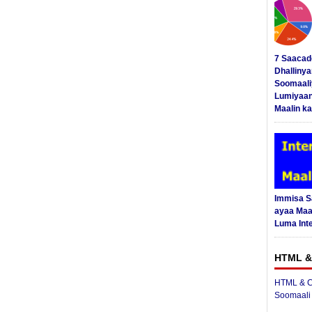
7 Saacad
Dhalliny
Soomaali
Lumiyaan
Maalin ka
Immisa 
ayaa Maal
Luma Int
HTML &
HTML & C
Soomaali