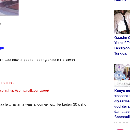
Hordhac
e–
Qaasim C
Yuusuf F
ge
Geeriyoo
Turkiga
yinka waa kuwo u gaar ah qorayaasha ku saxiixan.
E-mail Link
Xiriiriye
omaliTalk
:
m: http://somalitalk.com/xeer/
Kenya m
shacabke
diyaarine
 la xiray ama waa la joojiyay wixii ka badan 30 cisho.
guul dar
damaceed
Soomaali