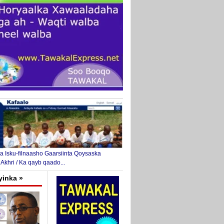
 Isku-filnaasho Gaarsiinta Qoysaska
 Akhri / Ka qayb qaado...
yinka »