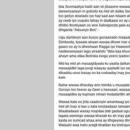
Isla Soomaaliya hadii aan sii jibaaxno waxa
dareensaneyn in gobollo ka mid ah dalka Soo
loo geliyo dowlado iyo hay’aad aan Islaam 
ay ceeb iyo cuqubo tahay in dadkaasi oo ay q
dhiibo Itoobiyaan oo wixi Xabsigooda gala aa
dhiganta “Aduunyo Bes“.-
Ugu dambeyn aan kusoo gunaanado maqaalk
Diintooda, tusaale ahaan waxaa dhowr mar s
gaaro oo ay is dheehaan Ragga iyo Haweenk
nasteexeeyaan lagu yiraahdo “Wax kaa khusee
ahayn ama xitaa Boliiska loogu yeero iyadoo 
Mid ka mid ah masaajidyada ku yaalla dalka
masaajidkii laga joogi waayay qayladii iyo s
dibadda usoo baxay oo ka codsaday inay joo
kale.
Balse waxaa dhacday arin iminka u muuqata 
Goroyo loo heeso ay Geel u heesaan, waxaan
masaajidka ay kujiraan niman mutadarifiin ah o
Waxaa kale oo jirta caadooyin amankaag iyo
mid ah inay si kas u kala noolaadaan lamaan
tillaabadaasi waxay noqotaa dab gadaal ugu 
lagala wareego waxaa khasab ku ah inay gaba
kasta oo sumcad ahaa ama ay dhigeysey diin
Walaahi waa halis aragti khaldan ka bixinays