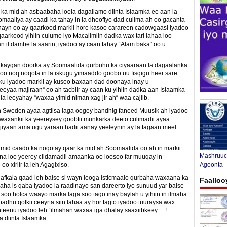
a ka mid ah asbaabaha loola dagallamo diinta Islaamka ee aan la
maaliya ay caadi ka tahay in la dhoofiyo dad culima ah oo gacanta
ahayn oo ay qaarkood markii hore kasoo carareen cadowgaasi iyadoo
aarkood yihiin culumo iyo Macalimiin dadka wax tari lahaa loo
n il dambe la saarin, iyadoo ay caan tahay “Alam baka“ oo u
aygan doorka ay Soomaalida qurbuhu ka ciyaaraan la dagaalanka
oo noq noqota in la iskugu yimaaddo goobo uu fisqigu heer sare
u iyadoo markii ay kusoo baxaan dad doonaya inay u
yaa majiraan“ oo ah tacbiir ay caan ku yihiin dadka aan Islaamka
la leeyahay “waxaa yimid niman xag jir ah“ waa cajiib.
n Sweden ayaa agtiisa laga oogey bandhig faneed Muusik ah iyadoo
awaxankii ka yeereysey goobtii munkarka deeto culimadii ayaa
jiyaan ama ugu yaraan hadii aanay yeeleynin ay la tagaan meel
mid caado ka noqotay qaar ka mid ah Soomaalida oo ah in markii
Mashruuca
a loo yeerey ciidamadii amaanka oo loosoo far muuqay in
o xiriir la leh Agagixiso.
Agoonta -
 afkala qaad leh balse si wayn looga isticmaalo qurbaha waxaana ka
Faalloo
aha is qaba iyadoo la raadinayo san dareerto iyo sunuud yar balse
soo holca waayo marka laga soo tago inay baylah u yihiin in ilmaha
dhu qofkii ceeyrta siin lahaa ay hor tagto iyadoo tuuraysa wax
teenu iyadoo leh “ilmahan waxaa iga dhalay saaxiibkeey….!
a diinta Islaamka.