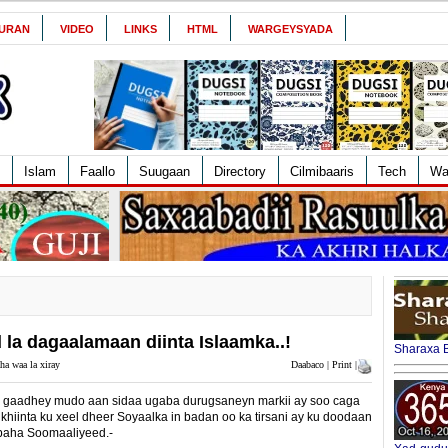
URAN
VIDEO
LINKS
HTML
WARGEYSYADA
Islam
Faallo
Suugaan
Directory
Cilmibaaris
Tech
Wa
la dagaalamaan diinta Islaamka..!
Sharaxa B
ha waa la xiray
Daabaco | Print |
o gaadhey mudo aan sidaa ugaba durugsaneyn markii ay soo caga
khiinta ku xeel dheer Soyaalka in badan oo ka tirsani ay ku doodaan
eebaha Soomaaliyeed.-