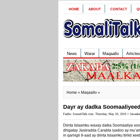
HOME
ABOUT
CONTACT
Q
News
Warar
Maqaallo
Articles
Home
»
Maqaallo
»
Dayr ay dadka Soomaaliyeed 
Faafin: SomaliTalk.com: Thursday, May 20, 2010 //
Jawaaba
Diinta Islaamku waxay dalka Soomaaliya so
dhigatay Jasiiradda Carabta iyadoo ay mu’ari
in qarnigii 8-aad ay diinta Islaamku timid x