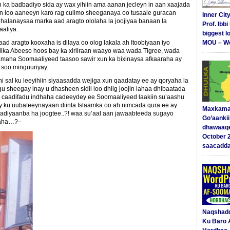
 ka badbadiyo sida ay wax yihiin ama aanan jecleyn in aan xaajada
an loo aaneeyn karo rag culimo sheeganaya oo tusaale guracan
Inner Cit
dhalanaysaa marka aad aragto ololaha la joojiyaa banaan la
Prof. Ibb
aaliya.
biggest l
 aragto kooxaha is dilaya oo olog lakala ah Itoobiyaan iyo
MOU – We
 ilka Abeeso hoos bay ka xiriiraan waayo waa wada Tigree, wada
amaha Soomaaliyeed taasoo sawir xun ka bixinaysa afkaaraha ay
 soo minguuriyay.
al ku leeyihiin siyaasadda wejiga xun qaadatay ee ay qoryaha la
gu sheegay inay u dhasheen sidii loo dhiig joojin lahaa dhibaatada
 caadifadu indhaha cadeeydey ee Soomaaliyeed laakiin su’aashu
y ku uubateeynayaan diinta Islaamka oo ah nimcada qura ee ay
Maxkama
adiyaanba ha joogtee..?! waa su’aal aan jawaabteeda sugayo
Go’aanki
uraha…?–
dhawaaq
October 
saacadd
Naqshad
Ku Baro 