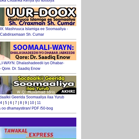
ka Ciidanka Kenya iyo Itoobiya
: Mashruuca Islamiga ee Soomaaliya -
. Cabdiraxmaan Sh. Cumar
-WAYN: Dhalashadeedii iyo Dhabar-
 - Qore. Dr. Saadiq Enow
daalkii Geerida Soomaaliya ilaa Yurub
4
|
5
|
6
|
7
|
8
|
9
|
10
|
11
 oo dhamaystiran/ PDF /50-bog