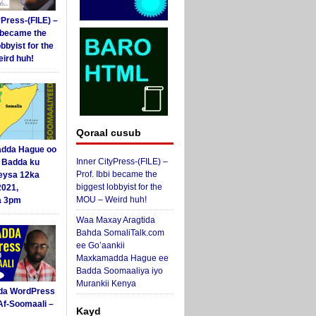
yPress-(FILE) –
i became the
obbyist for the
ird huh!
Qoraal cusub
dda Hague oo
Inner CityPress-(FILE) –
i Badda ku
Prof. Ibbi became the
eysa 12ka
biggest lobbyist for the
2021,
MOU – Weird huh!
a 3pm
Waa Maxay Aragtida
Bahda SomaliTalk.com
ee Go’aankii
Maxkamadda Hague ee
Badda Soomaaliya iyo
Murankii Kenya
da WordPress
Af-Soomaali –
Kayd