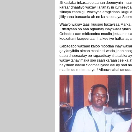
Si kastaba inkasta oo aanan dooneynin inaan
karaar dhaafiyo waxay ila tahay in xumeeyd
siinaya caamigii, waxayna aragtidaasi kugu 
jiifiyaana banaanta ah ee ka soconaya Soom
Waayo waxay taasi kuusoo baxaysaa Marka aad
Eriteriyaan oo aan ognahay inay wada yihiin
Orthodox aan midkoodna maalin jeclaanin s
kooxahani taageertaan halkee iyo halka laga
Gebagabo waxaad kaloo moodaa inay waxani s
gayfanyihiin niman maalin si wada jir ah noo
daba dheeraatay ee ragaadisay shacabka ay
waxay tahay maka soo saari karaan ceelka a
haystaan dadka Soomaaliyeed dal ay bad ba
maalin uu roob da’ayo..! Alloow sahal umu