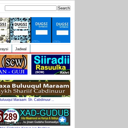
Search
for:
raysi
Jadwal
uluuqul Maraam: Sh. Cabdinuur ...