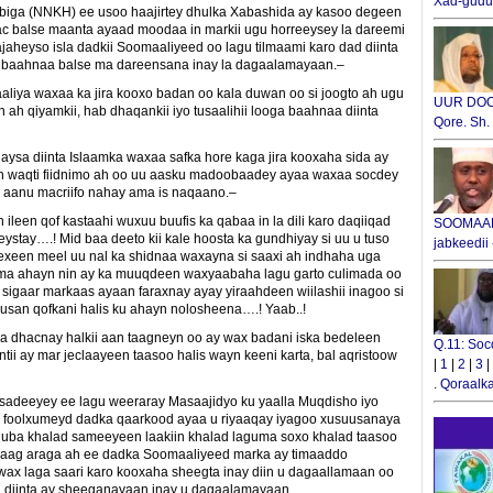
Xad-gudub
abiga (NNKH) ee usoo haajirtey dhulka Xabashida ay kasoo degeen
 balse maanta ayaad moodaa in markii ugu horreeysey la dareemi
ajaheyso isla dadkii Soomaaliyeed oo lagu tilmaami karo dad diinta
loo baahnaa balse ma dareensana inay la dagaalamayaan.–
iya waxaa ka jira kooxo badan oo kala duwan oo si joogto ah ugu
UUR DOOX
ah qiyamkii, hab dhaqankii iyo tusaalihii looga baahnaa diinta
Qore. Sh
naysa diinta Islaamka waxaa safka hore kaga jira kooxaha sida ay
an waqti fiidnimo ah oo uu aasku madoobaadey ayaa waxaa socdey
o aanu macriifo nahay ama is naqaano.–
leen qof kastaahi wuxuu buufis ka qabaa in la dili karo daqiiqad
SOOMAALI
ystay….! Mid baa deeto kii kale hoosta ka gundhiyay si uu u tuso
jabkeedii
bexeen meel uu nal ka shidnaa waxayna si saaxi ah indhaha uga
 ma ahayn nin ay ka muuqdeen waxyaabaha lagu garto culimada oo
gaar markaas ayaan faraxnay ayay yiraahdeen wiilashii inagoo si
san qofkani halis ku ahayn nolosheena….! Yaab..!
dhacnay halkii aan taagneyn oo ay wax badani iska bedeleen
Q.11: Soc
tii ay mar jeclaayeen taasoo halis wayn keeni karta, bal aqristoow
|
1
|
2
|
3
|
.
Qoraalka
sadeeyey ee lagu weeraray Masaajidyo ku yaalla Muqdisho iyo
 foolxumeyd dadka qaarkood ayaa u riyaaqay iyagoo xusuusanaya
yaguba khalad sameeyeen laakiin khalad laguma soxo khalad taasoo
naag araga ah ee dadka Soomaaliyeed marka ay timaaddo
ax laga saari karo kooxaha sheegta inay diin u dagaallamaan oo
 diinta ay sheeganayaan inay u dagaalamayaan.