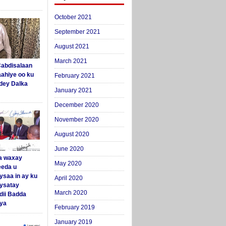
October 2021
September 2021
August 2021
March 2021
abdisalaan
aahiye oo ku
February 2021
dey Dalka
January 2021
December 2020
November 2020
August 2020
June 2020
a waxay
May 2020
eda u
ysaa in ay ku
April 2020
aysatay
March 2020
ii Badda
ya
February 2019
January 2019