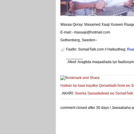
Waxaa Qoray: Maxamed Xaaji Xuseen Raag
E-mail:- maxaaji@hotmail.com
Gothenberg, Sweden–
Faafin: SomaliTalk.com // Halkudheg:
Raa
________
. Afeef: Aragtida maqaallada iyo faalloo
weeyey
Halkan ka baar kaydka Qoraalladii hore ee S
. AKHRI:
Xeerka Saxaafadeed ee SomaliTalk.co
comment closed after 30 days / Jawaabaha waa