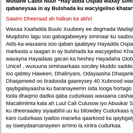
Mudane Cabdi Nuur “Hay’adda Ospad waxay Simi
qabaneysaa in ay Bulshada ku wacyigeliso khatar
Sawiro Dheeraad ah halkan ka akhri
Waxaa Xaafadda Buulo Xuubeey ee degmada Wadaji
Muqdisho lagu soo gabagabeeyey siminaar ku saabs
Aids-ka waxaana soo qaban qaabiyey Hayadda Ospa
markasta u taagan in ay bulshada ka wacyigeliso Kha
waxayna Hayadaas gacan ka heshey Hayadaha Glob
Unicef , wuxuuna siminaarkaas socdey Muddo sadde
loo qabtey Haween, Dhalinyaro, Odayaasha Dhaqanka
Dhaqameed oo tiradooda gaareysey 40 Xubnood wa
qaybgalayaasha ku baranayeemn sida looga hortago 
loola dhaqmo dadka qaba cudurkaas waxaana cashar
Macalimiinta kala ah Luul Cali Culusow iyo Abuukar
ku dheeraadey siyaabihii uu ku bilowdey Cudurkaas iy
karo cudurkaas iyadoo mararka qaarkood ka qaybgaly
ay isweydaarsanayeen arrimo la xiriira cudurkaa.