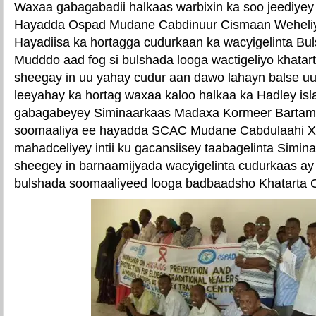
Waxaa gabagabadii halkaas warbixin ka soo jeediy
Hayadda Ospad Mudane Cabdinuur Cismaan Weheliy
Hayadiisa ka hortagga cudurkaan ka wacyigelinta Bul
Mudddo aad fog si bulshada looga wactigeliyo khatar
sheegay in uu yahay cudur aan dawo lahayn balse uu
leeyahay ka hortag waxaa kaloo halkaa ka Hadley is
gabagabeyey Siminaarkaas Madaxa Kormeer Bartama
soomaaliya ee hayadda SCAC Mudane Cabdulaahi Xa
mahadceliyey intii ku gacansiisey taabagelinta Simi
sheegey in barnaamijyada wacyigelinta cudurkaas ay 
bulshada soomaaliyeed looga badbaadsho Khatarta 