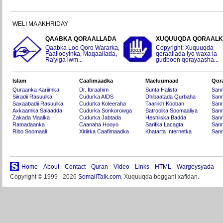
WELI MA AKHRIDAY
QAABKA QORAALLADA
XUQUUQDA QORAAL
Qaabka Loo Qoro Wararka,
Copyright: Xuquuqda
Faallooyinka, Maqaallada,
qoraallada iyo waxa la
Ra'yiga iwm...
gudboon qorayaasha...
Islam
Caafimaadka
Macluumaad
Qor
Quraanka Kariimka
Dr. Ibraahim
Sunta Halista
San
Siiradii Rasuulka
Cudurka AIDS
Dhibaatada Qurbaha
Sann
Saxaabadii Rasuulka
Cudurka Koleeraha
Taariikh Kooban
Sann
Axkaamka Salaadda
Cudurka Sonkorowga
Batroolka Soomaaliya
Sann
Zakada Maalka
Cudurka Jabtada
Heshiiska Badda
Sann
Ramadaanka
Caanaha Hooyo
Sarifka Lacagta
Sann
Ribo Soomaali
Xiriirka Caafimaadka
Khatarta Internetka
Sann
Home
About
Contact
Quran
Video
Links
HTML
Wargeysyada
Copyright © 1999 - 2026
SomaliTalk.com
. Xuquuqda boggani xafidan.