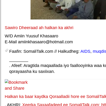
Sawiro Dheeraad ah halkan ka akhri
W/D Amiin Yuusuf Khasaaro
E-Mail amiinkhasaaro@hotmail.com
Faafin: SomaliTalk.com // Halkudheg:
AIDS
,
muqdi
________
. Afeef: Aragtida maqaallada iyo faallooyinka waa 
qorayaasha ku saxiixan.
E-mail Link
Xiriiriye weey
Halkan ka baar kaydka Qoraalladii hore ee SomaliTal
. AKHRI:
Xeerka Saxaafadeed ee SomaliTalk.com: http