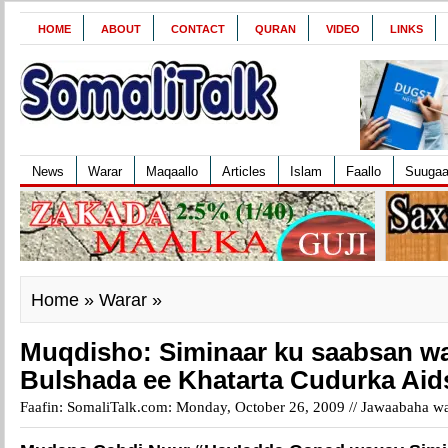
HOME
ABOUT
CONTACT
QURAN
VIDEO
LINKS
News
Warar
Maqaallo
Articles
Islam
Faallo
Suuga
Home
»
Warar
»
Muqdisho: Siminaar ku saabsan wa
Bulshada ee Khatarta Cudurka Aid
Faafin: SomaliTalk.com: Monday, October 26, 2009 //
Jawaabaha wa