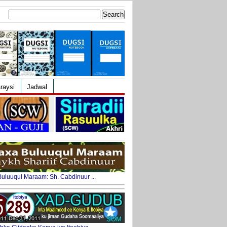
Search
for:
raysi
Jadwal
uluuqul Maraam: Sh. Cabdinuur ...