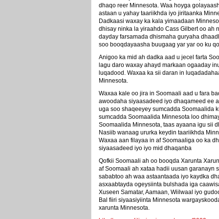
dhaqo reer Minnesota. Waa hoyga golayaasha
astaan u yahay taariikhda iyo jiritaanka Mi
Dadkaasi waxay ka kala yimaadaan Minnesot
dhisay ninka la yiraahdo Cass Gilbert oo ah
dayday farsamada dhismaha guryaha dhaadh
soo booqdayaasha buugaag yar yar oo ku qor
Anigoo ka mid ah dadka aad u jecel farta Soo
lagu daro waxay ahayd markaan ogaaday inuu
luqadood. Waxaa ka sii daran in luqadadah
Minnesota.
Waxaa kale oo jira in Soomaali aad u fara b
awoodaha siyaasadeed iyo dhaqameed ee ay 
uga soo shaqeeyey sumcadda Soomaalida ku 
sumcadda Soomaalida Minnesota loo dhimay g
Soomaalida Minnesota, taas ayaana igu sii dhi
Nasiib wanaag ururka keydin taariikhda Minn
Waxaa aan filayaa in af Soomaaliga oo ka 
siyaasadeed iyo iyo mid dhaqanba
Qofkii Soomaali ah oo booqda Xarunta Xarun
af Soomaali ah xataa hadii uusan garanayn sid
sababtoo ah waa astaantaada iyo kaydka dh
asxaabtayda ogeysiinta bulshada iga caawisay
Xuseen Samatar, Aamaan, Wiilwaal iyo gudoo
Bal fiiri siyaasiyiinta Minnesota wargaysko
xarunta Minnesota.