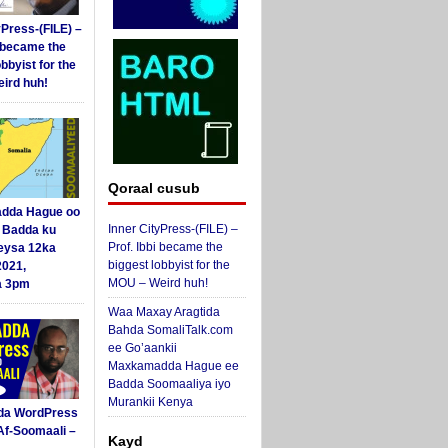
yPress-(FILE) –
i became the
obbyist for the
ird huh!
Qoraal cusub
dda Hague oo
Inner CityPress-(FILE) –
i Badda ku
Prof. Ibbi became the
eysa 12ka
biggest lobbyist for the
2021,
MOU – Weird huh!
a 3pm
Waa Maxay Aragtida
Bahda SomaliTalk.com
ee Go’aankii
Maxkamadda Hague ee
Badda Soomaaliya iyo
Murankii Kenya
da WordPress
Af-Soomaali –
Kayd