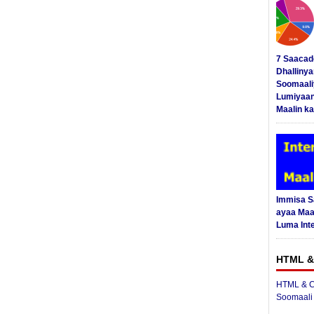
7 Saacad
Dhalliny
Soomaali
Lumiyaan
Maalin ka
Immisa 
ayaa Maal
Luma Int
HTML &
HTML & C
Soomaali