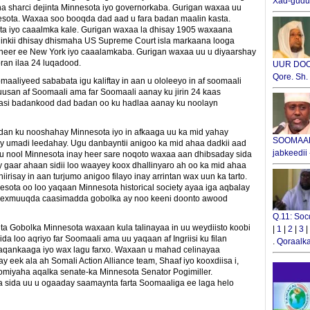
Xad-gudub
 sharci dejinta Minnesota iyo governorkaba. Gurigan waxaa uu
nnesota. Waxaa soo booqda dad aad u fara badan maalin kasta.
a iyo caaalmka kale. Gurigan waxaa la dhisay 1905 waxaana
 ninkii dhisay dhismaha US Supreme Court isla markaana looga
eer ee New York iyo caaalamkaba. Gurigan waxaa uu u diyaarshay
an ilaa 24 luqadood.
UUR DOOX
Qore. Sh
maaliyeed sababata igu kaliftay in aan u ololeeyo in af soomaali
san af Soomaali ama far Soomaali aanay ku jirin 24 kaas
aasi badankood dad badan oo ku hadlaa aanay ku noolayn
adan ku nooshahay Minnesota iyo in afkaaga uu ka mid yahay
SOOMAALI
umadi leedahay. Ugu danbayntii anigoo ka mid ahaa dadkii aad
jabkeedii
nool Minnesota inay heer sare noqoto waxaa aan dhibsaday sida
aar ahaan sidii loo waayey koox dhallinyaro ah oo ka mid ahaa
irisay in aan turjumo anigoo filayo inay arrintan wax uun ka tarto.
esota oo loo yaqaan Minnesota historical society ayaa iga aqbalay
dhexmuuqda caasimadda gobolka ay noo keeni doonto awood
Q.11: Soc
ta Gobolka Minnesota waxaan kula talinayaa in uu weydiisto koobi
|
1
|
2
|
3
|
a loo aqriyo far Soomaali ama uu yaqaan af Ingriisi ku filan
.
Qoraalka
aqankaaga iyo wax lagu farxo. Waxaan u mahad celinayaa
 eek ala ah Somali Action Alliance team, Shaaf iyo kooxdiisa i,
miyaha aqalka senate-ka Minnesota Senator Pogimiller.
oda sida uu u ogaaday saamaynta farta Soomaaliga ee laga helo