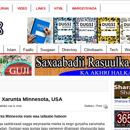
URAN
VIDEO
LINKS
HTML
WARGEYSYADA
Islam
Faallo
Suugaan
Directory
Cilmibaaris
Tech
Wa
y Xarunta Minnesota, USA
Sharaxa B
abaha waa la xiray
Daabaco | Print |
nta Minnesota state waa tallaabo haboon
uriga saddexaad xagga weynaanta marka la eego guryaha xarumaha
badan. Gurigan waa guriga lagu sameeyo dhamaan shuruucda lagu