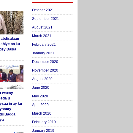
October 2021
September 2021
August 2021
March 2021
abdisalaan
aahiye oo ku
February 2021
dey Dalka
January 2021
December 2020
November 2020
August 2020
June 2020
a waxay
May 2020
eda u
ysaa in ay ku
April 2020
aysatay
March 2020
ii Badda
ya
February 2019
January 2019