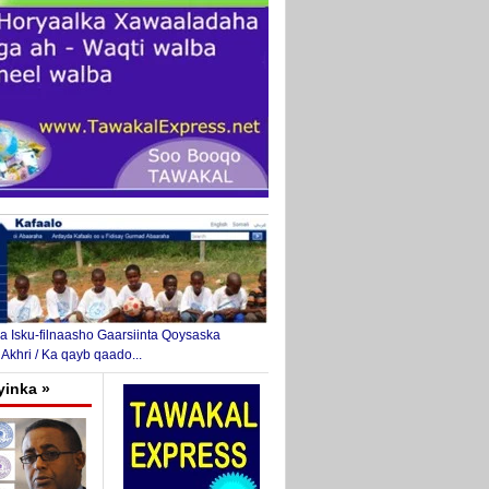
 Isku-filnaasho Gaarsiinta Qoysaska
 Akhri / Ka qayb qaado...
yinka »