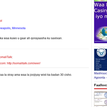
ol
neapolis
,
Minnesota
yinka waa kuwo u gaar ah qorayaasha ku saxiixan.
E-mail Link
Xiriiriye
omaliTalk
:
m: http://somalitalk.com/xeer/
Mashruuca
 la xiray ama waa la joojiyay wixii ka badan 30 cisho.
Agoonta -
Faalloo