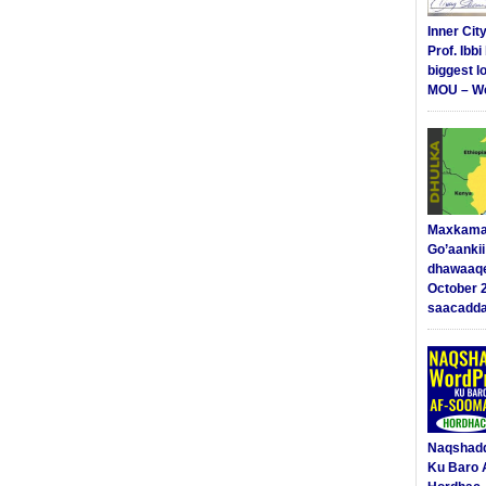
Inner Cit
Prof. Ibb
biggest l
MOU – We
Maxkama
Go’aanki
dhawaaq
October 
saacadd
Naqshad
Ku Baro 