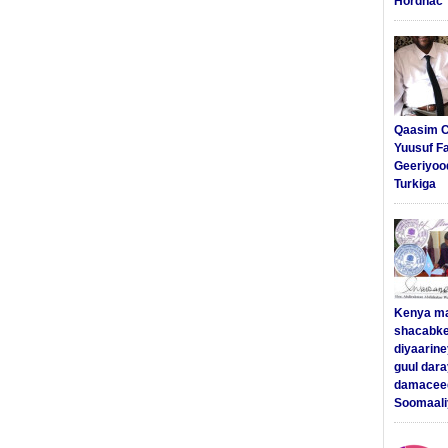
Hordhac
Qaasim C
Yuusuf F
Geeriyoo
Turkiga
Kenya m
shacabke
diyaarine
guul dar
damaceed
Soomaali