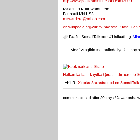
http://www.politicsinminnesota.com/2009
Maxmuud Nuur Wardheere
Faribault MN USA
mnwardere@yahoo.com
en.wikipedia.org/wiki/Minnesota_State_Capit
Faafin: SomaliTalk.com // Halkudheg:
Min
________
. Afeef: Aragtida maqaallada iyo faalloo
weeyey
Halkan ka baar kaydka Qoraalladii hore ee S
. AKHRI:
Xeerka Saxaafadeed ee SomaliTalk.co
comment closed after 30 days / Jawaabaha waa