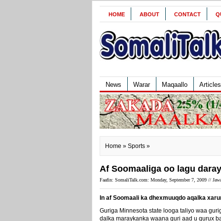
HOME
ABOUT
CONTACT
Q
News
Warar
Maqaallo
Articles
Home
»
Sports
»
Af Soomaaliga oo lagu dara
Faafin: SomaliTalk.com: Monday, September 7, 2009 //
Jawa
In af Soomaali ka dhexmuuqdo aqalka xaru
Guriga Minnesota state looga taliyo waa g
dalka maraykanka waana guri aad u qurux 