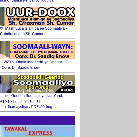
ka Ciidanka Kenya iyo Itoobiya
: Mashruuca Islamiga ee Soomaaliya -
. Cabdiraxmaan Sh. Cumar
-WAYN: Dhalashadeedii iyo Dhabar-
 - Qore. Dr. Saadiq Enow
daalkii Geerida Soomaaliya ilaa Yurub
4
|
5
|
6
|
7
|
8
|
9
|
10
|
11
 oo dhamaystiran/ PDF /50-bog