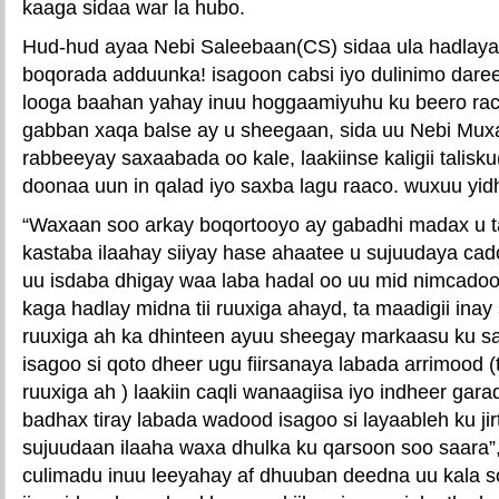
kaaga sidaa war la hubo.
Hud-hud ayaa Nebi Saleebaan(CS) sidaa ula hadlaya
boqorada adduunka! isagoon cabsi iyo dulinimo dar
looga baahan yahay inuu hoggaamiyuhu ku beero rac
gabban xaqa balse ay u sheegaan, sida uu Nebi M
rabbeeyay saxaabada oo kale, laakiinse kaligii talisk
doonaa uun in qalad iyo saxba lagu raaco. wuxuu yid
“Waxaan soo arkay boqortooyo ay gabadhi madax u 
kastaba ilaahay siiyay hase ahaatee u sujuudaya cad
uu isdaba dhigay waa laba hadal oo uu mid nimcado
kaga hadlay midna tii ruuxiga ahayd, ta maadigii inay
ruuxiga ah ka dhinteen ayuu sheegay markaasu ku s
isagoo si qoto dheer ugu fiirsanaya labada arrimood (
ruuxiga ah ) laakiin caqli wanaagiisa iyo indheer gara
badhax tiray labada wadood isagoo si layaableh ku jir
sujuudaan ilaaha waxa dhulka ku qarsoon soo saara
culimadu inuu leeyahay af dhuuban deedna uu kala 