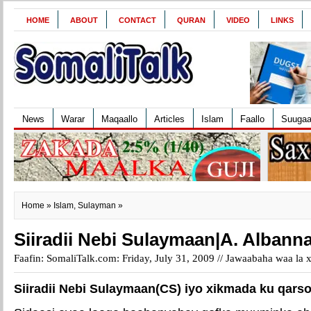
HOME
ABOUT
CONTACT
QURAN
VIDEO
LINKS
News
Warar
Maqaallo
Articles
Islam
Faallo
Suuga
Home
»
Islam
,
Sulayman
»
Siiradii Nebi Sulaymaan|A. Albann
Faafin: SomaliTalk.com: Friday, July 31, 2009 //
Jawaabaha waa la x
Siiradii Nebi Sulaymaan(CS) iyo xikmada ku qarso