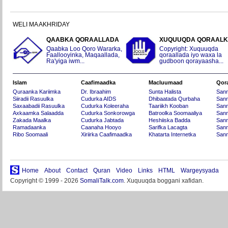
WELI MA AKHRIDAY
QAABKA QORAALLADA
XUQUUQDA QORAAL
Qaabka Loo Qoro Wararka,
Copyright: Xuquuqda
Faallooyinka, Maqaallada,
qoraallada iyo waxa la
Ra'yiga iwm...
gudboon qorayaasha...
Islam
Caafimaadka
Macluumaad
Qor
Quraanka Kariimka
Dr. Ibraahim
Sunta Halista
San
Siiradii Rasuulka
Cudurka AIDS
Dhibaatada Qurbaha
Sann
Saxaabadii Rasuulka
Cudurka Koleeraha
Taariikh Kooban
Sann
Axkaamka Salaadda
Cudurka Sonkorowga
Batroolka Soomaaliya
Sann
Zakada Maalka
Cudurka Jabtada
Heshiiska Badda
Sann
Ramadaanka
Caanaha Hooyo
Sarifka Lacagta
Sann
Ribo Soomaali
Xiriirka Caafimaadka
Khatarta Internetka
Sann
Home
About
Contact
Quran
Video
Links
HTML
Wargeysyada
Copyright © 1999 - 2026
SomaliTalk.com
. Xuquuqda boggani xafidan.