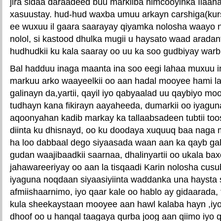
jira sidaa daraadeed buu markiiba nimcooyinka Ilaaha
xasuustay. hud-hud waxba umuu arkayn carshiga(kurs
ee wuxuu il gaara saarayay qiyamka nolosha waayo no
nolol, si kastood dhulka mugii u haysato waad arada
hudhudkii ku kala saaray oo uu ka soo gudbiyay warbix
Bal hadduu inaga maanta ina soo eegi lahaa muxuu 
markuu arko waayeelkii oo aan hadal mooyee hami la
galinayn da,yartii, qayil iyo qabyaalad uu qaybiyo 
tudhayn kana fikirayn aayaheeda, dumarkii oo iyagu
aqoonyahan kadib markay ka tallaabsadeen tubtii to
diinta ku dhisnayd, oo ku doodaya xuquuq baa naga
ha loo dabbaal dego siyaasada waan aan ka qayb gal
gudan waajibaadkii saarnaa, dhalinyartii oo ukala bax
jahawareeriyay oo aan la tisqaadi Karin nolosha cusub
iyaguna noqdaan siyaasiyiinta waddanka una haysta 
afmiishaarnimo, iyo qaar kale oo hablo ay gidaarada,
kula sheekaystaan mooyee aan hawl kalaba hayn ,iyo
dhoof oo u hanqal taagaya qurba joog aan qiimo iyo 