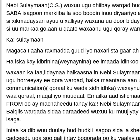
Nebi Sulaymaan(C.S.) wuxuu ugu dhiibay warqad hud-
SABA isagoon markiiba la soo boodin inuu diyaariyo 
si xikmadaysan ayuu u xalliyay waxana uu door biday 
si uu markaa go,aan u qaato waxaanu ugu qoray war
Ka: sulaymaan
Magaca Ilaaha raxmadda guud iyo naxariista gaar ah 
Ha iska kay kibrinina(weynaynina) ee imaada idinkoo 
waxaan ka faa,iidaynaa halkaasna in Nebi Sulaymaan
ugu horreeyay ee qora warqad, halka maantana aan 
communication)( qoraal ku wada xidhiidhka) waxaynu
waa qoraal, maqal iyo muuqaal, Emailka aad isticma
FROM oo ay macnaheedu tahay ka:! Nebi Sulaymaan
Balqiis warqada sidaa daraadeed wuxuu ku muujiyay c
isaga.
Intaa ka dib wuu duulay hud-hudkii isagoo sida la sh
cadceedu uga soo gali jirtay boqorada oo ku yaalay