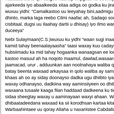
ajarkeeda iyo abaalkeeda xitaa adiga oo godka ku jir
wuxuu yidhi: “Camalkastoo uu leeyahay bini,aadmig
dhinto, marka laga reebo Cilmi naafac ah, Sadaqo so
cisbitaal, dugsi uu Ilaahay dartii u dhisay) iyo Ilmo 
duceeya”
Nebi Sulaymaan(C.S.)wuxuu ku yidhi “waan sugi inaa
kamid tahay beenaalayaasha” taasi waxay kuu caday
hubsiimadu ka mid tahay hogaanka wanaagsan ee lo
kastoo masuul ah ha noqoto maamul, dawlad,wasaar
jaamacad, urur , adduunkan aan noolnahaya waliba 
batay beenta waxaad arkaysaa in qolo waliba ay sa
khaas ah oo ay siday doonayso dadka ugu dhiibto iy
waxay odhanayso, dadkiina way aaminsiiyeen oo dhi
waxaana tusaale kaaga filan haddaad dadkeena ku t
sidaa sheegtay waxay u aaminayaan waxyi ahaan. W
dhibaatadeedana waxaad ka sii korodhsan kartaa kit
Warbaahintaee uu qoray Allaha u naxariistee Cabdal