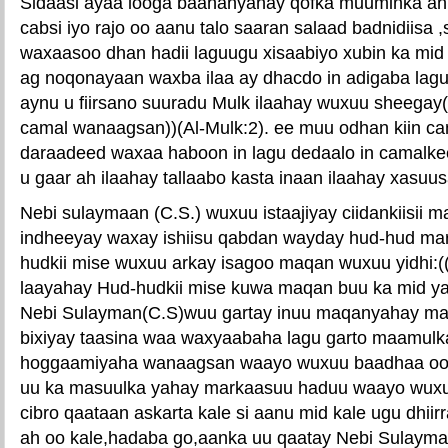
Sidaasi ayaa looga baahanyahay qofka muuminka ahi
cabsi iyo rajo oo aanu talo saaran salaad badnidiisa 
waxaasoo dhan hadii laguugu xisaabiyo xubin ka mid
ag noqonayaan waxba ilaa ay dhacdo in adigaba lagu
aynu u fiirsano suuradu Mulk ilaahay wuxuu sheegay((
camal wanaagsan))(Al-Mulk:2). ee muu odhan kiin ca
daraadeed waxaa haboon in lagu dedaalo in camalke
u gaar ah ilaahay tallaabo kasta inaan ilaahay xasuu
Nebi sulaymaan (C.S.) wuxuu istaajiyay ciidankiisii 
indheeyay waxay ishiisu qabdan wayday hud-hud mar
hudkii mise wuxuu arkay isagoo maqan wuxuu yidhi:(
laayahay Hud-hudkii mise kuwa maqan buu ka mid ya
Nebi Sulayman(C.S)wuu gartay inuu maqanyahay ma
bixiyay taasina waa waxyaabaha lagu garto maamulka
hoggaamiyaha wanaagsan waayo wuxuu baadhaa oo 
uu ka masuulka yahay markaasuu haduu waayo wuxu
cibro qaataan askarta kale si aanu mid kale ugu dhiirr
ah oo kale,hadaba go,aanka uu qaatay Nebi Sulaym