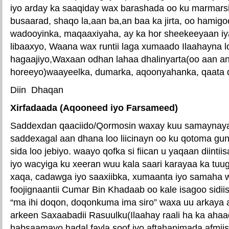
iyo arday ka saaqiday wax barashada oo ku marmar
busaarad, shaqo la,aan ba,an baa ka jirta, oo hamig
wadooyinka, maqaaxiyaha, ay ka hor sheekeeyaan i
libaaxyo, Waana wax runtii laga xumaado Ilaahayna l
hagaajiyo,Waxaan odhan lahaa dhalinyarta(oo aan a
horeeyo)waayeelka, dumarka, aqoonyahanka, qaata 
Diin Dhaqan
Xirfadaada (Aqooneed iyo Farsameed)
Saddexdan qaaciido/Qormosin waxay kuu samaynay
saddexagal aan dhana loo liicinayn oo ku qotoma gu
sida loo jebiyo. waayo qofka si fiican u yaqaan diint
iyo wacyiga ku xeeran wuu kala saari karayaa ka tuu
xaqa, cadawga iyo saaxiibka, xumaanta iyo samaha
foojignaantii Cumar Bin Khadaab oo kale isagoo sidii
“ma ihi doqon, doqonkuma ima siro” waxa uu arkaya 
arkeen Saxaabadii Rasuulku(Ilaahay raali ha ka aha
habsaamayo hadal fayla soof iyo aftahanimada afmii