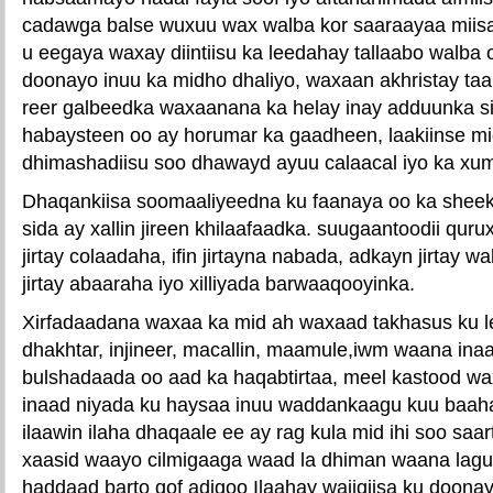
cadawga balse wuxuu wax walba kor saaraayaa miis
u eegaya waxay diintiisu ka leedahay tallaabo walba
doonayo inuu ka midho dhaliyo, waxaan akhristay taa
reer galbeedka waxaanana ka helay inay adduunka s
habaysteen oo ay horumar ka gaadheen, laakiinse m
dhimashadiisu soo dhawayd ayuu calaacal iyo ka xu
Dhaqankiisa soomaaliyeedna ku faanaya oo ka shee
sida ay xallin jireen khilaafaadka. suugaantoodii qur
jirtay colaadaha, ifin jirtayna nabada, adkayn jirtay wa
jirtay abaaraha iyo xilliyada barwaaqooyinka.
Xirfadaadana waxaa ka mid ah waxaad takhasus ku 
dhakhtar, injineer, macallin, maamule,iwm waana in
bulshadaada oo aad ka haqabtirtaa, meel kastood w
inaad niyada ku haysaa inuu waddankaagu kuu baaha
ilaawin ilaha dhaqaale ee ay rag kula mid ihi soo sa
xaasid waayo cilmigaaga waad la dhiman waana lagu 
haddaad barto qof adigoo Ilaahay wajigiisa ku doona