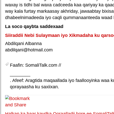
waxay is tidhi bal waxa cadceeda kaa qariyay ka qa
way kala furtay markaasay akhriday, jawaabtay bixis
dhabeelnimadeeda iyo caqli qummanaanteeda waad l
La soco qaybta saddexaad
Siiraddii Nebi Sulaymaan iyo Xikmadaha ku qars
Abdilqani Albanna
abdilqani@hotmail.com
Faafin: SomaliTalk.com //
________
. Afeef: Aragtida maqaallada iyo faallooyinka waa 
qorayaasha ku saxiixan.
E-mail Link
Xiriiriye weey
Halkan ka baar kaydka Qoraalladii hore ee SomaliTal