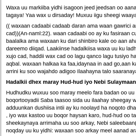
Waxa uu markiiba yidhi isagoon jeed jeedsan oo aan
tagaya! Yaa wax u dirsaday! Muxuu iigu sheegi waaya
(( waxaan cadaabi cadaab daran ama waan gawrici am
cad))(An-naml:22). waan cadaabi oo ay ku fasiraan cu
baalalka ama waxaan ku dari shinbiro kale oo aan aha
dareemo diiqad. Laakiinse hadalkiisa waxa uu ku lad
xujo cad, haddii wax cad oo lagu qanco lagu tusiyo 
aqbal. waxaan halkaa ka faa,idaynaa in aad go,aan 
arrini ku soo wajahdo adigoo Ilaahayna talo saaranay
Hadalkii dhex maray Hud-hud iyo Nebi Sulaymaan
Hudhudku wuxuu soo maray meelo fara badan oo uu 
boqortooyadii Saba taasoo sida uu ilaahay sheegay w
adduunkan dushiisa intii ay ku noolayd ha noqoto dh
, iyo wax kastoo uu boqor haysan karo, hud-hud oo t
sheekaynaya arrimaha uu soo arkay, Nebi saleebaa
noqday uu ku yidhi: waxaan soo arkay meel aanad a