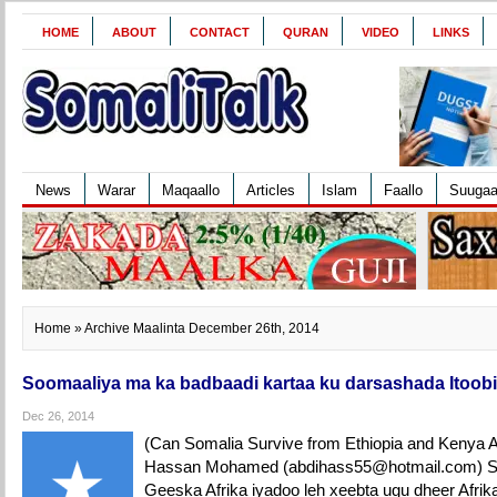
HOME
ABOUT
CONTACT
QURAN
VIDEO
LINKS
News
Warar
Maqaallo
Articles
Islam
Faallo
Suuga
Home
» Archive Maalinta December 26th, 2014
Soomaaliya ma ka badbaadi kartaa ku darsashada Itoob
Dec 26, 2014
(Can Somalia Survive from Ethiopia and Kenya A
Hassan Mohamed (abdihass55@hotmail.com) So
Geeska Afrika iyadoo leh xeebta ugu dheer Afri