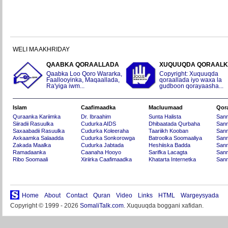
WELI MA AKHRIDAY
QAABKA QORAALLADA
XUQUUQDA QORAAL
Qaabka Loo Qoro Wararka,
Copyright: Xuquuqda
Faallooyinka, Maqaallada,
qoraallada iyo waxa la
Ra'yiga iwm...
gudboon qorayaasha...
Islam
Caafimaadka
Macluumaad
Qor
Quraanka Kariimka
Dr. Ibraahim
Sunta Halista
San
Siiradii Rasuulka
Cudurka AIDS
Dhibaatada Qurbaha
Sann
Saxaabadii Rasuulka
Cudurka Koleeraha
Taariikh Kooban
Sann
Axkaamka Salaadda
Cudurka Sonkorowga
Batroolka Soomaaliya
Sann
Zakada Maalka
Cudurka Jabtada
Heshiiska Badda
Sann
Ramadaanka
Caanaha Hooyo
Sarifka Lacagta
Sann
Ribo Soomaali
Xiriirka Caafimaadka
Khatarta Internetka
Sann
Home
About
Contact
Quran
Video
Links
HTML
Wargeysyada
Copyright © 1999 - 2026
SomaliTalk.com
. Xuquuqda boggani xafidan.