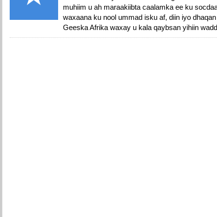
muhiim u ah maraakiibta caalamka ee ku socda
waxaana ku nool ummad isku af, diin iyo dhaqa
Geeska Afrika waxay u kala qaybsan yihiin wadd