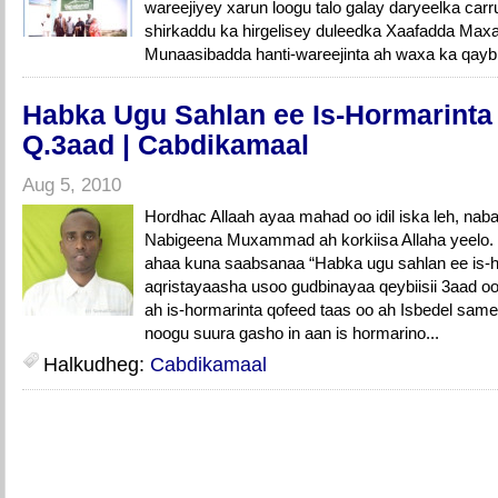
wareejiyey xarun loogu talo galay daryeelka carruu
shirkaddu ka hirgelisey duleedka Xaafadda Ma
Munaasibadda hanti-wareejinta ah waxa ka qayb 
Habka Ugu Sahlan ee Is-Hormarinta
Q.3aad | Cabdikamaal
Aug 5, 2010
Hordhac Allaah ayaa mahad oo idil iska leh, naba
Nabigeena Muxammad ah korkiisa Allaha yeelo.
ahaa kuna saabsanaa “Habka ugu sahlan ee is-h
aqristayaasha usoo gudbinayaa qeybiisii 3aad 
ah is-hormarinta qofeed taas oo ah Isbedel sam
noogu suura gasho in aan is hormarino...
Halkudheg:
Cabdikamaal