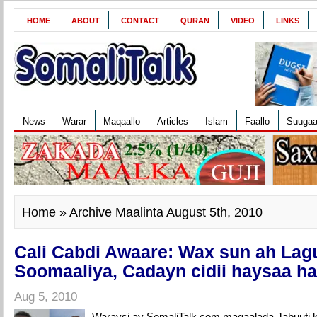
HOME
ABOUT
CONTACT
QURAN
VIDEO
LINKS
News
Warar
Maqaallo
Articles
Islam
Faallo
Suuga
Home
» Archive Maalinta August 5th, 2010
Cali Cabdi Awaare: Wax sun ah La
Soomaaliya, Cadayn cidii haysaa ha
Aug 5, 2010
Waraysi ay SomaliTalk.com magaalada Jabuuti ku