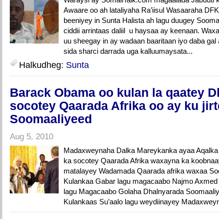
Awaare oo ah lataliyaha Ra’iisul Wasaaraha DF
beeniyey in Sunta Halista ah lagu duugey Sooma
ciddii arrintaas daliil u haysaa ay keenaan. Wax
uu sheegay in ay wadaan baaritaan iyo daba gal
sida sharci darrada uga kalluumaysata...
Halkudheg:
Sunta
Barack Obama oo kulan la qaatey D
socotey Qaarada Afrika oo ay ku jir
Soomaaliyeed
Aug 5, 2010
Madaxweynaha Dalka Mareykanka ayaa Aqalka C
ka socotey Qaarada Afrika waxayna ka koobnaay
matalayey Wadamada Qaarada afrika waxaa So
Kulankaa Gabar lagu magacaabo Najmo Axmed C
lagu Magacaabo Golaha Dhalnyarada Soomaaliye
Kulankaas Su’aalo lagu weydiinayey Madaxweyn