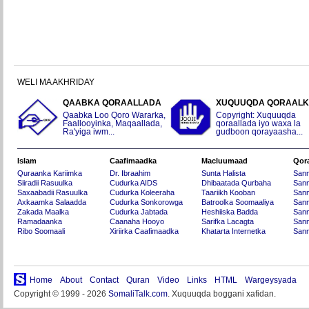
WELI MA AKHRIDAY
QAABKA QORAALLADA
XUQUUQDA QORAAL
Qaabka Loo Qoro Wararka,
Copyright: Xuquuqda
Faallooyinka, Maqaallada,
qoraallada iyo waxa la
Ra'yiga iwm...
gudboon qorayaasha...
Islam
Caafimaadka
Macluumaad
Qor
Quraanka Kariimka
Dr. Ibraahim
Sunta Halista
San
Siiradii Rasuulka
Cudurka AIDS
Dhibaatada Qurbaha
Sann
Saxaabadii Rasuulka
Cudurka Koleeraha
Taariikh Kooban
Sann
Axkaamka Salaadda
Cudurka Sonkorowga
Batroolka Soomaaliya
Sann
Zakada Maalka
Cudurka Jabtada
Heshiiska Badda
Sann
Ramadaanka
Caanaha Hooyo
Sarifka Lacagta
Sann
Ribo Soomaali
Xiriirka Caafimaadka
Khatarta Internetka
Sann
Home
About
Contact
Quran
Video
Links
HTML
Wargeysyada
Copyright © 1999 - 2026
SomaliTalk.com
. Xuquuqda boggani xafidan.