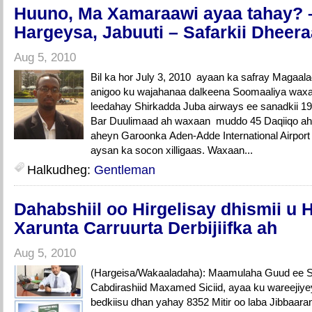
Huuno, Ma Xamaraawi ayaa tahay? 
Hargeysa, Jabuuti – Safarkii Dheer
Aug 5, 2010
Bil ka hor July 3, 2010 ayaan ka safray Magaal
anigoo ku wajahanaa dalkeena Soomaaliya wax
leedahay Shirkadda Juba airways ee sanadkii 19
Bar Duulimaad ah waxaan muddo 45 Daqiiqo ah 
aheyn Garoonka Aden-Adde International Airport 
aysan ka socon xilligaas. Waxaan...
Halkudheg:
Gentleman
Dahabshiil oo Hirgelisay dhismii u 
Xarunta Carruurta Derbijiifka ah
Aug 5, 2010
(Hargeisa/Wakaaladaha): Maamulaha Guud ee Sh
Cabdirashiid Maxamed Siciid, ayaa ku wareejiy
bedkiisu dhan yahay 8352 Mitir oo laba Jibbaar