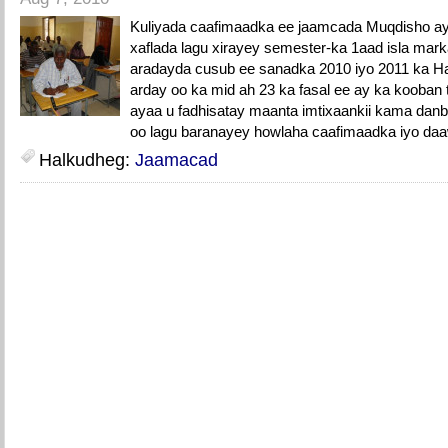
Kuliyada caafimaadka ee jaamcada Muqdisho aya
xaflada lagu xirayey semester-ka 1aad isla ma
aradayda cusub ee sanadka 2010 iyo 2011 ka H
arday oo ka mid ah 23 ka fasal ee ay ka kooba
ayaa u fadhisatay maanta imtixaankii kama dan
oo lagu baranayey howlaha caafimaadka iyo daa
Halkudheg:
Jaamacad