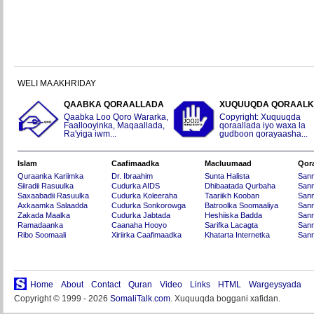
WELI MA AKHRIDAY
QAABKA QORAALLADA
XUQUUQDA QORAAL
Qaabka Loo Qoro Wararka,
Copyright: Xuquuqda
Faallooyinka, Maqaallada,
qoraallada iyo waxa la
Ra'yiga iwm...
gudboon qorayaasha...
Islam
Caafimaadka
Macluumaad
Qor
Quraanka Kariimka
Dr. Ibraahim
Sunta Halista
San
Siiradii Rasuulka
Cudurka AIDS
Dhibaatada Qurbaha
Sann
Saxaabadii Rasuulka
Cudurka Koleeraha
Taariikh Kooban
Sann
Axkaamka Salaadda
Cudurka Sonkorowga
Batroolka Soomaaliya
Sann
Zakada Maalka
Cudurka Jabtada
Heshiiska Badda
Sann
Ramadaanka
Caanaha Hooyo
Sarifka Lacagta
Sann
Ribo Soomaali
Xiriirka Caafimaadka
Khatarta Internetka
Sann
Home
About
Contact
Quran
Video
Links
HTML
Wargeysyada
Copyright © 1999 - 2026
SomaliTalk.com
. Xuquuqda boggani xafidan.