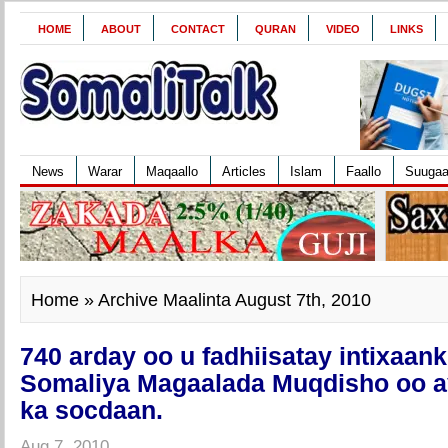
HOME
ABOUT
CONTACT
QURAN
VIDEO
LINKS
News
Warar
Maqaallo
Articles
Islam
Faallo
Suuga
Home
» Archive Maalinta August 7th, 2010
740 arday oo u fadhiisatay intixaan
Somaliya Magaalada Muqdisho oo 
ka socdaan.
Aug 7, 2010