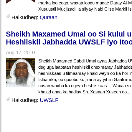
marka loo eego, waxaa loogu magac Daray Al-Ma
Xusuustii Mucjizadii la siiyay Nabi Ciise Markii Israa
Halkudheg:
Quraan
Sheikh Maxamed Umal oo Si kulul u
Heshiiskii Jabhadda UWSLF iyo Ito
Aug 17, 2010
Sheikh Maxamed Cabdi Umal ayaa Jabhadda UW
deg uga laabtaan heshiiskii dhexmaray Jabhadda 
heshiiskaas u tilmaamay khald weyn oo ka hor 
Islaamka, oo qodobo ku jirana ay yihiin Gaalni
uusan waxba ka ogeyn heshiiskaas… Waxaa sido
khalad ahaa ka hadlay Sh. Xasaan Xuseen oo...
Halkudheg:
UWSLF