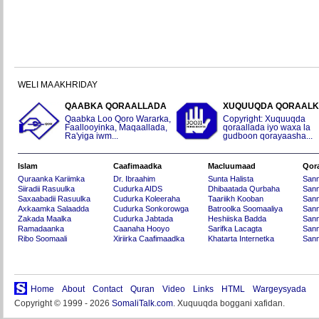
WELI MA AKHRIDAY
QAABKA QORAALLADA
XUQUUQDA QORAAL
Qaabka Loo Qoro Wararka,
Copyright: Xuquuqda
Faallooyinka, Maqaallada,
qoraallada iyo waxa la
Ra'yiga iwm...
gudboon qorayaasha...
Islam
Caafimaadka
Macluumaad
Qor
Quraanka Kariimka
Dr. Ibraahim
Sunta Halista
San
Siiradii Rasuulka
Cudurka AIDS
Dhibaatada Qurbaha
Sann
Saxaabadii Rasuulka
Cudurka Koleeraha
Taariikh Kooban
Sann
Axkaamka Salaadda
Cudurka Sonkorowga
Batroolka Soomaaliya
Sann
Zakada Maalka
Cudurka Jabtada
Heshiiska Badda
Sann
Ramadaanka
Caanaha Hooyo
Sarifka Lacagta
Sann
Ribo Soomaali
Xiriirka Caafimaadka
Khatarta Internetka
Sann
Home
About
Contact
Quran
Video
Links
HTML
Wargeysyada
Copyright © 1999 - 2026
SomaliTalk.com
. Xuquuqda boggani xafidan.