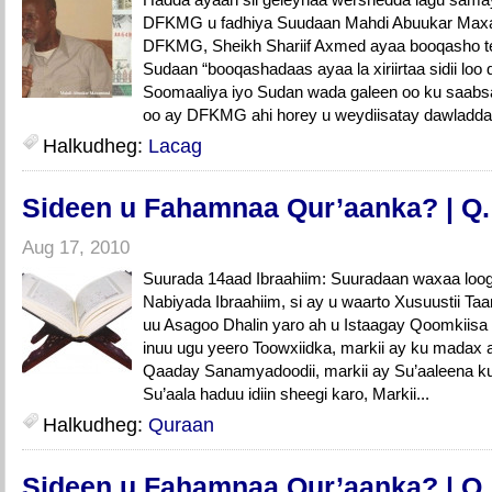
DFKMG u fadhiya Suudaan Mahdi Abuukar Ma
DFKMG, Sheikh Shariif Axmed ayaa booqasho t
Sudaan “booqashadaas ayaa la xiriirtaa sidii loo 
Soomaaliya iyo Sudan wada galeen oo ku saab
oo ay DFKMG ahi horey u weydiisatay dawladda
Halkudheg:
Lacag
Sideen u Fahamnaa Qur’aanka? | Q.
Aug 17, 2010
Suurada 14aad Ibraahiim: Suuradaan waxaa loog
Nabiyada Ibraahiim, si ay u waarto Xusuustii Taar
uu Asagoo Dhalin yaro ah u Istaagay Qoomkiisa 
inuu ugu yeero Toowxiidka, markii ay ku madax
Qaaday Sanamyadoodii, markii ay Su’aaleena ku
Su’aala haduu idiin sheegi karo, Markii...
Halkudheg:
Quraan
Sideen u Fahamnaa Qur’aanka? | Q.