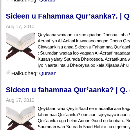
Sideen u Fahamnaa Qur’aanka?. | Q
Aug 17, 2010
Qeytaana waxaan ku soo qaadan Doonaa Laba Su
Acraaf iyo Al-Anfaal kuwaasoo noqon Doono Qeyb
Cinwaankiisu ahaa Sideen u Fahamnaa Qur’aank
: Suuradan waxaa loo yaqaan Al-Acraaf maada
Xusan yahay Suurada Dhexdeeda, Acraafkuna w
iyo Naarta Inta u Dhexeysa oo kala Xijaaba Ahlu
Halkudheg:
Quraan
Sideen u fahamnaa Qur’aanka? | Q.
Aug 17, 2010
Qeybtaan waa Qeytii 4aad ee maqaalkii aan kag
fahamnaa Qur’aanka? oon aan rajeynayo inaan u
Qur’aanka uga helno Aqoon Guud oo kooban.. S
Suuradan waa Suurada 5aad Habka uu u qoran 