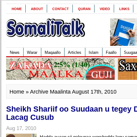
HOME
ABOUT
CONTACT
QURAN
VIDEO
LINKS
News
Warar
Maqaallo
Articles
Islam
Faallo
Suuga
Home
» Archive Maalinta August 17th, 2010
Sheikh Shariif oo Suudaan u tegey
Lacag Cusub
Aug 17, 2010
Hadda ayaan sii geleynaa wershedda lagu samay