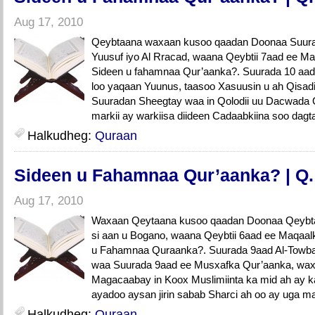
Aug 17, 2010
Qeybtaana waxaan kusoo qaadan Doonaa Suurad
Yuusuf iyo Al Rracad, waana Qeybtii 7aad ee Ma
Sideen u fahamnaa Qur’aanka?. Suurada 10 aa
loo yaqaan Yuunus, taasoo Xasuusin u ah Qisad
Suuradan Sheegtay waa in Qolodii uu Dacwada G
markii ay warkiisa diideen Cadaabkiina soo dagta
Halkudheg:
Quraan
Sideen u Fahamnaa Qur’aanka? | Q.
Aug 17, 2010
Waxaan Qeytaana kusoo qaadan Doonaa Qeybta
si aan u Bogano, waana Qeybtii 6aad ee Maqaalk
u Fahamnaa Quraanka?. Suurada 9aad Al-Towba
waa Suurada 9aad ee Musxafka Qur’aanka, wa
Magacaabay in Koox Muslimiinta ka mid ah ay k
ayadoo aysan jirin sabab Sharci ah oo ay uga 
Halkudheg:
Quraan