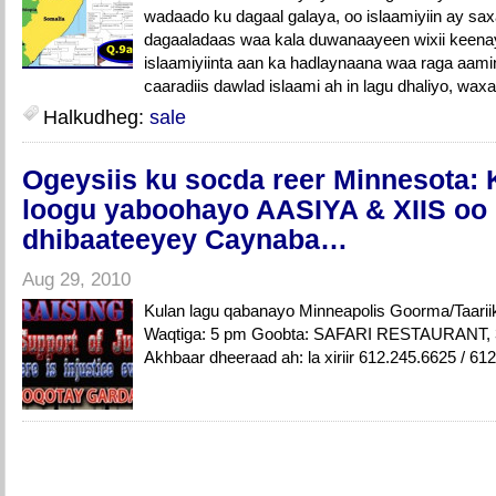
wadaado ku dagaal galaya, oo islaamiyiin ay sa
dagaaladaas waa kala duwanaayeen wixii keenay 
islaamiyiinta aan ka hadlaynaana waa raga aami
caaradiis dawlad islaami ah in lagu dhaliyo, wax
Halkudheg:
sale
Ogeysiis ku socda reer Minnesota: 
loogu yaboohayo AASIYA & XIIS oo 
dhibaateeyey Caynaba…
Aug 29, 2010
Kulan lagu qabanayo Minneapolis Goorma/Taarii
Waqtiga: 5 pm Goobta: SAFARI RESTAURANT, 3
Akhbaar dheeraad ah: la xiriir 612.245.6625 / 6