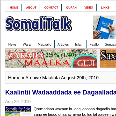
HOME
ABOUT
CONTACT
QURAN
VIDEO
LINKS
News
Warar
Maqaallo
Articles
Islam
Faallo
Suuga
Home
» Archive Maalinta August 29th, 2010
Kaalintii Wadaaddada ee Dagaallad
Aug 29, 2010
Qormadaan waxaan ku eegi doonaa dagaallo bad
sano ee lasoo dhaafay ayna ku lug lahaayeen