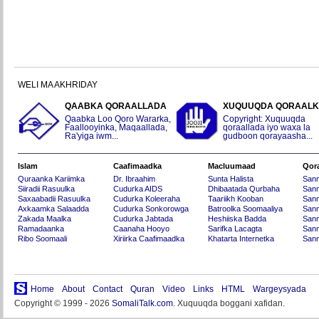
WELI MA AKHRIDAY
QAABKA QORAALLADA
XUQUUQDA QORAAL
Qaabka Loo Qoro Wararka,
Copyright: Xuquuqda
Faallooyinka, Maqaallada,
qoraallada iyo waxa la
Ra'yiga iwm...
gudboon qorayaasha...
Islam
Caafimaadka
Macluumaad
Qor
Quraanka Kariimka
Dr. Ibraahim
Sunta Halista
San
Siiradii Rasuulka
Cudurka AIDS
Dhibaatada Qurbaha
Sann
Saxaabadii Rasuulka
Cudurka Koleeraha
Taariikh Kooban
Sann
Axkaamka Salaadda
Cudurka Sonkorowga
Batroolka Soomaaliya
Sann
Zakada Maalka
Cudurka Jabtada
Heshiiska Badda
Sann
Ramadaanka
Caanaha Hooyo
Sarifka Lacagta
Sann
Ribo Soomaali
Xiriirka Caafimaadka
Khatarta Internetka
Sann
Home
About
Contact
Quran
Video
Links
HTML
Wargeysyada
Copyright © 1999 - 2026
SomaliTalk.com
. Xuquuqda boggani xafidan.