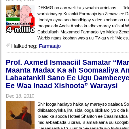
DFKMG oo aan weli ka jawaabin arrintaas — Tel
warbixinayey Kulankii Farmaajo iyo Zenawi ee D
Itoobiya ayaa soo bandhigay video kooban oo uu
magaalada Addis Ababa ku dhexmaray ra’iisu
Cabdullaahi Maxamed Farmaajo iyo Meles Zena
Warbixintaas kooban waxa uu TV-gu yiri: “Meles.
Halkudheg:
Farmaajo
Prof. Axmed Ismaaciil Samatar “Ma
Maanta Madax Ka ah Soomaaliya A
Labaatankii Sano Ee Ugu Dambeey
Ee Waa Inaad Xishoota” Waraysi
Dec 18, 2010
Shir looga hadlayo halka ay mareyso xaalada S
dhibaatooyinka jira, sida looga bixikaro iyo cida k
lixaad ka socda Hoteel Shariton ee Caasimadda 
mid al-baabada u xiran, islamarkaana uu sooqa
Daraasaadka Culuumta Siyaasada iyo Is-tiraatiij