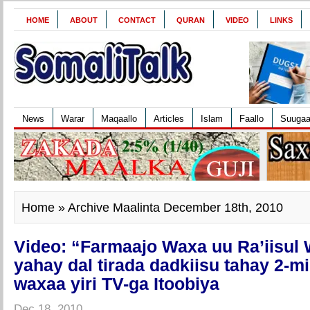
HOME
ABOUT
CONTACT
QURAN
VIDEO
LINKS
News
Warar
Maqaallo
Articles
Islam
Faallo
Suuga
Home
» Archive Maalinta December 18th, 2010
Video: “Farmaajo Waxa uu Ra’iisul
yahay dal tirada dadkiisu tahay 2-mi
waxaa yiri TV-ga Itoobiya
Dec 18, 2010