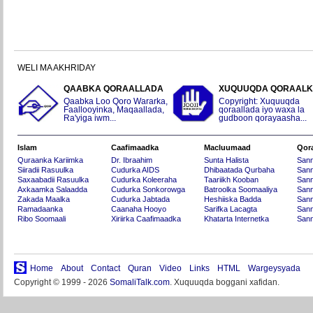
WELI MA AKHRIDAY
QAABKA QORAALLADA
XUQUUQDA QORAAL
Qaabka Loo Qoro Wararka,
Copyright: Xuquuqda
Faallooyinka, Maqaallada,
qoraallada iyo waxa la
Ra'yiga iwm...
gudboon qorayaasha...
Islam
Caafimaadka
Macluumaad
Qor
Quraanka Kariimka
Dr. Ibraahim
Sunta Halista
San
Siiradii Rasuulka
Cudurka AIDS
Dhibaatada Qurbaha
Sann
Saxaabadii Rasuulka
Cudurka Koleeraha
Taariikh Kooban
Sann
Axkaamka Salaadda
Cudurka Sonkorowga
Batroolka Soomaaliya
Sann
Zakada Maalka
Cudurka Jabtada
Heshiiska Badda
Sann
Ramadaanka
Caanaha Hooyo
Sarifka Lacagta
Sann
Ribo Soomaali
Xiriirka Caafimaadka
Khatarta Internetka
Sann
Home
About
Contact
Quran
Video
Links
HTML
Wargeysyada
Copyright © 1999 - 2026
SomaliTalk.com
. Xuquuqda boggani xafidan.