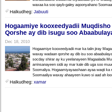
waxaa ka soo qayb-galey aqoonyahano Soomaal
Halkudheg:
Jabuuti
Hogaamiye kooxeedyadii Muqdisho
Qorshe ay dib isugu soo Abaabulay
Dec 18, 2010
Hogaamiye kooxeedyadii mar ka talin jiray Mag
waxay wadaan qorshe ay dib isu soo abaabula
socday shirar ay ku yeelanayeen Magaalada Mu
arrinsanayeen sidii ay mar kale dib uga soo m
Soomaliya. Hogaamiyayaashaan ayaa waqti ka m
Soomaaliya waxay ahaayeen kuwo si aad ah loo
Halkudheg:
xamar