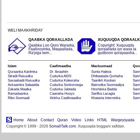
WELI MA AKHRIDAY
QAABKA QORAALLADA
XUQUUQDA QORAAL
Qaabka Loo Qoro Wararka,
Copyright: Xuquuqda
Faallooyinka, Maqaallada,
qoraallada iyo waxa la
Ra'yiga iwm...
gudboon qorayaasha...
Islam
Caafimaadka
Macluumaad
Qor
Quraanka Kariimka
Dr. Ibraahim
Sunta Halista
San
Siiradii Rasuulka
Cudurka AIDS
Dhibaatada Qurbaha
Sann
Saxaabadii Rasuulka
Cudurka Koleeraha
Taariikh Kooban
Sann
Axkaamka Salaadda
Cudurka Sonkorowga
Batroolka Soomaaliya
Sann
Zakada Maalka
Cudurka Jabtada
Heshiiska Badda
Sann
Ramadaanka
Caanaha Hooyo
Sarifka Lacagta
Sann
Ribo Soomaali
Xiriirka Caafimaadka
Khatarta Internetka
Sann
Home
About
Contact
Quran
Video
Links
HTML
Wargeysyada
Copyright © 1999 - 2026
SomaliTalk.com
. Xuquuqda boggani xafidan.