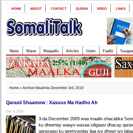
HOME
ABOUT
CONTACT
QURAN
VIDEO
LINKS
News
Warar
Maqaallo
Articles
Islam
Faallo
Suuga
Home
» Archive Maalinta December 3rd, 2010
Qaraxii Shaamow : Xasuus Ma Hadho Ah
Dec 3, 2010
3-da December 2009 waa maalin shacabka Soo
ku dheertay waayo waxaa xiligaasi dhacay qara
qaraxaasi ku geeriyooday ilaa iyo dhowr iyo laba