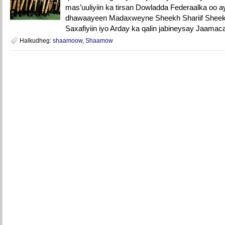
mas’uuliyiin ka tirsan Dowladda Federaalka oo ay
dhawaayeen Madaxweyne Sheekh Shariif Sheekh
Saxafiyiin iyo Arday ka qalin jabineysay Jaamac
Halkudheg:
shaamoow
,
Shaamow