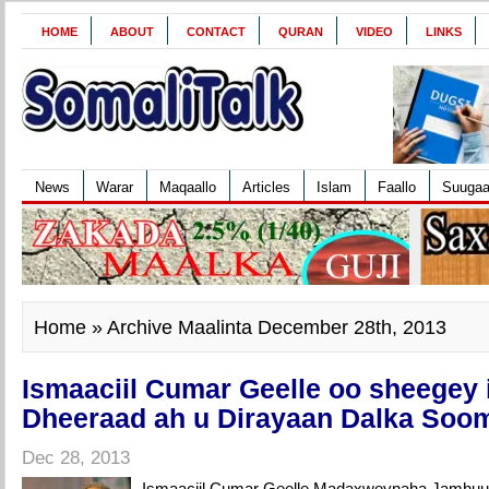
HOME
ABOUT
CONTACT
QURAN
VIDEO
LINKS
News
Warar
Maqaallo
Articles
Islam
Faallo
Suuga
Home
» Archive Maalinta December 28th, 2013
Ismaaciil Cumar Geelle oo sheegey 
Dheeraad ah u Dirayaan Dalka Soom
Dec 28, 2013
Ismaaciil Cumar Geelle Madaxweynaha Jamhuur