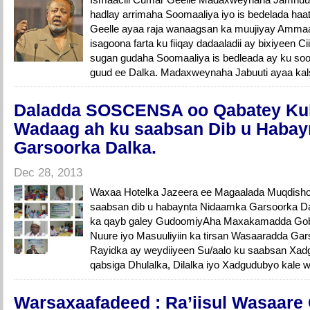
hadlay arrimaha Soomaaliya iyo is bedelada haa
Geelle ayaa raja wanaagsan ka muujiyay Amma
isagoona farta ku fiiqay dadaaladii ay bixiyeen 
sugan gudaha Soomaaliya is bedleada ay ku s
guud ee Dalka. Madaxweynaha Jabuuti ayaa kal
Daladda SOSCENSA oo Qabatey Ku
Wadaag ah ku saabsan Dib u Habay
Garsoorka Dalka.
Dec 28, 2013
Waxaa Hotelka Jazeera ee Magaalada Muqdisho
saabsan dib u habaynta Nidaamka Garsoorka D
ka qayb galey GudoomiyAha Maxakamadda Gobo
Nuure iyo Masuuliyiin ka tirsan Wasaaradda G
Rayidka ay weydiiyeen Su/aalo ku saabsan Xadg
qabsiga Dhulalka, Dilalka iyo Xadgudubyo kale 
Warsaxaafadeed : Ra’iisul Wasaare 