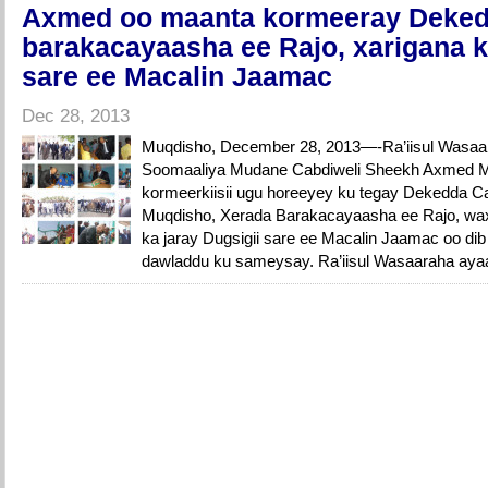
Axmed oo maanta kormeeray Dekedd
barakacayaasha ee Rajo, xarigana k
sare ee Macalin Jaamac
Dec 28, 2013
Muqdisho, December 28, 2013—-Ra’iisul Wasaa
Soomaaliya Mudane Cabdiweli Sheekh Axmed 
kormeerkiisii ugu horeeyey ku tegay Dekedda 
Muqdisho, Xerada Barakacayaasha ee Rajo, wax
ka jaray Dugsigii sare ee Macalin Jaamac oo dib
dawladdu ku sameysay. Ra’iisul Wasaaraha ayaa 