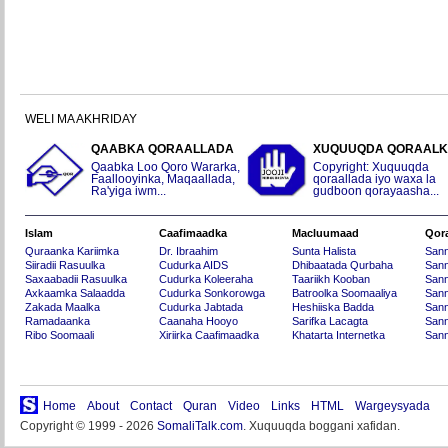
WELI MA AKHRIDAY
QAABKA QORAALLADA
XUQUUQDA QORAAL
Qaabka Loo Qoro Wararka,
Copyright: Xuquuqda
Faallooyinka, Maqaallada,
qoraallada iyo waxa la
Ra'yiga iwm...
gudboon qorayaasha...
Islam
Caafimaadka
Macluumaad
Qor
Quraanka Kariimka
Dr. Ibraahim
Sunta Halista
San
Siiradii Rasuulka
Cudurka AIDS
Dhibaatada Qurbaha
Sann
Saxaabadii Rasuulka
Cudurka Koleeraha
Taariikh Kooban
Sann
Axkaamka Salaadda
Cudurka Sonkorowga
Batroolka Soomaaliya
Sann
Zakada Maalka
Cudurka Jabtada
Heshiiska Badda
Sann
Ramadaanka
Caanaha Hooyo
Sarifka Lacagta
Sann
Ribo Soomaali
Xiriirka Caafimaadka
Khatarta Internetka
Sann
Home
About
Contact
Quran
Video
Links
HTML
Wargeysyada
Copyright © 1999 - 2026
SomaliTalk.com
. Xuquuqda boggani xafidan.