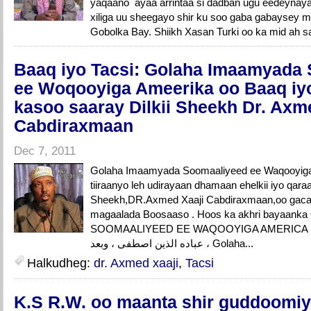
yaqaano ayaa arrintaa si dadban ugu eedeynay
xiliga uu sheegayo shir ku soo gaba gabaysey 
Gobolka Bay. Shiikh Xasan Turki oo ka mid ah sa
Baaq iyo Tacsi: Golaha Imaamyada
ee Woqooyiga Ameerika oo Baaq iyo
kasoo saaray Dilkii Sheekh Dr. Axm
Cabdiraxmaan
Dec 7, 2011
Golaha Imaamyada Soomaaliyeed ee Waqooyiga
tiiraanyo leh udirayaan dhamaan ehelkii iyo qara
Sheekh,DR.Axmed Xaaji Cabdiraxmaan,oo gacan
magaalada Boosaaso . Hoos ka akhri bayaa
SOOMAALIYEED EE WAQOOYIGA AMERICA الحمد لله وكفى وسلام على
عباده الذين اصطفى ، وبعد ، Golaha...
Halkudheg:
dr. Axmed xaaji
,
Tacsi
K.S R.W. oo maanta shir guddoomiy