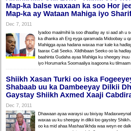
Map-ka balse waxaan ka soo Hor j
Map-ka ay Wataan Mahiga iyo Sharif
Dec 7, 2011
Iyadoo maalmihii la soo dhaafay ay si aad ah 
ka dhanka ah Erg eyga qaramada Midoobay u qa
Mahiigga ayaa hadana waxaa mar kale ka hadla
faarax Cali Seeko. Xildhibaan Seeko oo la hadla
baahinta Gudaha ayaa Mahiiga ku sheegey inu
iyo Horumarka Soomaaliya isagoona ku tilmaama
Shiikh Xasan Turki oo iska Fogeeyey
Shabaab uu ka Dambeeyay Dilkii D
Gaystay Shiikh Axmed Xaaji Cabdi
Dec 7, 2011
Dhawaan ayaa waraysi uu bixiyay Madaxweyn
waxaa uu ku sheegay in dilkii loo gaystey Shii
oo ka mid ahaa Mashaa’iikhda waa weyn ee dalk