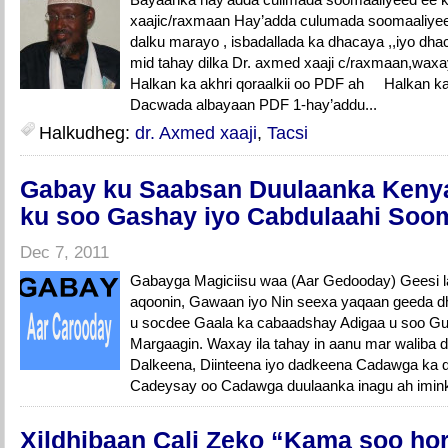
xaajic/raxmaan Hay’adda culumada soomaaliye
dalku marayo , isbadallada ka dhacaya ,,iyo dh
mid tahay dilka Dr. axmed xaaji c/raxmaan,wax
Halkan ka akhri qoraalkii oo PDF ah Halkan ka
Dacwada albayaan PDF 1-hay’addu...
Halkudheg:
dr. Axmed xaaji
,
Tacsi
Gabay ku Saabsan Duulaanka Keny
ku soo Gashay iyo Cabdulaahi Soom
Dec 7, 2011
Gabayga Magiciisu waa (Aar Gedooday) Geesi
aqoonin, Gawaan iyo Nin seexa yaqaan geeda d
u socdee Gaala ka cabaadshay Adigaa u soo Gu
Margaagin. Waxay ila tahay in aanu mar waliba d
Dalkeena, Diinteena iyo dadkeena Cadawga ka d
Cadeysay oo Cadawga duulaanka inagu ah iminka 
Xildhibaan Cali Zeko “Kama soo ho