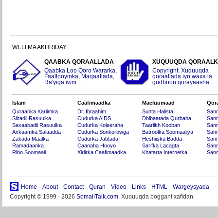
WELI MA AKHRIDAY
QAABKA QORAALLADA
XUQUUQDA QORAAL
Qaabka Loo Qoro Wararka,
Copyright: Xuquuqda
Faallooyinka, Maqaallada,
qoraallada iyo waxa la
Ra'yiga iwm...
gudboon qorayaasha...
Islam
Caafimaadka
Macluumaad
Qor
Quraanka Kariimka
Dr. Ibraahim
Sunta Halista
San
Siiradii Rasuulka
Cudurka AIDS
Dhibaatada Qurbaha
Sann
Saxaabadii Rasuulka
Cudurka Koleeraha
Taariikh Kooban
Sann
Axkaamka Salaadda
Cudurka Sonkorowga
Batroolka Soomaaliya
Sann
Zakada Maalka
Cudurka Jabtada
Heshiiska Badda
Sann
Ramadaanka
Caanaha Hooyo
Sarifka Lacagta
Sann
Ribo Soomaali
Xiriirka Caafimaadka
Khatarta Internetka
Sann
Home
About
Contact
Quran
Video
Links
HTML
Wargeysyada
Copyright © 1999 - 2026
SomaliTalk.com
. Xuquuqda boggani xafidan.