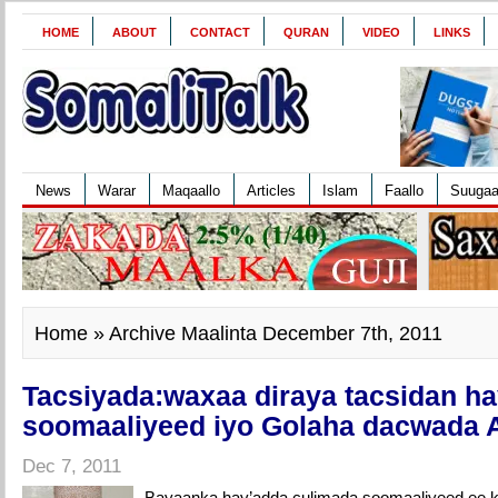
HOME
ABOUT
CONTACT
QURAN
VIDEO
LINKS
News
Warar
Maqaallo
Articles
Islam
Faallo
Suuga
Home
» Archive Maalinta December 7th, 2011
Tacsiyada:waxaa diraya tacsidan h
soomaaliyeed iyo Golaha dacwada 
Dec 7, 2011
Bayaanka hay’adda culimada soomaaliyeed ee ku