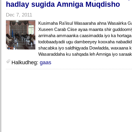
hadlay sugida Amniga Muqdisho
Dec 7, 2011
Kusimaha Ra’iisul Wasaaraha ahna Wasaiirka 
Xuseen Carab Ciise ayaa maanta shir guddoomi
arrimaha ammaanka caasimadda iyo ka hortaga 
todobaadyadii ugu dambeeyey kooxaha nabadii
shacabka iyo saldhigyada Dowladda, waxaana k
Wasaraddaha ku sahqada leh Amniga iyo saraaki
Halkudheg:
gaas