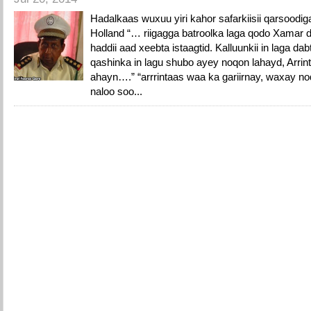
Hadalkaas wuxuu yiri kahor safarkiisii qarsoodi
Holland “… riigagga batroolka laga qodo Xamar 
haddii aad xeebta istaagtid. Kalluunkii in laga d
qashinka in lagu shubo ayey noqon lahayd, Arrin
ahayn….” “arrrintaas waa ka gariirnay, waxay no
naloo soo...