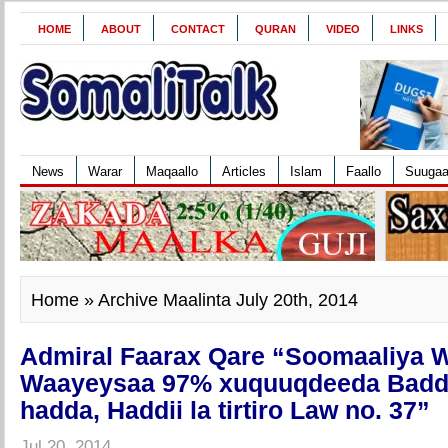
HOME
ABOUT
CONTACT
QURAN
VIDEO
LINKS
News
Warar
Maqaallo
Articles
Islam
Faallo
Suuga
Home
» Archive Maalinta July 20th, 2014
Admiral Faarax Qare “Soomaaliya 
Waayeysaa 97% xuquuqdeeda Badda
hadda, Haddii la tirtiro Law no. 37”
Jul 20, 2014