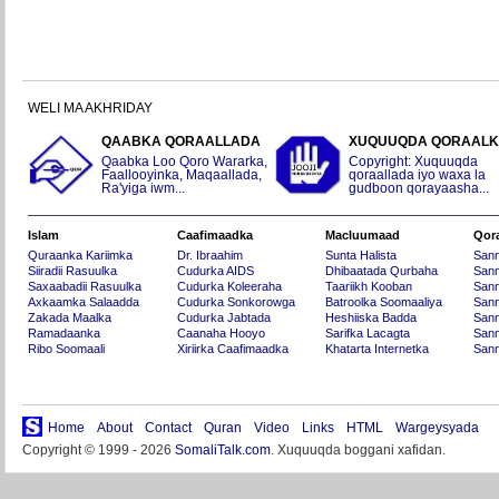
WELI MA AKHRIDAY
QAABKA QORAALLADA
XUQUUQDA QORAAL
Qaabka Loo Qoro Wararka,
Copyright: Xuquuqda
Faallooyinka, Maqaallada,
qoraallada iyo waxa la
Ra'yiga iwm...
gudboon qorayaasha...
Islam
Caafimaadka
Macluumaad
Qor
Quraanka Kariimka
Dr. Ibraahim
Sunta Halista
San
Siiradii Rasuulka
Cudurka AIDS
Dhibaatada Qurbaha
Sann
Saxaabadii Rasuulka
Cudurka Koleeraha
Taariikh Kooban
Sann
Axkaamka Salaadda
Cudurka Sonkorowga
Batroolka Soomaaliya
Sann
Zakada Maalka
Cudurka Jabtada
Heshiiska Badda
Sann
Ramadaanka
Caanaha Hooyo
Sarifka Lacagta
Sann
Ribo Soomaali
Xiriirka Caafimaadka
Khatarta Internetka
Sann
Home
About
Contact
Quran
Video
Links
HTML
Wargeysyada
Copyright © 1999 - 2026
SomaliTalk.com
. Xuquuqda boggani xafidan.