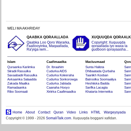
WELI MA AKHRIDAY
QAABKA QORAALLADA
XUQUUQDA QORAAL
Qaabka Loo Qoro Wararka,
Copyright: Xuquuqda
Faallooyinka, Maqaallada,
qoraallada iyo waxa la
Ra'yiga iwm...
gudboon qorayaasha...
Islam
Caafimaadka
Macluumaad
Qor
Quraanka Kariimka
Dr. Ibraahim
Sunta Halista
San
Siiradii Rasuulka
Cudurka AIDS
Dhibaatada Qurbaha
Sann
Saxaabadii Rasuulka
Cudurka Koleeraha
Taariikh Kooban
Sann
Axkaamka Salaadda
Cudurka Sonkorowga
Batroolka Soomaaliya
Sann
Zakada Maalka
Cudurka Jabtada
Heshiiska Badda
Sann
Ramadaanka
Caanaha Hooyo
Sarifka Lacagta
Sann
Ribo Soomaali
Xiriirka Caafimaadka
Khatarta Internetka
Sann
Home
About
Contact
Quran
Video
Links
HTML
Wargeysyada
Copyright © 1999 - 2026
SomaliTalk.com
. Xuquuqda boggani xafidan.