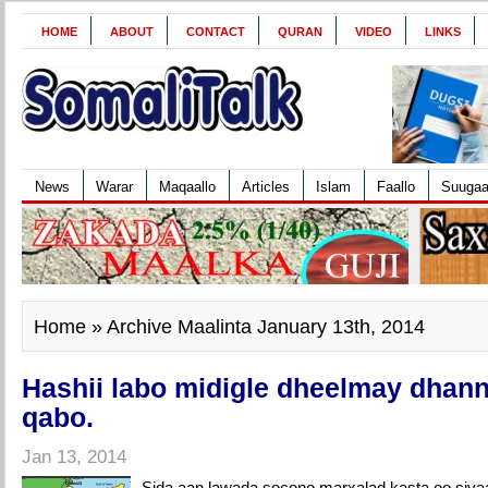
HOME
ABOUT
CONTACT
QURAN
VIDEO
LINKS
News
Warar
Maqaallo
Articles
Islam
Faallo
Suuga
Home
» Archive Maalinta January 13th, 2014
Hashii labo midigle dheelmay dhan
qabo.
Jan 13, 2014
Sida aan lawada socono marxalad kasta oo siy