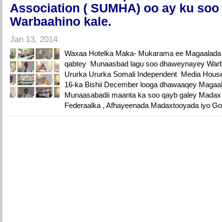
Association ( SUMHA) oo ay ku soo 
Warbaahino kale.
Jan 13, 2014
Waxaa Hotelka Maka- Mukarama ee Magaalada 
qabtey Munaasbad lagu soo dhaweynayey Warbaa
Ururka Ururka Somali Independent Media Hous
16-ka Bishii December looga dhawaaqey Magaa
Munaasabadii maanta ka soo qayb galey Madax 
Federaalka , Afhayeenada Madaxtooyada iyo Gob