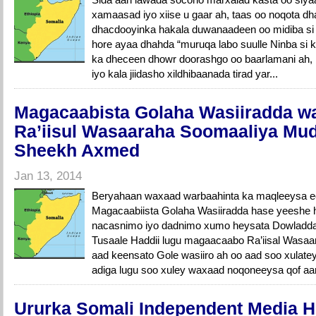
xamaasad iyo xiise u gaar ah, taas oo noqota d
dhacdooyinka hakala duwanaadeen oo midiba s
hore ayaa dhahda “muruqa labo suulle Ninba si k
ka dheceen dhowr doorashgo oo baarlamani ah, is
iyo kala jiidasho xildhibaanada tirad yar...
Magacaabista Golaha Wasiiradda wa
Ra’iisul Wasaaraha Soomaaliya Mu
Sheekh Axmed
Jan 13, 2014
Beryahaan waxaad warbaahinta ka maqleeysa ee
Magacaabiista Golaha Wasiiradda hase yeeshe ha
nacasnimo iyo dadnimo xumo heysata Dowladda
Tusaale Haddii lugu magaacaabo Ra’iisal Wasaa
aad keensato Gole wasiiro ah oo aad soo xulatey
adiga lugu soo xuley waxaad noqoneeysa qof aa
Ururka Somali Independent Media 