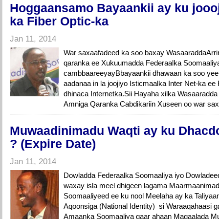
Hoggaansamo Bayaankii ay ku joooji
ka Fiber Optic-ka
Jan 11, 2014
War saxaafadeed ka soo baxay WasaaraddaArr
qaranka ee Xukuumadda Federaalka Soomaaliya
cambbaareeyayBbayaankii dhawaan ka soo yee
aadanaa in la joojiyo Isticmaalka Inter Net-ka ee
dhinaca Internetka.Sii Hayaha xilka Wasaaradd
Amniga Qaranka Cabdikariin Xuseen oo war sax
Muwaadinimadu Waqti ay ku Dhacd
? (Expire Date)
Jan 11, 2014
Dowladda Federaalka Soomaaliya iyo Dowlade
waxay isla meel dhigeen lagama Maarmaanimad
Soomaaliyeed ee ku nool Meelaha ay ka Taliya
Aqoonsiga (National Identity) si Waraaqahaasi 
Amaanka Soomaaliya gaar ahaan Magaalada Muq