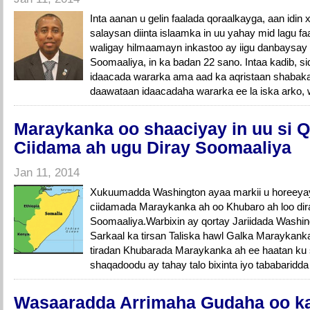
Inta aanan u gelin faalada qoraalkayga, aan idi
salaysan diinta islaamka in uu yahay mid lagu 
waligay hilmaamayn inkastoo ay iigu danbaysa
Soomaaliya, in ka badan 22 sano. Intaa kadib, 
idaacada wararka ama aad ka aqristaan shabak
daawataan idaacadaha wararka ee la iska arko, 
Maraykanka oo shaaciyay in uu si Q
Ciidama ah ugu Diray Soomaaliya
Jan 11, 2014
Xukuumadda Washington ayaa markii u horeeyay
ciidamada Maraykanka ah oo Khubaro ah loo di
Soomaaliya.Warbixin ay qortay Jariidada Washin
Sarkaal ka tirsan Taliska hawl Galka Maraykank
tiradan Khubarada Maraykanka ah ee haatan ku
shaqadoodu ay tahay talo bixinta iyo tababaridd
Wasaaradda Arrimaha Gudaha oo ka 