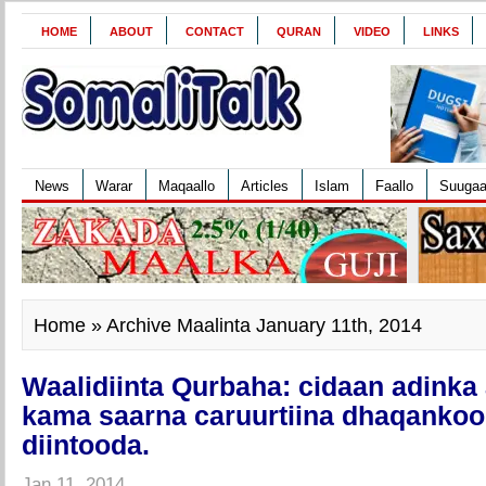
HOME
ABOUT
CONTACT
QURAN
VIDEO
LINKS
News
Warar
Maqaallo
Articles
Islam
Faallo
Suuga
Home
» Archive Maalinta January 11th, 2014
Waalidiinta Qurbaha: cidaan adinka 
kama saarna caruurtiina dhaqankoo
diintooda.
Jan 11, 2014