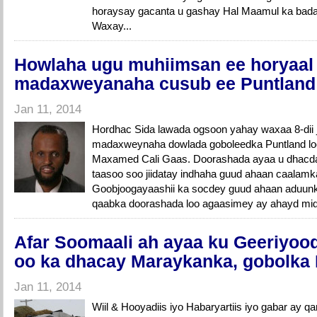
horaysay gacanta u gashay Hal Maamul ka bad
Waxay...
Howlaha ugu muhiimsan ee horyaal
madaxweyanaha cusub ee Puntland
Jan 11, 2014
Hordhac Sida lawada ogsoon yahay waxaa 8-dii
madaxweynaha dowlada goboleedka Puntland loo 
Maxamed Cali Gaas. Doorashada ayaa u dhacday
taasoo soo jiidatay indhaha guud ahaan caalamk
Goobjoogayaashii ka socdey guud ahaan aduunk
qaabka doorashada loo agaasimey ay ahayd mid 
Afar Soomaali ah ayaa ku Geeriyood
oo ka dhacay Maraykanka, gobolka
Jan 11, 2014
Wiil & Hooyadiis iyo Habaryartiis iyo gabar ay