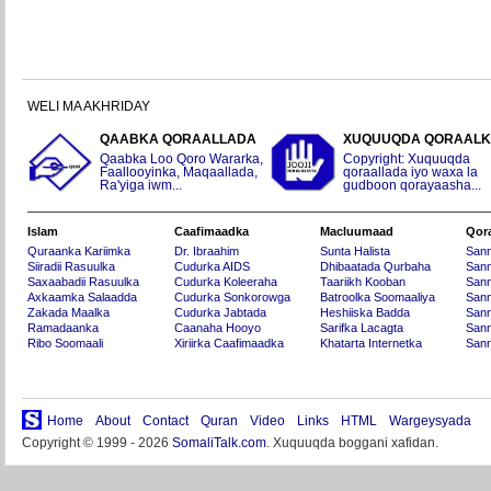
WELI MA AKHRIDAY
QAABKA QORAALLADA
XUQUUQDA QORAAL
Qaabka Loo Qoro Wararka,
Copyright: Xuquuqda
Faallooyinka, Maqaallada,
qoraallada iyo waxa la
Ra'yiga iwm...
gudboon qorayaasha...
Islam
Caafimaadka
Macluumaad
Qor
Quraanka Kariimka
Dr. Ibraahim
Sunta Halista
San
Siiradii Rasuulka
Cudurka AIDS
Dhibaatada Qurbaha
Sann
Saxaabadii Rasuulka
Cudurka Koleeraha
Taariikh Kooban
Sann
Axkaamka Salaadda
Cudurka Sonkorowga
Batroolka Soomaaliya
Sann
Zakada Maalka
Cudurka Jabtada
Heshiiska Badda
Sann
Ramadaanka
Caanaha Hooyo
Sarifka Lacagta
Sann
Ribo Soomaali
Xiriirka Caafimaadka
Khatarta Internetka
Sann
Home
About
Contact
Quran
Video
Links
HTML
Wargeysyada
Copyright © 1999 - 2026
SomaliTalk.com
. Xuquuqda boggani xafidan.