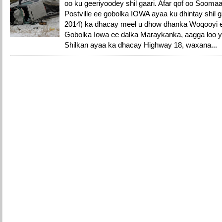
oo ku geeriyoodey shil gaari. Afar qof oo Soom
Postville ee gobolka IOWA ayaa ku dhintay shil g
2014) ka dhacay meel u dhow dhanka Woqooyi 
Gobolka Iowa ee dalka Maraykanka, aagga loo y
Shilkan ayaa ka dhacay Highway 18, waxana...