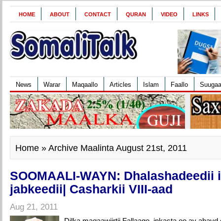
HOME
ABOUT
CONTACT
QURAN
VIDEO
LINKS
News
Warar
Maqaallo
Articles
Islam
Faallo
Suuga
Home
» Archive Maalinta August 21st, 2011
SOOMAALI-WAYN: Dhalashadeedii i
jabkeedii| Casharkii VIII-aad
Aug 21, 2011
Dilka maqaawiirtii Fallaago, inkasta oo ay ahay