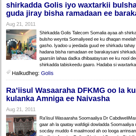
shirkadda Golis iyo waxtarkii bulsha
guda jiray bisha ramadaan ee bara
Aug 21, 2011
Shirkadda Golis Talecom Somalia ayaa ah shirka
bulsho weynta Somaliyeed ee ku dhaqan meelah
gasho. Iyadoo u jeedada guud ee shirkadu tahay
hadana bisha ramadaan ee barakaysani shirkadu 
gaarsiin lahaa dadka dhibaataysan ee ku nool 
shirkadda tabiskeedu gaaro. Hadaba si waxtarka
Halkudheg:
Golis
Ra’iisul Wasaaraha DFKMG oo la ku
kulanka Amniga ee Naivasha
Aug 21, 2011
Ra’iisul Wasaaraha Soomaaliya Dr CabdiweliMa
gaar ah la qaatay wafdigii dowladda Soomaaliya 
socday muddo 4 maalmood ah oo looga arrins