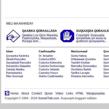
WELI MA AKHRIDAY
QAABKA QORAALLADA
XUQUUQDA QORAAL
Qaabka Loo Qoro Wararka,
Copyright: Xuquuqda
Faallooyinka, Maqaallada,
qoraallada iyo waxa la
Ra'yiga iwm...
gudboon qorayaasha...
Islam
Caafimaadka
Macluumaad
Qor
Quraanka Kariimka
Dr. Ibraahim
Sunta Halista
San
Siiradii Rasuulka
Cudurka AIDS
Dhibaatada Qurbaha
Sann
Saxaabadii Rasuulka
Cudurka Koleeraha
Taariikh Kooban
Sann
Axkaamka Salaadda
Cudurka Sonkorowga
Batroolka Soomaaliya
Sann
Zakada Maalka
Cudurka Jabtada
Heshiiska Badda
Sann
Ramadaanka
Caanaha Hooyo
Sarifka Lacagta
Sann
Ribo Soomaali
Xiriirka Caafimaadka
Khatarta Internetka
Sann
Home
About
Contact
Quran
Video
Links
HTML
Wargeysyada
Copyright © 1999 - 2026
SomaliTalk.com
. Xuquuqda boggani xafidan.