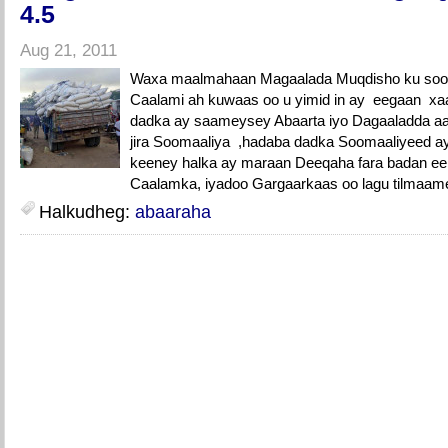
4.5
Aug 21, 2011
Waxa maalmahaan Magaalada Muqdisho ku soo 
Caalami ah kuwaas oo u yimid in ay eegaan xaa
dadka ay saameysey Abaarta iyo Dagaaladda a
jira Soomaaliya ,hadaba dadka Soomaaliyeed ay
keeney halka ay maraan Deeqaha fara badan e
Caalamka, iyadoo Gargaarkaas oo lagu tilmaamey
Halkudheg:
abaaraha