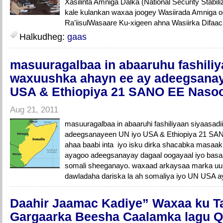
Xasilinta Amniga Dalka (National Security Stabil
kale kulankan waxaa joogey Wasiirada Amniga 
Ra’iisulWasaare Ku-xigeen ahna Wasiirka Difaaca
Halkudheg:
gaas
masuuragalbaa in abaaruhu fashiliy
waxuushka ahayn ee ay adeegsana
USA & Ethiopiya 21 SANO EE Naso
Aug 21, 2011
masuuragalbaa in abaaruhi fashiliyaan siyaasad
adeegsanayeen UN iyo USA & Ethiopiya 21 SA
ahaa baabi inta iyo isku dirka shacabka masaak
ayagoo adeegsanayay dagaal oogayaal iyo basaa
somali sheeganayo. waxaad arkaysaa marka uu
dawladaha dariska la ah somaliya iyo UN USA a
Daahir Jaamac Kadiye” Waxaa ku Tal
Gargaarka Beesha Caalamka lagu 