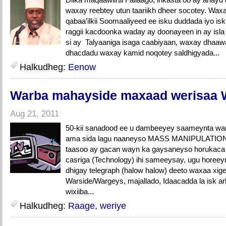
waxay reebtey utun taariikh dheer socotey. Wax
qabaa’ilkii Soomaaliyeed ee isku duddada iyo i
raggii kacdoonka waday ay doonayeen in ay isla
si ay Talyaaniga isaga caabiyaan, waxay dhaawa
dhacdadu waxay kamid noqotey saldhigyada...
Halkudheg:
Eenow
Warba mahayside maxaad werisaa
Aug 21, 2011
50-kii sanadood ee u dambeeyey saameynta w
ama sida lagu naaneyso MASS MANIPULATION w
taasoo ay gacan wayn ka gaysaneyso horukaca 
casriga (Technology) ihi sameeysay, ugu horeey
dhigay telegraph (halow halow) deeto waxaa xig
Warside/Wargeys, majallado, Idaacadda la isk ar
wixiiba...
Halkudheg:
Raage
,
weriye