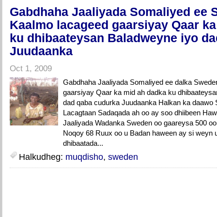
Gabdhaha Jaaliyada Somaliyed ee 
Kaalmo lacageed gaarsiyay Qaar ka
ku dhibaateysan Baladweyne iyo da
Juudaanka
Oct 1, 2009
Gabdhaha Jaaliyada Somaliyed ee dalka Swede
gaarsiyay Qaar ka mid ah dadka ku dhibaateys
dad qaba cudurka Juudaanka Halkan ka daawo 
Lacagtaan Sadaqada ah oo ay soo dhiibeen Ha
Jaaliyada Wadanka Sweden oo gaareysa 500 oo
Noqoy 68 Ruux oo u Badan haween ay si weyn
dhibaatada...
Halkudheg:
muqdisho
,
sweden