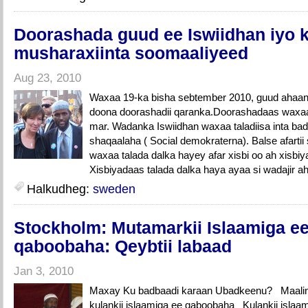
Doorashada guud ee Iswiidhan iyo k
musharaxiinta soomaaliyeed
Aug 23, 2010
Waxaa 19-ka bisha sebtember 2010, guud ahaan 
doona doorashadii qaranka.Doorashadaas waxaa l
mar. Wadanka Iswiidhan waxaa taladiisa inta bad
shaqaalaha ( Social demokraterna). Balse afart
waxaa talada dalka hayey afar xisbi oo ah xisbi
Xisbiyadaas talada dalka haya ayaa si wadajir ah
Halkudheg:
sweden
Stockholm: Mutamarkii Islaamiga e
qaboobaha: Qeybtii labaad
Jan 3, 2010
Maxay Ku badbaadi karaan Ubadkeenu? Maalint
kulankii islaamiga ee qaboobaha Kulankii islaa