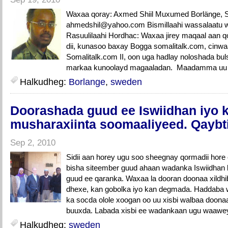
Waxaa qoray: Axmed Shiil Muxumed Borlänge,
ahmedshil@yahoo.com Bismillaahi wassalaatu
Rasuulilaahi Hordhac: Waxaa jirey maqaal aan qo
dii, kunasoo baxay Bogga somalitalk.com, cinwa
Somalitalk.com II, oon uga hadlay noloshada bu
markaa kunoolayd magaaladan. Maadamma uu is
Halkudheg:
Borlange
,
sweden
Doorashada guud ee Iswiidhan iyo k
musharaxiinta soomaaliyeed. Qaybti
Sep 2, 2010
Sidii aan horey ugu soo sheegnay qormadii hor
bisha siteember guud ahaan wadanka Iswiidhan 
guud ee qaranka. Waxaa la dooran doonaa xild
dhexe, kan gobolka iyo kan degmada. Haddaba
ka socda olole xoogan oo uu xisbi walbaa doona
buuxda. Labada xisbi ee wadankaan ugu waawey
Halkudheg:
sweden