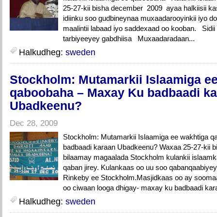
25-27-kii bisha december 2009 ayaa halkiisii k
idiinku soo gudbineynaa muxaadarooyinkii iyo do
maalintii labaad iyo saddexaad oo kooban. Sidii
tarbiyeeyey gabdhiisa Muxaadaradaan...
Halkudheg:
sweden
Stockholm: Mutamarkii Islaamiga e
qaboobaha – Maxay Ku badbaadi ka
Ubadkeenu?
Dec 28, 2009
Stockholm: Mutamarkii Islaamiga ee wakhtiga 
badbaadi karaan Ubadkeenu? Waxaa 25-27-kii b
bilaamay magaalada Stockholm kulankii islaamk
qaban jirey. Kulankaas oo uu soo qabanqaabiyey
Rinkeby ee Stockholm.Masjidkaas oo ay soom
oo ciwaan looga dhigay- maxay ku badbaadi ka
Halkudheg:
sweden