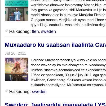
warbixinaya dhaawac loo gaystay Masaajidka, m
inay gacan ka gaystaan, sidii Markasku usii jiri 
markii shanaad ee la burburiyo Masjidka Flen 
Gurigaan maanta Masjidka ah ayaa markii hore ah
qayrkii lagu caabudo, waa arrin muslimiinta deg
Halkudheg:
flen
,
sweden
Muxaadaro ku saabsan ilaalinta Ca
Jul 26, 2011
Hordhac Muxaadaradaan iyo kuwo kale oo badan 
doono waxaa ay ka mid ahaayeen muxaadarooyinki
ururada islaamka soomaaliyeed ee skandaneefi
19àad ee sanadkaan, 30 jun-3 july 2011 lagu qa
Iswiidhan, Gothenberg. Shirkaas waxaa kasoo q
culimada soomaliyeed. Mu`tamarka oo ciwaankii
Halkudheg:
sweden
Sweden: Jaaliyadda magaalada LYS