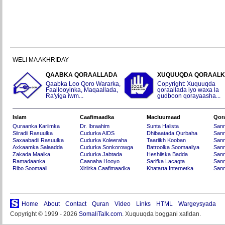
WELI MA AKHRIDAY
QAABKA QORAALLADA
XUQUUQDA QORAAL
Qaabka Loo Qoro Wararka,
Copyright: Xuquuqda
Faallooyinka, Maqaallada,
qoraallada iyo waxa la
Ra'yiga iwm...
gudboon qorayaasha...
Islam
Caafimaadka
Macluumaad
Qor
Quraanka Kariimka
Dr. Ibraahim
Sunta Halista
San
Siiradii Rasuulka
Cudurka AIDS
Dhibaatada Qurbaha
Sann
Saxaabadii Rasuulka
Cudurka Koleeraha
Taariikh Kooban
Sann
Axkaamka Salaadda
Cudurka Sonkorowga
Batroolka Soomaaliya
Sann
Zakada Maalka
Cudurka Jabtada
Heshiiska Badda
Sann
Ramadaanka
Caanaha Hooyo
Sarifka Lacagta
Sann
Ribo Soomaali
Xiriirka Caafimaadka
Khatarta Internetka
Sann
Home
About
Contact
Quran
Video
Links
HTML
Wargeysyada
Copyright © 1999 - 2026
SomaliTalk.com
. Xuquuqda boggani xafidan.