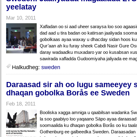
yeelatay
Mar 10, 2011
Xafladan oo si aad uheer saraysa loo soo agaa
dad aad u tira badan oo katirsan jaaliyada soom
gobolkaas ayaa waxay u dhacday sidan hoos k
Qur’aan ah ku furay sheek Cabdi Nasir Gure Os
daray wadaadku muxadaro yar oo kusabsan xus
sawirada xafladda Gudoomiyaha jaliyada ee mag
Halkudheg:
sweden
Daraasad sir ah oo lugu sameeyey 
dhaqan gobolka Borås ee Sweden
Feb 18, 2011
Booliska xagga amniga u qaabilsan wadanka 
la soo gaabiyo loo yaqaano Säpo ayaa daraasad
soomaalida ku dhaqan gobolka Borås oo ku taa
Gothenburg ee galbeedka Sweden. Daraasadan s