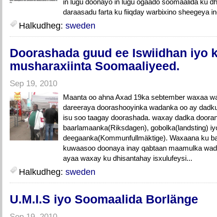
in lugu doonayo in lugu ogaado soomaalida ku d
daraasadu farta ku fiiqday warbixino sheegeya ine
Halkudheg:
sweden
Doorashada guud ee Iswiidhan iyo k
musharaxiinta Soomaaliyeed.
Sep 19, 2010
Maanta oo ahna Axad 19ka sebtember waxaa w
dareeraya doorashooyinka wadanka oo ay dadku
isu soo taagay doorashada. waxay dadka doora
baarlamaanka(Riksdagen), gobolka(landsting) iy
deegaanka(Kommunfullmäktige). Waxaana ku ba
kuwaasoo doonaya inay qabtaan maamulka wad
ayaa waxay ku dhisantahay isxulufeysi...
Halkudheg:
sweden
U.M.I.S iyo Soomaalida Borlänge
Sep 19, 2010