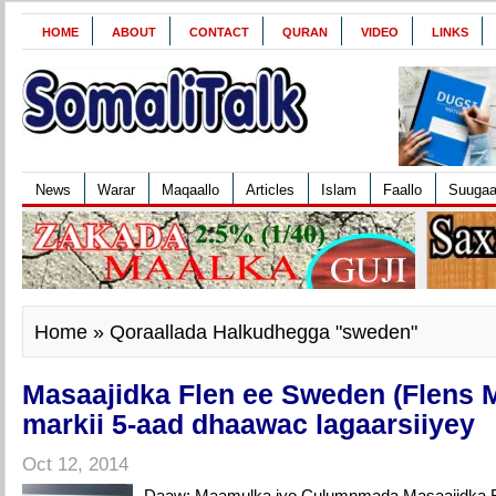
HOME
ABOUT
CONTACT
QURAN
VIDEO
LINKS
News
Warar
Maqaallo
Articles
Islam
Faallo
Suuga
Home
» Qoraallada Halkudhegga "sweden"
Masaajidka Flen ee Sweden (Flens 
markii 5-aad dhaawac lagaarsiiyey
Oct 12, 2014
Daaw: Maamulka iyo Culumnmada Masaajidka F