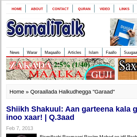
HOME
ABOUT
CONTACT
QURAN
VIDEO
LINKS
News
Warar
Maqaallo
Articles
Islam
Faallo
Suuga
Home
» Qoraallada Halkudhegga "Garaad"
Shiikh Shakuul: Aan garteena kala 
inoo xaar! | Q.3aad
Feb 7, 2013
Bismillaahi Raxmaani Raxiim Mahad oo idil Illaa