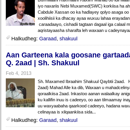
iyo naxariis Nebi Muxamed(SWC) korkiisa ha a
Cabdule Xassan oo ka hadlayey qolyo asaga oo 
xoolihiisii ka dhacay ayaa wuxuu lahaa erayadan:
caraadaayo, cishadii tagtaan dagaal iga calaa
aqristayaasha sharafta leh waxaan u cadeynaya
Halkudheg:
Garaad
,
shakuul
Aan Garteena kala goosane gartaa
Q. 2aad | Sh. Shakuul
Feb 4, 2013
Sh. Maxamed Ibraahim Shakuul Qaybtii 2aad. Ho
2aad) Mahad Alle ka dib, Waxaan u mahadceliny
qoraalkiisa 2aad. Inkastoo aanan walaalkay anig
ku kallifin inuu is cadeeyo, oo aan tilmaamay inay
uu waxyaabaha qaarkood cadeeyo, hadana waxa
celinayaa is xilqaankiisa sida...
Halkudheg:
Garaad
,
shakuul