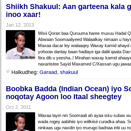
Shiikh Shakuul: Aan garteena kala 
inoo xaar!
Jan 12, 2013
Wixii Qoran baa Quruuma haree muxuu Hadal Qi
Abwaan Soomaaliyeed Walaalkay nimaan u haysta
Maxaa dacar ley walaaqey Waxay kamid ahayd 
yohoow dantay baan hadlaye iga daliil qaata D
fiira dib u yeesha..! Mirahan waxay kamid ahaa
naxariistee Sayid Maxamed C/Xassan ugu jawa
Halkudheg:
Garaad
,
shakuul
Boobka Badda (Indian Ocean) iyo S
noqotay Agoon loo Itaal sheegtey
Oct 2, 2011
Waxaa layiri nin Soomaali ah ayaa isku subax w
wada rogey aabihiis iyo wiilkiisii curadka ahaa.
ninkaas ugu naxdin iyo murugo badnaa intii uu n