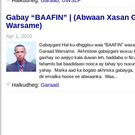
Halkudheg:
Garaad
,
UWSLF
Gabay “BAAFIN” | (Abwaan Xasan 
Warsame)
Apr 1, 2010
Gabaygani Hal-ku-dhiggiisu waa “BAAFIN” waxa
Garaad Warsame. Akhristow gabaygani wuxuu k
gashay oo wejiyo kala duwan leh, haddaba si fii
fahamto bal baadidaasi nooca ay tahay iyo nux
yahay. Marka aad ka bogato akhriska gabayga, 
dir emailka hoose ee abwaanka. Waa...
Halkudheg:
Garaad