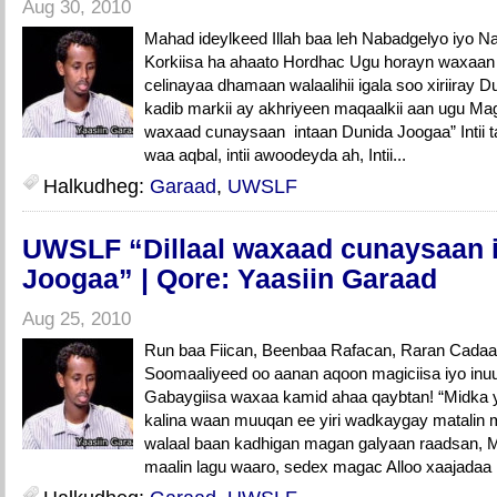
Aug 30, 2010
Mahad ideylkeed Illah baa leh Nabadgelyo iyo 
Korkiisa ha ahaato Hordhac Ugu horayn waxaan
celinayaa dhamaan walaalihii igala soo xiriiray
kadib markii ay akhriyeen maqaalkii aan ugu Ma
waxaad cunaysaan intaan Dunida Joogaa” Intii talo 
waa aqbal, intii awoodeyda ah, Intii...
Halkudheg:
Garaad
,
UWSLF
UWSLF “Dillaal waxaad cunaysaan 
Joogaa” | Qore: Yaasiin Garaad
Aug 25, 2010
Run baa Fiican, Beenbaa Rafacan, Raran Cadaa
Soomaaliyeed oo aanan aqoon magiciisa iyo inu
Gabaygiisa waxaa kamid ahaa qaybtan! “Midka y
kalina waan muuqan ee yiri wadkaygay matalin
walaal baan kadhigan magan galyaan raadsan, M
maalin lagu waaro, sedex magac Alloo xaajadaa 