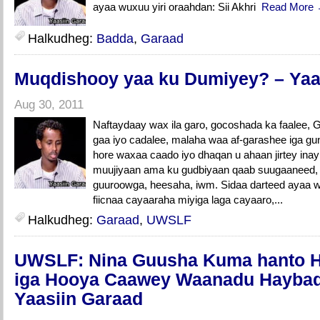
ayaa wuxuu yiri oraahdan: Sii Akhri
Read More
Halkudheg:
Badda
,
Garaad
Muqdishooy yaa ku Dumiyey? – Yaa
Aug 30, 2011
Naftaydaay wax ila garo, gocoshada ka faalee, 
gaa iyo cadalee, malaha waa af-garashee iga gu
hore waxaa caado iyo dhaqan u ahaan jirtey ina
muujiyaan ama ku gudbiyaan qaab suugaaneed, 
guuroowga, heesaha, iwm. Sidaa darteed ayaa wa
fiicnaa cayaaraha miyiga laga cayaaro,...
Halkudheg:
Garaad
,
UWSLF
UWSLF: Nina Guusha Kuma hanto Hi
iga Hooya Caawey Waanadu Haybad 
Yaasiin Garaad