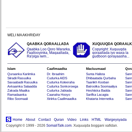
WELI MA AKHRIDAY
QAABKA QORAALLADA
XUQUUQDA QORAAL
Qaabka Loo Qoro Wararka,
Copyright: Xuquuqda
Faallooyinka, Maqaallada,
qoraallada iyo waxa la
Ra'yiga iwm...
gudboon qorayaasha...
Islam
Caafimaadka
Macluumaad
Qor
Quraanka Kariimka
Dr. Ibraahim
Sunta Halista
San
Siiradii Rasuulka
Cudurka AIDS
Dhibaatada Qurbaha
Sann
Saxaabadii Rasuulka
Cudurka Koleeraha
Taariikh Kooban
Sann
Axkaamka Salaadda
Cudurka Sonkorowga
Batroolka Soomaaliya
Sann
Zakada Maalka
Cudurka Jabtada
Heshiiska Badda
Sann
Ramadaanka
Caanaha Hooyo
Sarifka Lacagta
Sann
Ribo Soomaali
Xiriirka Caafimaadka
Khatarta Internetka
Sann
Home
About
Contact
Quran
Video
Links
HTML
Wargeysyada
Copyright © 1999 - 2026
SomaliTalk.com
. Xuquuqda boggani xafidan.