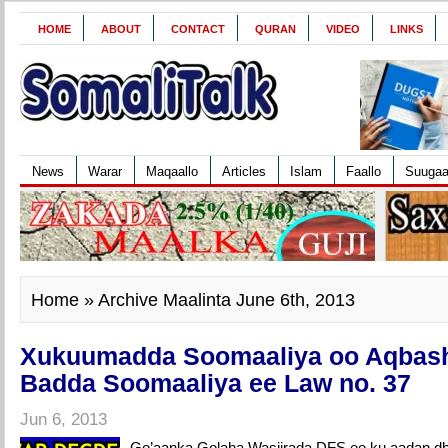
HOME
ABOUT
CONTACT
QURAN
VIDEO
LINKS
News
Warar
Maqaallo
Articles
Islam
Faallo
Suuga
Home
» Archive Maalinta June 6th, 2013
Xukuumadda Soomaaliya oo Aqbash
Badda Soomaaliya ee Law no. 37
Jun 6, 2013
Go’aanka Golaha Wasiirada DFS ee ku aadan d