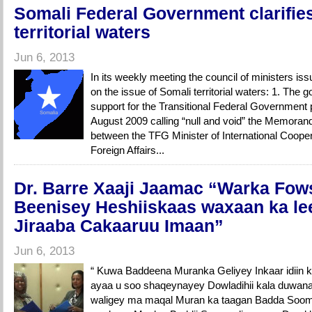
Somali Federal Government clarifies
territorial waters
Jun 6, 2013
In its weekly meeting the council of ministers is
on the issue of Somali territorial waters: 1. The g
support for the Transitional Federal Government p
August 2009 calling “null and void” the Memor
between the TFG Minister of International Coope
Foreign Affairs...
Dr. Barre Xaaji Jaamac “Warka Fow
Beenisey Heshiiskaas waxaan ka l
Jiraaba Cakaaruu Imaan”
Jun 6, 2013
“ Kuwa Baddeena Muranka Geliyey Inkaar idiin
ayaa u soo shaqeynayey Dowladihii kala duwan
waligey ma maqal Muran ka taagan Badda Soom