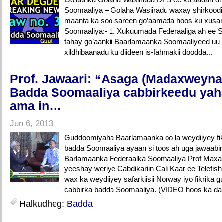
Soomaaliya – Golaha Wasiiradu waxay shirkoodi
maanta ka soo sareen go’aamada hoos ku xusan e
Soomaaliya:- 1. Xukuumada Federaaliga ah ee 
tahay go’aankii Baarlamaanka Soomaaliyeed uu 
xildhibaanadu ku diideen is-fahmakii doodda...
Prof. Jawaari: “Asaga (Madaxweynah
Badda Soomaaliya cabbirkeedu yah
ama in…
Jun 6, 2013
Guddoomiyaha Baarlamaanka oo la weydiiyey fik
badda Soomaaliya ayaan si toos ah uga jawaab
Barlamaanka Federaalka Soomaaliya Prof Maxa
yeeshay weriye Cabdikariin Cali Kaar ee Telefi
wax ka weydiiyey safarkiisii Norway iyo fikrika
cabbirka badda Soomaaliya. (VIDEO hoos ka d
Halkudheg:
Badda