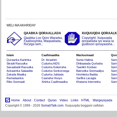
WELI MA AKHRIDAY
QAABKA QORAALLADA
XUQUUQDA QORAAL
Qaabka Loo Qoro Wararka,
Copyright: Xuquuqda
Faallooyinka, Maqaallada,
qoraallada iyo waxa la
Ra'yiga iwm...
gudboon qorayaasha...
Islam
Caafimaadka
Macluumaad
Qor
Quraanka Kariimka
Dr. Ibraahim
Sunta Halista
San
Siiradii Rasuulka
Cudurka AIDS
Dhibaatada Qurbaha
Sann
Saxaabadii Rasuulka
Cudurka Koleeraha
Taariikh Kooban
Sann
Axkaamka Salaadda
Cudurka Sonkorowga
Batroolka Soomaaliya
Sann
Zakada Maalka
Cudurka Jabtada
Heshiiska Badda
Sann
Ramadaanka
Caanaha Hooyo
Sarifka Lacagta
Sann
Ribo Soomaali
Xiriirka Caafimaadka
Khatarta Internetka
Sann
Home
About
Contact
Quran
Video
Links
HTML
Wargeysyada
Copyright © 1999 - 2026
SomaliTalk.com
. Xuquuqda boggani xafidan.