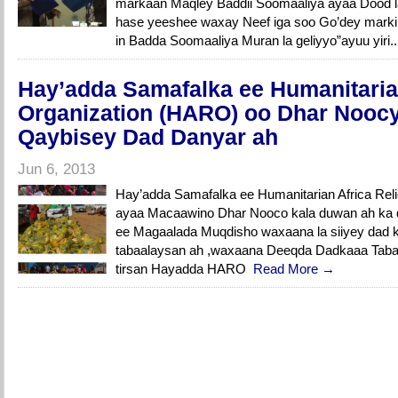
markaan Maqley Baddii Soomaaliya ayaa Dood la
hase yeeshee waxay Neef iga soo Go’dey markii
in Badda Soomaaliya Muran la geliyyo”ayuu yiri.
Hay’adda Samafalka ee Humanitarian
Organization (HARO) oo Dhar Nooc
Qaybisey Dad Danyar ah
Jun 6, 2013
Hay’adda Samafalka ee Humanitarian Africa Rel
ayaa Macaawino Dhar Nooco kala duwan ah ka 
ee Magaalada Muqdisho waxaana la siiyey dad 
tabaalaysan ah ,waxaana Deeqda Dadkaaa Taba
tirsan Hayadda HARO
Read More →