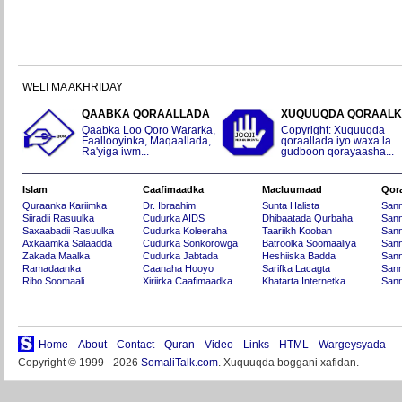
WELI MA AKHRIDAY
QAABKA QORAALLADA
XUQUUQDA QORAAL
Qaabka Loo Qoro Wararka,
Copyright: Xuquuqda
Faallooyinka, Maqaallada,
qoraallada iyo waxa la
Ra'yiga iwm...
gudboon qorayaasha...
Islam
Caafimaadka
Macluumaad
Qor
Quraanka Kariimka
Dr. Ibraahim
Sunta Halista
San
Siiradii Rasuulka
Cudurka AIDS
Dhibaatada Qurbaha
Sann
Saxaabadii Rasuulka
Cudurka Koleeraha
Taariikh Kooban
Sann
Axkaamka Salaadda
Cudurka Sonkorowga
Batroolka Soomaaliya
Sann
Zakada Maalka
Cudurka Jabtada
Heshiiska Badda
Sann
Ramadaanka
Caanaha Hooyo
Sarifka Lacagta
Sann
Ribo Soomaali
Xiriirka Caafimaadka
Khatarta Internetka
Sann
Home
About
Contact
Quran
Video
Links
HTML
Wargeysyada
Copyright © 1999 - 2026
SomaliTalk.com
. Xuquuqda boggani xafidan.