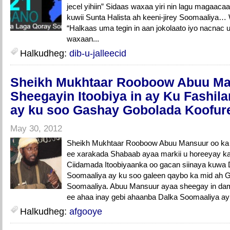
jecel yihiin” Sidaas waxaa yiri nin lagu magaac
kuwii Sunta Halista ah keeni-jirey Soomaaliya…
“Halkaas uma tegin in aan jokolaato iyo nacnac u
waxaan...
Halkudheg:
dib-u-jalleecid
Sheikh Mukhtaar Rooboow Abuu Ma
Sheegayin Itoobiya in ay Ku Fashila
ay ku soo Gashay Gobolada Koofur
May 30, 2012
Sheikh Mukhtaar Rooboow Abuu Mansuur oo ka t
ee xarakada Shabaab ayaa markii u horeeyay ka
Ciidamada Itoobiyaanka oo gacan siinaya kuwa 
Soomaaliya ay ku soo galeen qaybo ka mid ah 
Soomaaliya. Abuu Mansuur ayaa sheegay in dam
ee ahaa inay gebi ahaanba Dalka Soomaaliya ay i
Halkudheg:
afgooye