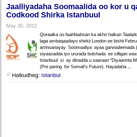
Jaalliyadaha Soomaalida oo kor u 
Codkood Shirka Istanbuul
May 30, 2012
Qoraalka oo faahfaahsan ka akhri halkan Taal
laga ambaqaadayo shirkii London ee bishii Febr
arrinsanayay Soomaaliya ayaa garwadeenada (J
siyaasadda iyo ururada bulshada ee xilligan w
Istanbuul si ay diiradda u saaraan “Diyaarinta 
(Pre paring for Somali’s Future). Hayadaha ...
Halkudheg:
Istanbul