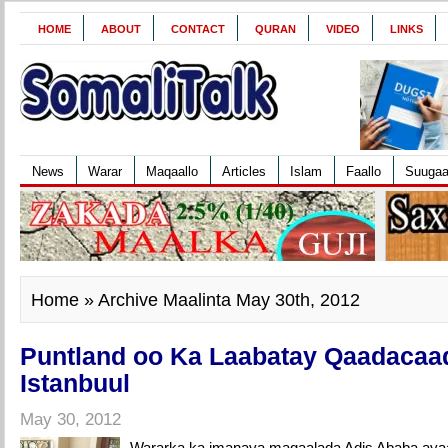
HOME
ABOUT
CONTACT
QURAN
VIDEO
LINKS
News
Warar
Maqaallo
Articles
Islam
Faallo
Suuga
Home
» Archive Maalinta May 30th, 2012
Puntland oo Ka Laabatay Qaadacaad
Istanbuul
May 30, 2012
Wararka ka imanaya magaalada Adis Ababa ayaa