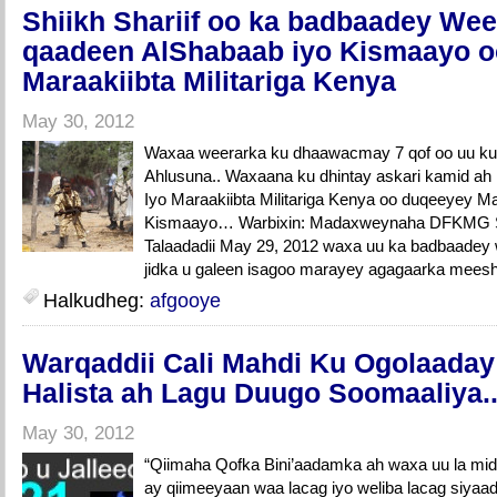
Shiikh Shariif oo ka badbaadey Wee
qaadeen AlShabaab iyo Kismaayo 
Maraakiibta Militariga Kenya
May 30, 2012
Waxaa weerarka ku dhaawacmay 7 qof oo uu ku 
Ahlusuna.. Waxaana ku dhintay askari kamid ah 
Iyo Maraakiibta Militariga Kenya oo duqeeyey 
Kismaayo… Warbixin: Madaxweynaha DFKMG Sh
Talaadadii May 29, 2012 waxa uu ka badbaadey
jidka u galeen isagoo marayey agagaarka meesh
Halkudheg:
afgooye
Warqaddii Cali Mahdi Ku Ogolaaday
Halista ah Lagu Duugo Soomaaliya.
May 30, 2012
“Qiimaha Qofka Bini’aadamka ah waxa uu la mid
ay qiimeeyaan waa lacag iyo weliba lacag siyaad