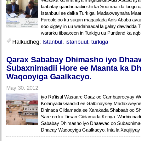
laabatay qaadacaadiii shirka Soomaalida loogu
Istanbuul ee dalka Turkiga. Madaxweynaha Ma
Faroole oo ku sugan magaalada Adis Ababa aya
soo xigtey in uu wadahaadal la galay dawladda
wararku tibaaxeen in Turkigu uu Puntland ka aqb
Halkudheg:
Istanbul
,
istanbuul
,
turkiga
Qarax Sababay Dhimasho iyo Dhaa
Subaxnimadii Hore ee Maanta ka D
Waqooyiga Gaalkacyo.
May 30, 2012
iyo Ra’iisul Wasaare Gaaz oo Cambaareeyay We
Kolanyadii Gaadiid ee Galbinaysey Madaxweyne 
Dhinaca Ciidamada ee Xarakada Shabaab oo She
Sare oo ka Tirsan Ciidamada Kenya. Warbixinadi
Sababay Dhimasho iyo Dhaawac oo Subaxnimad
Dhacay Waqooyiga Gaalkacyo. Inta la Xaqiijiyay 