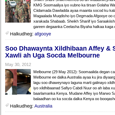
KMG Soomaaliya iyo xubno ka tirsan Golaha Was
Ciidamada Dawladda ayaa maanta socod ku kala 
Magaalada Muqdisho iyo Degmada Afgooye oo 
xarakada Shabaab. Sheikh Shariif iyo Saraakiish
gareen degaanka Ceelasha Biyaha halkaa kaga d
Halkudheg:
afgooye
Soo Dhawaynta Xildhibaan Affey & S
Xawli ah Uga Socda Melbourne
May 30, 2012
Melbourne (29 May 2012): Soomaalida degan caa
Melbourne ee dalka Australia ayaa ku jira diyaa
lagu soo dhaweynayo laguna marti galinayo xil
iyo xildhibaanad Safiyo Cabdi Nuur oo ah laba x
baarlamanka Kenya. Mudane Affey iyo Marwo Saf
balaadhan oo ka socda dalka Kenya oo booqash
Halkudheg:
Australia