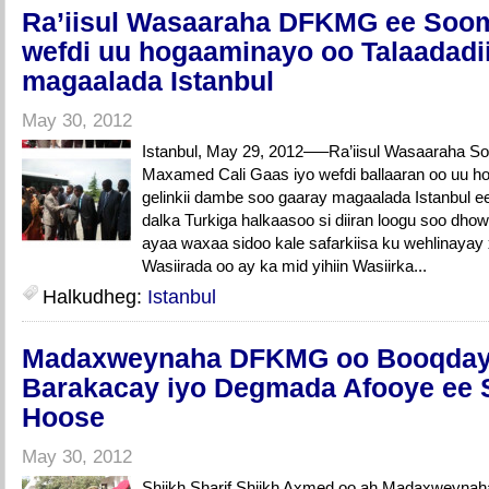
Ra’iisul Wasaaraha DFKMG ee Soom
wefdi uu hogaaminayo oo Talaadadi
magaalada Istanbul
May 30, 2012
Istanbul, May 29, 2012—–Ra’iisul Wasaaraha So
Maxamed Cali Gaas iyo wefdi ballaaran oo uu 
gelinkii dambe soo gaaray magaalada Istanbul 
dalka Turkiga halkaasoo si diiran loogu soo dho
ayaa waxaa sidoo kale safarkiisa ku wehlinayay x
Wasiirada oo ay ka mid yihiin Wasiirka...
Halkudheg:
Istanbul
Madaxweynaha DFKMG oo Booqday 
Barakacay iyo Degmada Afooye ee 
Hoose
May 30, 2012
Shiikh Sharif Shiikh Axmed oo ah Madaxweyna