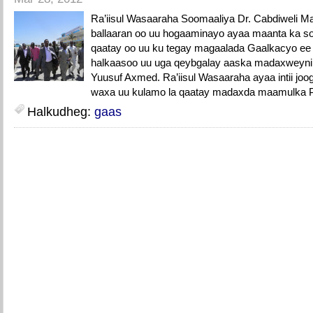
Ra’iisul Wasaaraha Soomaaliya Dr. Cabdiweli 
ballaaran oo uu hogaaminayo ayaa maanta ka so
qaatay oo uu ku tegay magaalada Gaalkacyo ee
halkaasoo uu uga qeybgalay aaska madaxweynih
Yuusuf Axmed. Ra’iisul Wasaaraha ayaa intii j
waxa uu kulamo la qaatay madaxda maamulka P
Halkudheg:
gaas