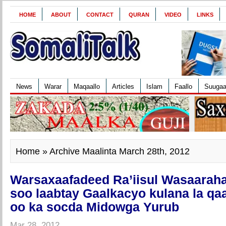
HOME
ABOUT
CONTACT
QURAN
VIDEO
LINKS
News
Warar
Maqaallo
Articles
Islam
Faallo
Suuga
Home
» Archive Maalinta March 28th, 2012
Warsaxaafadeed Ra’iisul Wasaara
soo laabtay Gaalkacyo kulana la qaa
oo ka socda Midowga Yurub
Mar 28, 2012