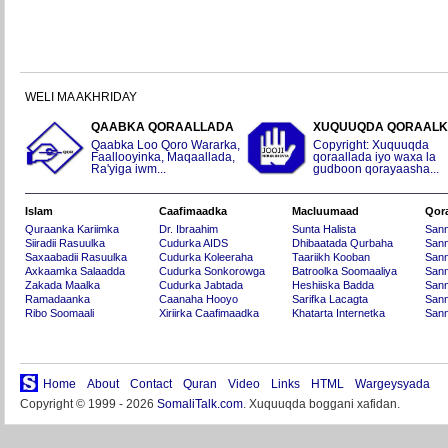
WELI MA AKHRIDAY
QAABKA QORAALLADA
XUQUUQDA QORAAL
Qaabka Loo Qoro Wararka,
Copyright: Xuquuqda
Faallooyinka, Maqaallada,
qoraallada iyo waxa la
Ra'yiga iwm...
gudboon qorayaasha...
Islam
Caafimaadka
Macluumaad
Qor
Quraanka Kariimka
Dr. Ibraahim
Sunta Halista
San
Siiradii Rasuulka
Cudurka AIDS
Dhibaatada Qurbaha
Sann
Saxaabadii Rasuulka
Cudurka Koleeraha
Taariikh Kooban
Sann
Axkaamka Salaadda
Cudurka Sonkorowga
Batroolka Soomaaliya
Sann
Zakada Maalka
Cudurka Jabtada
Heshiiska Badda
Sann
Ramadaanka
Caanaha Hooyo
Sarifka Lacagta
Sann
Ribo Soomaali
Xiriirka Caafimaadka
Khatarta Internetka
Sann
Home
About
Contact
Quran
Video
Links
HTML
Wargeysyada
Copyright © 1999 - 2026
SomaliTalk.com
. Xuquuqda boggani xafidan.