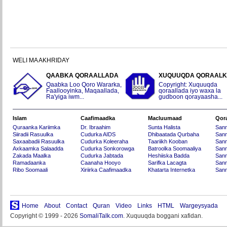
WELI MA AKHRIDAY
QAABKA QORAALLADA
XUQUUQDA QORAAL
Qaabka Loo Qoro Wararka,
Copyright: Xuquuqda
Faallooyinka, Maqaallada,
qoraallada iyo waxa la
Ra'yiga iwm...
gudboon qorayaasha...
Islam
Caafimaadka
Macluumaad
Qor
Quraanka Kariimka
Dr. Ibraahim
Sunta Halista
San
Siiradii Rasuulka
Cudurka AIDS
Dhibaatada Qurbaha
Sann
Saxaabadii Rasuulka
Cudurka Koleeraha
Taariikh Kooban
Sann
Axkaamka Salaadda
Cudurka Sonkorowga
Batroolka Soomaaliya
Sann
Zakada Maalka
Cudurka Jabtada
Heshiiska Badda
Sann
Ramadaanka
Caanaha Hooyo
Sarifka Lacagta
Sann
Ribo Soomaali
Xiriirka Caafimaadka
Khatarta Internetka
Sann
Home
About
Contact
Quran
Video
Links
HTML
Wargeysyada
Copyright © 1999 - 2026
SomaliTalk.com
. Xuquuqda boggani xafidan.