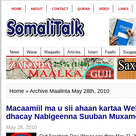
HOME
ABOUT
CONTACT
QURAN
VIDEO
LINKS
News
Warar
Maqaallo
Articles
Islam
Faallo
Suuga
Home
» Archive Maalinta May 28th, 2010
Macaamiil ma u sii ahaan kartaa We
dhacay Nabigeenna Suuban Muxa
May 28, 2010
Quit Facebook Day: Waxaa soo dhow May 31, 20