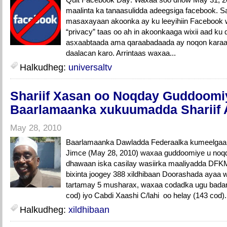
maalinta ka tanaasulidda adeegsiga facebook. S
masaxayaan akoonka ay ku leeyihiin Facebook wa
“privacy” taas oo ah in akoonkaaga wixii aad ku 
asxaabtaada ama qaraabadaada ay noqon karaa
daalacan karo. Arrintaas waxaa...
Halkudheg:
universaltv
Shariif Xasan oo Noqday Guddoomi
Baarlamaanka xukuumadda Shariif
May 28, 2010
Baarlamaanka Dawladda Federaalka kumeelgaa
Jimce (May 28, 2010) waxaa guddoomiye u noqd
dhawaan iska casilay wasiirka maaliyadda D
bixinta joogey 388 xildhibaan Doorashada ayaa
tartamay 5 musharax, waxaa codadka ugu badan 
cod) iyo Cabdi Xaashi C/lahi oo helay (143 cod
Halkudheg:
xildhibaan