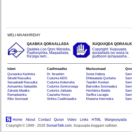
WELI MA AKHRIDAY
QAABKA QORAALLADA
XUQUUQDA QORAAL
Qaabka Loo Qoro Wararka,
Copyright: Xuquuqda
Faallooyinka, Maqaallada,
qoraallada iyo waxa la
Ra'yiga iwm...
gudboon qorayaasha...
Islam
Caafimaadka
Macluumaad
Qor
Quraanka Kariimka
Dr. Ibraahim
Sunta Halista
San
Siiradii Rasuulka
Cudurka AIDS
Dhibaatada Qurbaha
Sann
Saxaabadii Rasuulka
Cudurka Koleeraha
Taariikh Kooban
Sann
Axkaamka Salaadda
Cudurka Sonkorowga
Batroolka Soomaaliya
Sann
Zakada Maalka
Cudurka Jabtada
Heshiiska Badda
Sann
Ramadaanka
Caanaha Hooyo
Sarifka Lacagta
Sann
Ribo Soomaali
Xiriirka Caafimaadka
Khatarta Internetka
Sann
Home
About
Contact
Quran
Video
Links
HTML
Wargeysyada
Copyright © 1999 - 2026
SomaliTalk.com
. Xuquuqda boggani xafidan.