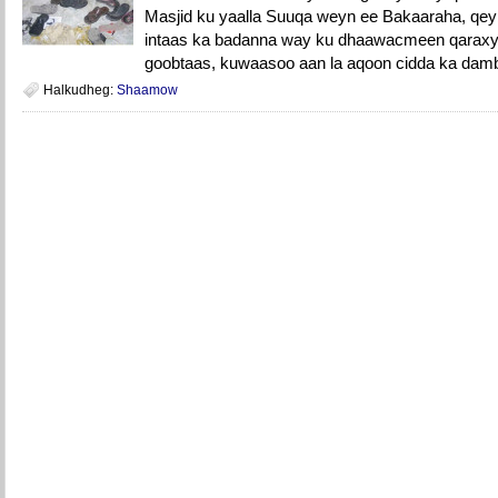
Masjid ku yaalla Suuqa weyn ee Bakaaraha, qeybt
intaas ka badanna way ku dhaawacmeen qaraxyo
goobtaas, kuwaasoo aan la aqoon cidda ka damb
Halkudheg:
Shaamow