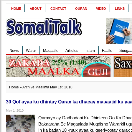
HOME
ABOUT
CONTACT
QURAN
VIDEO
LINKS
News
Warar
Maqaallo
Articles
Islam
Faallo
Suuga
Home
» Archive Maalinta May 1st, 2010
30 Qof ayaa ku dhintay Qarax ka dhacay masaajid ku y
May 1, 2010
Qaraxyo ay Dadbadani Ku Dhinteen Oo Ka Dhac
Bakaaraha Ee Magaalada Muqdisho Wararkii ug
In ka badan 18 -ruux ayaa ku geeriyootay qara