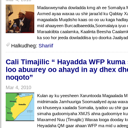
Madaxweynaha dowladda kmg ah ee Somaliya M
Axmed ayaa waxaa uu shir jaraa’id ku Qabtay Xa
magaalada Muqdisho kaas oo oo uu kaga hadlay
mid ahaayeen Burcadbaeedda,Soomalaiya iyuo 
Maraakiibta caalamka, Kaalinta Beesha Caalam
ka soo hor jeeda dowladdiisa iyo doorka Jaaliyad
Halkudheg:
Shariif
Cali Timajilic “ Hayadda WFP kuma 
loo abuurey oo ahayd in ay dhex d
noqoto”
Mar 4, 2010
Kulan ay ku yeesheen Xaruntooda Magaalada M
midnimada Jamhuuriga Soomaaliyed ayaa waxa
oo khuseeya xaalada Somalia, iyadoo uu shir g
simaha gudoomiyaha XMJS ahna gudoomiye ku x
Maxamed Nuu (Timajilic) Waxaa looga dooday ku
Heyadaha QM gaar ahaan WFP ma mid u adeegta