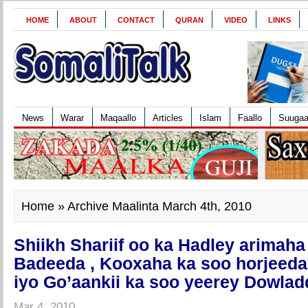
HOME
ABOUT
CONTACT
QURAN
VIDEO
LINKS
News
Warar
Maqaallo
Articles
Islam
Faallo
Suuga
Home
» Archive Maalinta March 4th, 2010
Shiikh Shariif oo ka Hadley arimah
Badeeda , Kooxaha ka soo horjeeda
iyo Go’aankii ka soo yeerey Dowladd
Mar 4, 2010