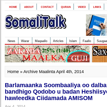
HOME
ABOUT
CONTACT
QURAN
VIDEO
LINKS
News
Warar
Maqaallo
Articles
Islam
Faallo
Suuga
Home
» Archive Maalinta April 4th, 2014
Barlamaanka Soombaaliya oo dalba
bandhigo Qodobo u badan Heshiisy
hawleedka Ciidamada AMISOM
Apr 4, 2014