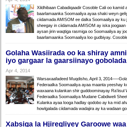
Xildhibaan Cabadiqaadir Cosoble Cali oo kamid 
baarlamaanka Soomaaliya ayaa shaki weyn gel
ciidamada AMISOM ee dalka Soomaaliya ay ku j
sheegay in ciidamada AMISOM ay iska joogaan d
aysan jirin waqtiga rasmiga oo Soomaaliya ay jo
baarlamaanka Soomaaliya loo gudbiyay. Cosoble
Golaha Wasiirada oo ka shiray amn
iyo gargaar la gaarsiinayo gobolada
Apr 4, 2014
Warsaxaafadeed Muqdisho, April 3, 2014—–Gol
Federaalka Soomaaliya ayaa maanta yeeshay ku
waxaana kulankan shir guddoominayay Ra’iisu
Federaalka Soomaaliya Mudane Cabdiweli Sh
Kulanka ayaa looga hadlay qodobo ay ka mid ah
howlgalada ciidamada wadajira ay ka wadaan gob
Xabsiga la Hjiregliyey Garoowe waa