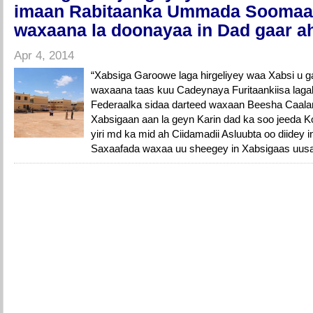
imaan Rabitaanka Ummada Soomaal
waxaana la doonayaa in Dad gaar ah
Apr 4, 2014
“Xabsiga Garoowe laga hirgeliyey waa Xabsi u 
waxaana taas kuu Cadeynaya Furitaankiisa laga
Federaalka sidaa darteed waxaan Beesha Caala
Xabsigaan aan la geyn Karin dad ka soo jeeda K
yiri md ka mid ah Ciidamadii Asluubta oo diidey
Saxaafada waxaa uu sheegey in Xabsigaas uusa