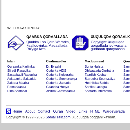
WELI MA AKHRIDAY
QAABKA QORAALLADA
XUQUUQDA QORAAL
Qaabka Loo Qoro Wararka,
Copyright: Xuquuqda
Faallooyinka, Maqaallada,
qoraallada iyo waxa la
Ra'yiga iwm...
gudboon qorayaasha...
Islam
Caafimaadka
Macluumaad
Qor
Quraanka Kariimka
Dr. Ibraahim
Sunta Halista
San
Siiradii Rasuulka
Cudurka AIDS
Dhibaatada Qurbaha
Sann
Saxaabadii Rasuulka
Cudurka Koleeraha
Taariikh Kooban
Sann
Axkaamka Salaadda
Cudurka Sonkorowga
Batroolka Soomaaliya
Sann
Zakada Maalka
Cudurka Jabtada
Heshiiska Badda
Sann
Ramadaanka
Caanaha Hooyo
Sarifka Lacagta
Sann
Ribo Soomaali
Xiriirka Caafimaadka
Khatarta Internetka
Sann
Home
About
Contact
Quran
Video
Links
HTML
Wargeysyada
Copyright © 1999 - 2026
SomaliTalk.com
. Xuquuqda boggani xafidan.