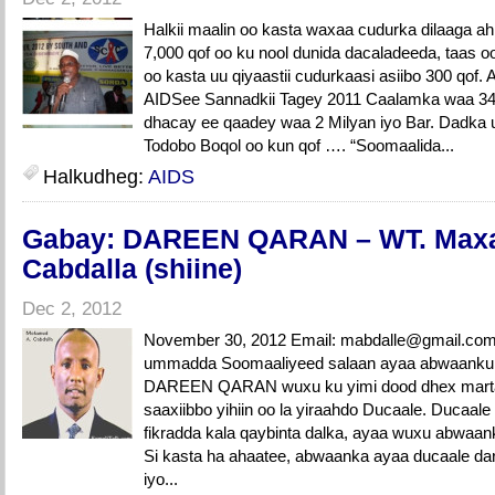
Halkii maalin oo kasta waxaa cudurka dilaaga a
7,000 qof oo ku nool dunida dacaladeeda, taas oo
oo kasta uu qiyaastii cudurkaasi asiibo 300 qo
AIDSee Sannadkii Tagey 2011 Caalamka waa 34
dhacay ee qaadey waa 2 Milyan iyo Bar. Dadka u
Todobo Boqol oo kun qof …. “Soomaalida...
Halkudheg:
AIDS
Gabay: DAREEN QARAN – WT. Ma
Cabdalla (shiine)
Dec 2, 2012
November 30, 2012 Email: mabdalle@gmail
ummadda Soomaaliyeed salaan ayaa abwaanku 
DAREEN QARAN wuxu ku yimi dood dhex marta
saaxiibbo yihiin oo la yiraahdo Ducaale. Ducaal
fikradda kala qaybinta dalka, ayaa wuxu abwaa
Si kasta ha ahaatee, abwaanka ayaa ducaale dar
iyo...