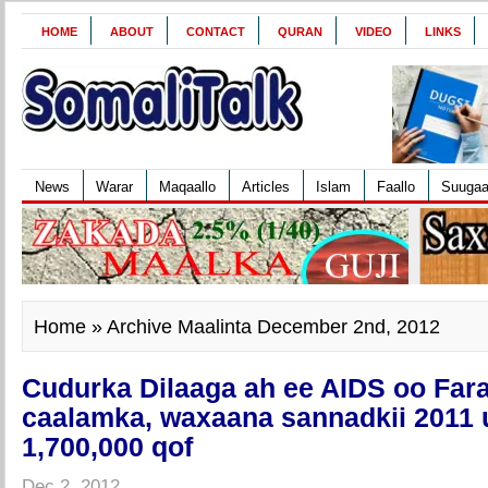
HOME
ABOUT
CONTACT
QURAN
VIDEO
LINKS
News
Warar
Maqaallo
Articles
Islam
Faallo
Suuga
Home
» Archive Maalinta December 2nd, 2012
Cudurka Dilaaga ah ee AIDS oo Fara
caalamka, waxaana sannadkii 2011 
1,700,000 qof
Dec 2, 2012