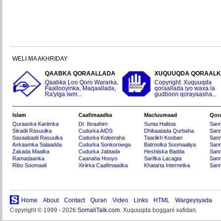
WELI MA AKHRIDAY
QAABKA QORAALLADA
XUQUUQDA QORAAL
Qaabka Loo Qoro Wararka,
Copyright: Xuquuqda
Faallooyinka, Maqaallada,
qoraallada iyo waxa la
Ra'yiga iwm...
gudboon qorayaasha...
Islam
Caafimaadka
Macluumaad
Qor
Quraanka Kariimka
Dr. Ibraahim
Sunta Halista
San
Siiradii Rasuulka
Cudurka AIDS
Dhibaatada Qurbaha
Sann
Saxaabadii Rasuulka
Cudurka Koleeraha
Taariikh Kooban
Sann
Axkaamka Salaadda
Cudurka Sonkorowga
Batroolka Soomaaliya
Sann
Zakada Maalka
Cudurka Jabtada
Heshiiska Badda
Sann
Ramadaanka
Caanaha Hooyo
Sarifka Lacagta
Sann
Ribo Soomaali
Xiriirka Caafimaadka
Khatarta Internetka
Sann
Home
About
Contact
Quran
Video
Links
HTML
Wargeysyada
Copyright © 1999 - 2026
SomaliTalk.com
. Xuquuqda boggani xafidan.