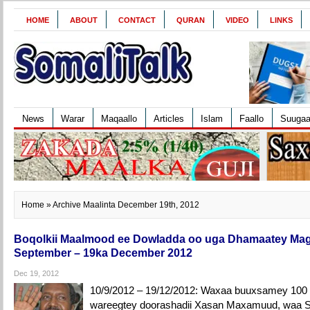
HOME
ABOUT
CONTACT
QURAN
VIDEO
LINKS
News
Warar
Maqaallo
Articles
Islam
Faallo
Suuga
Home
» Archive Maalinta December 19th, 2012
Boqolkii Maalmood ee Dowladda oo uga Dhamaatey Maga
September – 19ka December 2012
Dec 19, 2012
10/9/2012 – 19/12/2012: Waxaa buuxsamey 10
wareegtey doorashadii Xasan Maxamuud, waa S