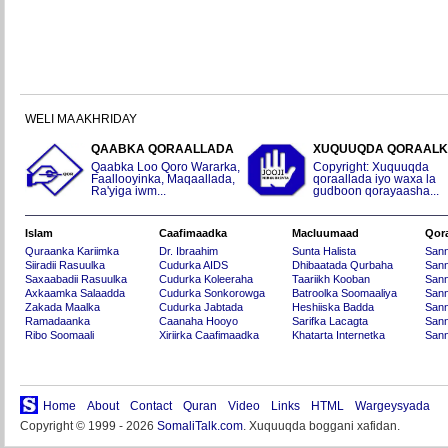
WELI MA AKHRIDAY
QAABKA QORAALLADA
XUQUUQDA QORAAL
Qaabka Loo Qoro Wararka,
Copyright: Xuquuqda
Faallooyinka, Maqaallada,
qoraallada iyo waxa la
Ra'yiga iwm...
gudboon qorayaasha...
Islam
Caafimaadka
Macluumaad
Qor
Quraanka Kariimka
Dr. Ibraahim
Sunta Halista
San
Siiradii Rasuulka
Cudurka AIDS
Dhibaatada Qurbaha
Sann
Saxaabadii Rasuulka
Cudurka Koleeraha
Taariikh Kooban
Sann
Axkaamka Salaadda
Cudurka Sonkorowga
Batroolka Soomaaliya
Sann
Zakada Maalka
Cudurka Jabtada
Heshiiska Badda
Sann
Ramadaanka
Caanaha Hooyo
Sarifka Lacagta
Sann
Ribo Soomaali
Xiriirka Caafimaadka
Khatarta Internetka
Sann
Home
About
Contact
Quran
Video
Links
HTML
Wargeysyada
Copyright © 1999 - 2026
SomaliTalk.com
. Xuquuqda boggani xafidan.