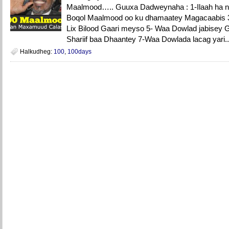
Maalmood….. Guuxa Dadweynaha : 1-Ilaah ha n
Boqol Maalmood oo ku dhamaatey Magacaabis 3
Lix Bilood Gaari meyso 5- Waa Dowlad jabisey Gid
Shariif baa Dhaantey 7-Waa Dowlada lacag yari.
Halkudheg:
100
,
100days