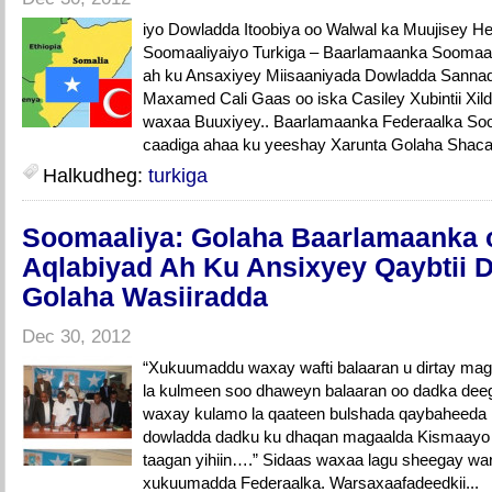
iyo Dowladda Itoobiya oo Walwal ka Muujisey Hes
Soomaaliyaiyo Turkiga – Baarlamaanka Soomaal
ah ku Ansaxiyey Miisaaniyada Dowladda Sannad
Maxamed Cali Gaas oo iska Casiley Xubintii Xi
waxaa Buuxiyey.. Baarlamaanka Federaalka Soo
caadiga ahaa ku yeeshay Xarunta Golaha Shaca
Halkudheg:
turkiga
Soomaaliya: Golaha Baarlamaanka 
Aqlabiyad Ah Ku Ansixyey Qaybtii 
Golaha Wasiiradda
Dec 30, 2012
“Xukuumaddu waxay wafti balaaran u dirtay m
la kulmeen soo dhaweyn balaaran oo dadka deeg
waxay kulamo la qaateen bulshada qaybaheeda 
dowladda dadku ku dhaqan magaalda Kismaayo u
taagan yihiin….” Sidaas waxaa lagu sheegay w
xukuumadda Federaalka. Warsaxaafadeedkii...