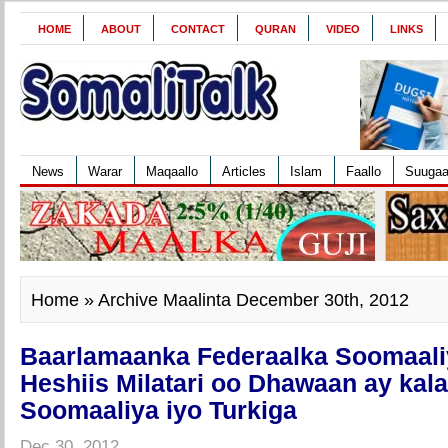
HOME
ABOUT
CONTACT
QURAN
VIDEO
LINKS
News
Warar
Maqaallo
Articles
Islam
Faallo
Suuga
Home
» Archive Maalinta December 30th, 2012
Baarlamaanka Federaalka Soomaali
Heshiis Milatari oo Dhawaan ay kal
Soomaaliya iyo Turkiga
Dec 30, 2012