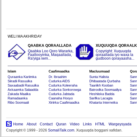
WELI MA AKHRIDAY
QAABKA QORAALLADA
XUQUUQDA QORAAL
Qaabka Loo Qoro Wararka,
Copyright: Xuquuqda
Faallooyinka, Maqaallada,
qoraallada iyo waxa la
Ra'yiga iwm...
gudboon qorayaasha...
Islam
Caafimaadka
Macluumaad
Qor
Quraanka Kariimka
Dr. Ibraahim
Sunta Halista
San
Siiradii Rasuulka
Cudurka AIDS
Dhibaatada Qurbaha
Sann
Saxaabadii Rasuulka
Cudurka Koleeraha
Taariikh Kooban
Sann
Axkaamka Salaadda
Cudurka Sonkorowga
Batroolka Soomaaliya
Sann
Zakada Maalka
Cudurka Jabtada
Heshiiska Badda
Sann
Ramadaanka
Caanaha Hooyo
Sarifka Lacagta
Sann
Ribo Soomaali
Xiriirka Caafimaadka
Khatarta Internetka
Sann
Home
About
Contact
Quran
Video
Links
HTML
Wargeysyada
Copyright © 1999 - 2026
SomaliTalk.com
. Xuquuqda boggani xafidan.