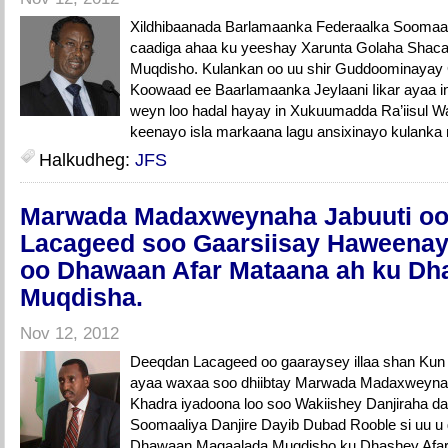
Xildhibaanada Barlamaanka Federaalka Soomaal
caadiga ahaa ku yeeshay Xarunta Golaha Shac
Muqdisho. Kulankan oo uu shir Guddoominayay
Koowaad ee Baarlamaanka Jeylaani Iikar ayaa in
weyn loo hadal hayay in Xukuumadda Ra’iisul Wa
keenayo isla markaana lagu ansixinayo kulanka
Halkudheg:
JFS
Marwada Madaxweynaha Jabuuti oo
Lacageed soo Gaarsiisay Haweena
oo Dhawaan Afar Mataana ah ku Dh
Muqdisha.
Nov 12, 2012
Deeqdan Lacageed oo gaaraysey illaa shan Kun
ayaa waxaa soo dhiibtay Marwada Madaxweyna
Khadra iyadoona loo soo Wakiishey Danjiraha da
Soomaaliya Danjire Dayib Dubad Rooble si uu u
Dhawaan Magaalada Muqdisho ku Dhashey Afar 