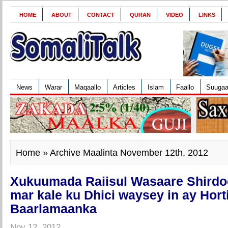
HOME
ABOUT
CONTACT
QURAN
VIDEO
LINKS
News
Warar
Maqaallo
Articles
Islam
Faallo
Suuga
Home
» Archive Maalinta November 12th, 2012
Xukuumada Raiisul Wasaare Shirdo
mar kale ku Dhici waysey in ay Hor
Baarlamaanka
Nov 12, 2012