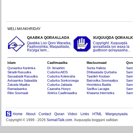
WELI MA AKHRIDAY
QAABKA QORAALLADA
XUQUUQDA QORAAL
Qaabka Loo Qoro Wararka,
Copyright: Xuquuqda
Faallooyinka, Maqaallada,
qoraallada iyo waxa la
Ra'yiga iwm...
gudboon qorayaasha...
Islam
Caafimaadka
Macluumaad
Qor
Quraanka Kariimka
Dr. Ibraahim
Sunta Halista
San
Siiradii Rasuulka
Cudurka AIDS
Dhibaatada Qurbaha
Sann
Saxaabadii Rasuulka
Cudurka Koleeraha
Taariikh Kooban
Sann
Axkaamka Salaadda
Cudurka Sonkorowga
Batroolka Soomaaliya
Sann
Zakada Maalka
Cudurka Jabtada
Heshiiska Badda
Sann
Ramadaanka
Caanaha Hooyo
Sarifka Lacagta
Sann
Ribo Soomaali
Xiriirka Caafimaadka
Khatarta Internetka
Sann
Home
About
Contact
Quran
Video
Links
HTML
Wargeysyada
Copyright © 1999 - 2026
SomaliTalk.com
. Xuquuqda boggani xafidan.