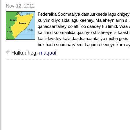
Nov 12, 2012
Federalka Soomaaliya dastuurkeeda lagu dhige
ku yimid iyo sida lagu keeney. Ma aheyn arrin s
qanacsantahey oo afti loo qaadey ku timid. Waa
ka timid soomaalida qaar iyo shisheeye is kaash
faa,iideystey kala daadsanaanta iyo midba gees
bulshada soomaaliyeed. Laguma eedeyn karo ay
Halkudheg:
maqaal