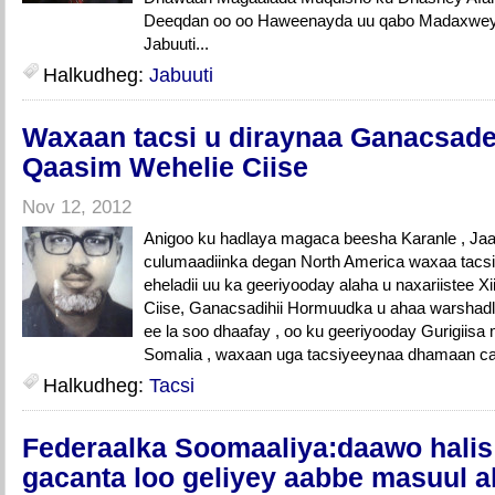
Deeqdan oo oo Haweenayda uu qabo Madaxwe
Jabuuti...
Halkudheg:
Jabuuti
Waxaan tacsi u diraynaa Ganacsade
Qaasim Wehelie Ciise
Nov 12, 2012
Anigoo ku hadlaya magaca beesha Karanle , Jaa
culumaadiinka degan North America waxaa tacsi 
eheladii uu ka geeriyooday alaha u naxariistee 
Ciise, Ganacsadihii Hormuudka u ahaa warshad
ee la soo dhaafay , oo ku geeriyooday Gurigiisa
Somalia , waxaan uga tacsiyeeynaa dhamaan car
Halkudheg:
Tacsi
Federaalka Soomaaliya:daawo halis
gacanta loo geliyey aabbe masuul a