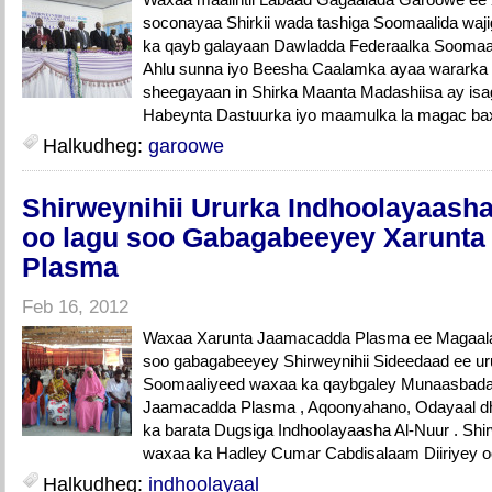
soconayaa Shirkii wada tashiga Soomaalida waji
ka qayb galayaan Dawladda Federaalka Soomaal
Ahlu sunna iyo Beesha Caalamka ayaa wararka
sheegayaan in Shirka Maanta Madashiisa ay is
Habeynta Dastuurka iyo maamulka la magac ba
Halkudheg:
garoowe
Shirweynihii Ururka Indhoolayaash
oo lagu soo Gabagabeeyey Xarunt
Plasma
Feb 16, 2012
Waxaa Xarunta Jaamacadda Plasma ee Magaala
soo gabagabeeyey Shirweynihii Sideedaad ee ur
Soomaaliyeed waxaa ka qaybgaley Munaasbadaa
Jaamacadda Plasma , Aqoonyahano, Odayaal d
ka barata Dugsiga Indhoolayaasha Al-Nuur . Sh
waxaa ka Hadley Cumar Cabdisalaam Diiriyey oo
Halkudheg:
indhoolayaal