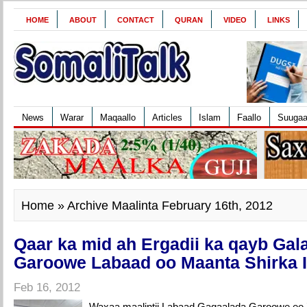
HOME
ABOUT
CONTACT
QURAN
VIDEO
LINKS
News
Warar
Maqaallo
Articles
Islam
Faallo
Suuga
Home
» Archive Maalinta February 16th, 2012
Qaar ka mid ah Ergadii ka qayb Gal
Garoowe Labaad oo Maanta Shirka 
Feb 16, 2012
Waxaa maalintii Labaad Gagaalada Garoowe ee 