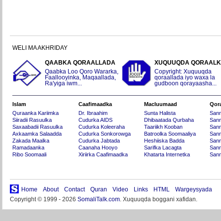
WELI MA AKHRIDAY
QAABKA QORAALLADA
XUQUUQDA QORAAL
Qaabka Loo Qoro Wararka,
Copyright: Xuquuqda
Faallooyinka, Maqaallada,
qoraallada iyo waxa la
Ra'yiga iwm...
gudboon qorayaasha...
Islam
Caafimaadka
Macluumaad
Qor
Quraanka Kariimka
Dr. Ibraahim
Sunta Halista
San
Siiradii Rasuulka
Cudurka AIDS
Dhibaatada Qurbaha
Sann
Saxaabadii Rasuulka
Cudurka Koleeraha
Taariikh Kooban
Sann
Axkaamka Salaadda
Cudurka Sonkorowga
Batroolka Soomaaliya
Sann
Zakada Maalka
Cudurka Jabtada
Heshiiska Badda
Sann
Ramadaanka
Caanaha Hooyo
Sarifka Lacagta
Sann
Ribo Soomaali
Xiriirka Caafimaadka
Khatarta Internetka
Sann
Home
About
Contact
Quran
Video
Links
HTML
Wargeysyada
Copyright © 1999 - 2026
SomaliTalk.com
. Xuquuqda boggani xafidan.