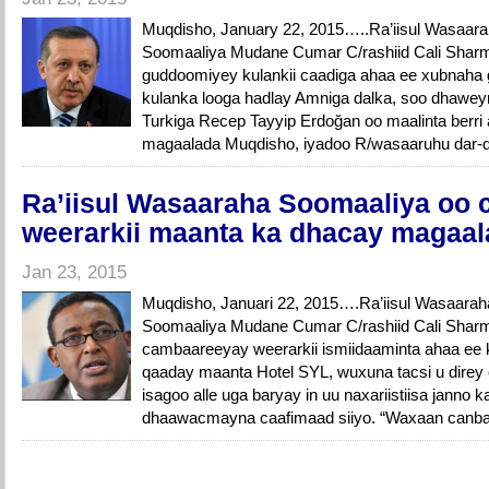
Muqdisho, January 22, 2015…..Ra’iisul Wasaar
Soomaaliya Mudane Cumar C/rashiid Cali Sharm
guddoomiyey kulankii caadiga ahaa ee xubnaha 
kulanka looga hadlay Amniga dalka, soo dhawe
Turkiga Recep Tayyip Erdoğan oo maalinta berri
magaalada Muqdisho, iyadoo R/wasaaruhu dar-d
Ra’iisul Wasaaraha Soomaaliya oo
weerarkii maanta ka dhacay magaa
Jan 23, 2015
Muqdisho, Januari 22, 2015….Ra’iisul Wasaarah
Soomaaliya Mudane Cumar C/rashiid Cali Sharma
cambaareeyay weerarkii ismiidaaminta ahaa ee
qaaday maanta Hotel SYL, wuxuna tacsi u direy e
isagoo alle uga baryay in uu naxariistiisa janno 
dhaawacmayna caafimaad siiyo. “Waxaan canba