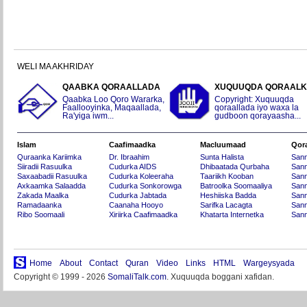
WELI MA AKHRIDAY
QAABKA QORAALLADA
XUQUUQDA QORAAL
Qaabka Loo Qoro Wararka,
Copyright: Xuquuqda
Faallooyinka, Maqaallada,
qoraallada iyo waxa la
Ra'yiga iwm...
gudboon qorayaasha...
Islam
Caafimaadka
Macluumaad
Qor
Quraanka Kariimka
Dr. Ibraahim
Sunta Halista
San
Siiradii Rasuulka
Cudurka AIDS
Dhibaatada Qurbaha
Sann
Saxaabadii Rasuulka
Cudurka Koleeraha
Taariikh Kooban
Sann
Axkaamka Salaadda
Cudurka Sonkorowga
Batroolka Soomaaliya
Sann
Zakada Maalka
Cudurka Jabtada
Heshiiska Badda
Sann
Ramadaanka
Caanaha Hooyo
Sarifka Lacagta
Sann
Ribo Soomaali
Xiriirka Caafimaadka
Khatarta Internetka
Sann
Home
About
Contact
Quran
Video
Links
HTML
Wargeysyada
Copyright © 1999 - 2026
SomaliTalk.com
. Xuquuqda boggani xafidan.