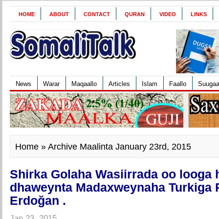
HOME
ABOUT
CONTACT
QURAN
VIDEO
LINKS
News
Warar
Maqaallo
Articles
Islam
Faallo
Suuga
Home
» Archive Maalinta January 23rd, 2015
Shirka Golaha Wasiirrada oo looga 
dhaweynta Madaxweynaha Turkiga 
Erdoğan .
Jan 23, 2015