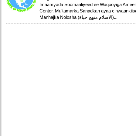
Imaamyada Soomaaliyeed ee Waqooyiga Ameerik
Center. Mu’tamarka Sanadkan ayaa cinwaankiis
Manhajka Nolosha (الاسلام منهج حياة)...