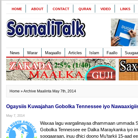
HOME
ABOUT
CONTACT
QURAN
VIDEO
LINKS
News
Warar
Maqaallo
Articles
Islam
Faallo
Suuga
Home
» Archive Maalinta May 7th, 2014
Ogaysiis Kuwajahan Gobolka Tennessee iyo Nawaaxigii
May 7, 2014
Waxaa lagu wargalinayaa dhammaan ummada So
Gobolka Tennessee ee Dalka Maraykanka iyo int
soogaaraan, inuu dhici doono Mu’tarkii 15-aad 