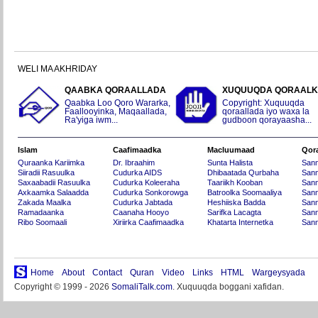
WELI MA AKHRIDAY
QAABKA QORAALLADA
XUQUUQDA QORAAL
Qaabka Loo Qoro Wararka,
Copyright: Xuquuqda
Faallooyinka, Maqaallada,
qoraallada iyo waxa la
Ra'yiga iwm...
gudboon qorayaasha...
Islam
Caafimaadka
Macluumaad
Qor
Quraanka Kariimka
Dr. Ibraahim
Sunta Halista
San
Siiradii Rasuulka
Cudurka AIDS
Dhibaatada Qurbaha
Sann
Saxaabadii Rasuulka
Cudurka Koleeraha
Taariikh Kooban
Sann
Axkaamka Salaadda
Cudurka Sonkorowga
Batroolka Soomaaliya
Sann
Zakada Maalka
Cudurka Jabtada
Heshiiska Badda
Sann
Ramadaanka
Caanaha Hooyo
Sarifka Lacagta
Sann
Ribo Soomaali
Xiriirka Caafimaadka
Khatarta Internetka
Sann
Home
About
Contact
Quran
Video
Links
HTML
Wargeysyada
Copyright © 1999 - 2026
SomaliTalk.com
. Xuquuqda boggani xafidan.