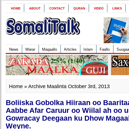
HOME
ABOUT
CONTACT
QURAN
VIDEO
LINKS
News
Warar
Maqaallo
Articles
Islam
Faallo
Suuga
Home
» Archive Maalinta October 3rd, 2013
Boliiska Gobolka Hiiraan oo Baarit
Aabbe Afar Caruur oo Wiilal ah oo 
Gowracay Deegaan ku Dhow Magaal
Weyne.