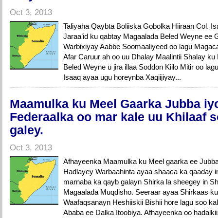
Oct 3, 2013
Taliyaha Qaybta Boliiska Gobolka Hiiraan Col. Is
Jaraa’id ku qabtay Magaalada Beled Weyne ee G
Warbixiyay Aabbe Soomaaliyeed oo lagu Magac
Afar Caruur ah oo uu Dhalay Maalintii Shalay 
Beled Weyne u jira illaa Soddon Kiilo Mitir oo 
Isaaq ayaa ugu horeynba Xaqiijiyay...
Maamulka ku Meel Gaarka Jubba iy
Federaalka oo mar kale uu Khilaaf 
galey.
Oct 3, 2013
Afhayeenka Maamulka ku Meel gaarka ee Jubba 
Hadlayey Warbaahinta ayaa shaaca ka qaaday 
marnaba ka qayb galayn Shirka la sheegey in S
Magaalada Muqdisho. Seeraar ayaa Shirkaas k
Waafaqsanayn Heshiiskii Bishii hore lagu soo k
Ababa ee Dalka Itoobiya. Afhayeenka oo hadalkiis