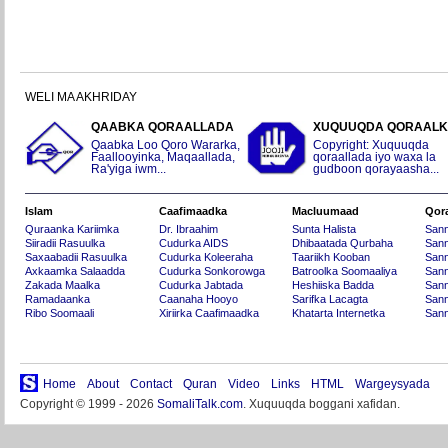
WELI MA AKHRIDAY
QAABKA QORAALLADA
XUQUUQDA QORAAL
Qaabka Loo Qoro Wararka,
Copyright: Xuquuqda
Faallooyinka, Maqaallada,
qoraallada iyo waxa la
Ra'yiga iwm...
gudboon qorayaasha...
Islam
Caafimaadka
Macluumaad
Qor
Quraanka Kariimka
Dr. Ibraahim
Sunta Halista
San
Siiradii Rasuulka
Cudurka AIDS
Dhibaatada Qurbaha
Sann
Saxaabadii Rasuulka
Cudurka Koleeraha
Taariikh Kooban
Sann
Axkaamka Salaadda
Cudurka Sonkorowga
Batroolka Soomaaliya
Sann
Zakada Maalka
Cudurka Jabtada
Heshiiska Badda
Sann
Ramadaanka
Caanaha Hooyo
Sarifka Lacagta
Sann
Ribo Soomaali
Xiriirka Caafimaadka
Khatarta Internetka
Sann
Home
About
Contact
Quran
Video
Links
HTML
Wargeysyada
Copyright © 1999 - 2026
SomaliTalk.com
. Xuquuqda boggani xafidan.