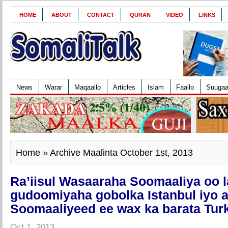
HOME
ABOUT
CONTACT
QURAN
VIDEO
LINKS
News
Warar
Maqaallo
Articles
Islam
Faallo
Suuga
Home
» Archive Maalinta October 1st, 2013
Ra’iisul Wasaaraha Soomaaliya oo 
gudoomiyaha gobolka Istanbul iyo 
Soomaaliyeed ee wax ka barata Tur
Oct 1, 2013