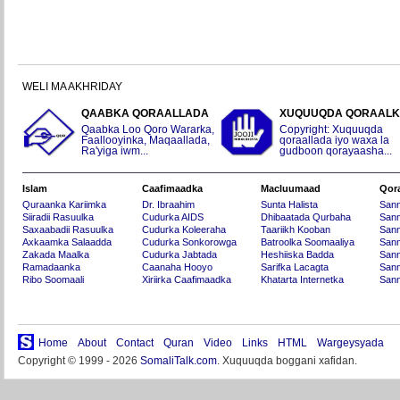
WELI MA AKHRIDAY
QAABKA QORAALLADA
XUQUUQDA QORAAL
Qaabka Loo Qoro Wararka,
Copyright: Xuquuqda
Faallooyinka, Maqaallada,
qoraallada iyo waxa la
Ra'yiga iwm...
gudboon qorayaasha...
Islam
Caafimaadka
Macluumaad
Qor
Quraanka Kariimka
Dr. Ibraahim
Sunta Halista
San
Siiradii Rasuulka
Cudurka AIDS
Dhibaatada Qurbaha
Sann
Saxaabadii Rasuulka
Cudurka Koleeraha
Taariikh Kooban
Sann
Axkaamka Salaadda
Cudurka Sonkorowga
Batroolka Soomaaliya
Sann
Zakada Maalka
Cudurka Jabtada
Heshiiska Badda
Sann
Ramadaanka
Caanaha Hooyo
Sarifka Lacagta
Sann
Ribo Soomaali
Xiriirka Caafimaadka
Khatarta Internetka
Sann
Home
About
Contact
Quran
Video
Links
HTML
Wargeysyada
Copyright © 1999 - 2026
SomaliTalk.com
. Xuquuqda boggani xafidan.