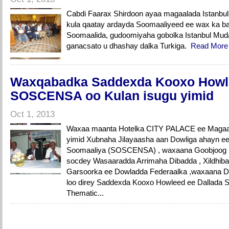
Cabdi Faarax Shirdoon ayaa magaalada Istanbul
kula qaatay ardayda Soomaaliyeed ee wax ka bar
Soomaalida, gudoomiyaha gobolka Istanbul Mud
ganacsato u dhashay dalka Turkiga.
Read Mor
Waxqabadka Saddexda Kooxo Howle
SOSCENSA oo Kulan isugu yimid
Oct 1, 2013
Waxaa maanta Hotelka CITY PALACE ee Magaal
yimid Xubnaha Jilayaasha aan Dowliga ahayn ee
Soomaaliya (SOSCENSA) , waxaana Goobjoog 
socdey Wasaaradda Arrimaha Dibadda , Xildhib
Garsoorka ee Dowladda Federaalka ,waxaana D
loo direy Saddexda Kooxo Howleed ee Dallad
Thematic...