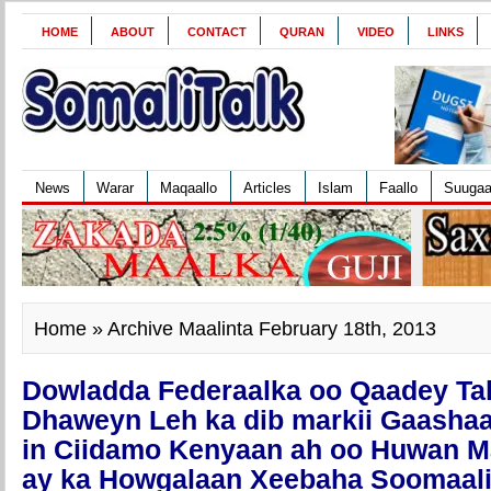
HOME
ABOUT
CONTACT
QURAN
VIDEO
LINKS
News
Warar
Maqaallo
Articles
Islam
Faallo
Suuga
Home
» Archive Maalinta February 18th, 2013
Dowladda Federaalka oo Qaadey Ta
Dhaweyn Leh ka dib markii Gaashaa
in Ciidamo Kenyaan ah oo Huwan 
ay ka Howgalaan Xeebaha Soomaal