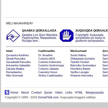
WELI MA AKHRIDAY
QAABKA QORAALLADA
XUQUUQDA QORAAL
Qaabka Loo Qoro Wararka,
Copyright: Xuquuqda
Faallooyinka, Maqaallada,
qoraallada iyo waxa la
Ra'yiga iwm...
gudboon qorayaasha...
Islam
Caafimaadka
Macluumaad
Qor
Quraanka Kariimka
Dr. Ibraahim
Sunta Halista
San
Siiradii Rasuulka
Cudurka AIDS
Dhibaatada Qurbaha
Sann
Saxaabadii Rasuulka
Cudurka Koleeraha
Taariikh Kooban
Sann
Axkaamka Salaadda
Cudurka Sonkorowga
Batroolka Soomaaliya
Sann
Zakada Maalka
Cudurka Jabtada
Heshiiska Badda
Sann
Ramadaanka
Caanaha Hooyo
Sarifka Lacagta
Sann
Ribo Soomaali
Xiriirka Caafimaadka
Khatarta Internetka
Sann
Home
About
Contact
Quran
Video
Links
HTML
Wargeysyada
Copyright © 1999 - 2026
SomaliTalk.com
. Xuquuqda boggani xafidan.