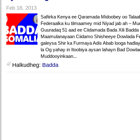
Feb 18, 2013
Safiirka Kenya ee Qaramada Midoobey oo Tala
Federaalka ku tilmaamey mid Niyad jab ah – M
Guuradaq 51 aad ee Ciidamada Bada Xili Badda
Maamulanayaan Ciidamo Shisheeye Dowlada Fe
galeysa Shir ka Furmaya Adis Abab looga hadla
la Og yahay in Itoobiya aysan lahayn Bad Dowl
Muddooyinkaan...
Halkudheg:
Badda