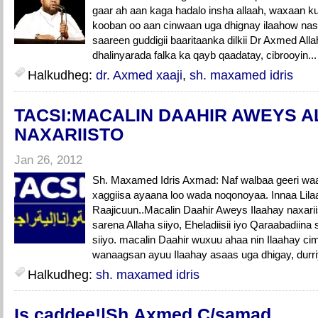
gaar ah aan kaga hadalo insha allaah, waxaan ku
kooban oo aan cinwaan uga dhignay ilaahow nas
saareen guddigii baaritaanka dilkii Dr Axmed Allah
dhalinyarada falka ka qayb qaadatay, cibrooyin..
Halkudheg:
dr. Axmed xaaji
,
sh. maxamed idris
TACSI:MACALIN DAAHIR AWEYS A
NAXARIISTO
Jan 26, 2012
Sh. Maxamed Idris Axmad: Naf walbaa geeri wa
xaggiisa ayaana loo wada noqonoyaa. Innaa Lilaa
Raajicuun..Macalin Daahir Aweys Ilaahay naxarii
sarena Allaha siiyo, Eheladiisii iyo Qaraabadiina 
siiyo. macalin Daahir wuxuu ahaa nin Ilaahay ci
wanaagsan ayuu Ilaahay asaas uga dhigay, durri
Halkudheg:
sh. maxamed idris
Is caddee!|Sh.Axmed C/samad