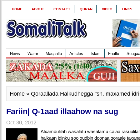
HOME
ABOUT
CONTACT
QURAN
VIDEO
LINKS
News
Warar
Maqaallo
Articles
Islam
Faallo
Suuga
Home
» Qoraallada Halkudhegga "sh. maxamed idri
Fariin| Q-1aad illaahow na sug
Oct 30, 2012
Alxamdulilah wasalatu wasalamu calaa rasuulil
halkaan idinku soo gudbin doonaa qoraale tax