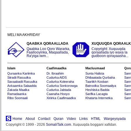
WELI MA AKHRIDAY
QAABKA QORAALLADA
XUQUUQDA QORAAL
Qaabka Loo Qoro Wararka,
Copyright: Xuquuqda
Faallooyinka, Maqaallada,
qoraallada iyo waxa la
Ra'yiga iwm...
gudboon qorayaasha...
Islam
Caafimaadka
Macluumaad
Qor
Quraanka Kariimka
Dr. Ibraahim
Sunta Halista
San
Siiradii Rasuulka
Cudurka AIDS
Dhibaatada Qurbaha
Sann
Saxaabadii Rasuulka
Cudurka Koleeraha
Taariikh Kooban
Sann
Axkaamka Salaadda
Cudurka Sonkorowga
Batroolka Soomaaliya
Sann
Zakada Maalka
Cudurka Jabtada
Heshiiska Badda
Sann
Ramadaanka
Caanaha Hooyo
Sarifka Lacagta
Sann
Ribo Soomaali
Xiriirka Caafimaadka
Khatarta Internetka
Sann
Home
About
Contact
Quran
Video
Links
HTML
Wargeysyada
Copyright © 1999 - 2026
SomaliTalk.com
. Xuquuqda boggani xafidan.