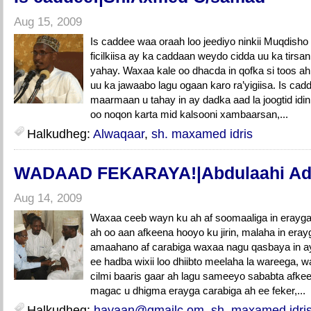
Aug 15, 2009
Is caddee waa oraah loo jeediyo ninkii Muqdisho
ficilkiisa ay ka caddaan weydo cidda uu ka tirs
yahay. Waxaa kale oo dhacda in qofka si toos ah 
uu ka jawaabo lagu ogaan karo ra’yigiisa. Is ca
maarmaan u tahay in ay dadka aad la joogtid id
oo noqon karta mid kalsooni xambaarsan,...
Halkudheg:
Alwaqaar
,
sh. maxamed idris
WADAAD FEKARAYA!|Abdulaahi A
Aug 14, 2009
Waxaa ceeb wayn ku ah af soomaaliga in erayga 
ah oo aan afkeena hooyo ku jirin, malaha in eray
amaahano af carabiga waxaa nagu qasbaya in a
ee hadba wixii loo dhiibto meelaha la wareega, 
cilmi baaris gaar ah lagu sameeyo sababta afk
magac u dhigma erayga carabiga ah ee feker,...
Halkudheg:
hayaan@gmailc.om
,
sh. maxamed idri