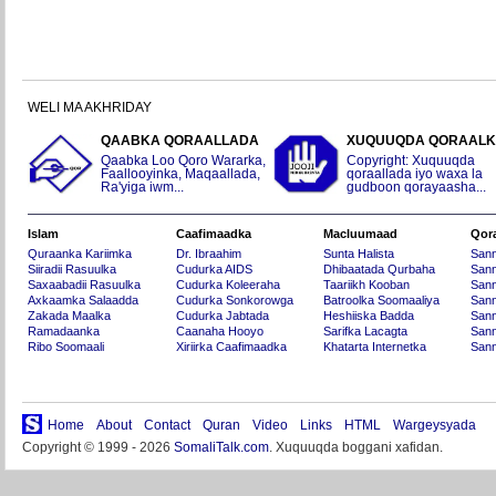
WELI MA AKHRIDAY
QAABKA QORAALLADA
XUQUUQDA QORAAL
Qaabka Loo Qoro Wararka,
Copyright: Xuquuqda
Faallooyinka, Maqaallada,
qoraallada iyo waxa la
Ra'yiga iwm...
gudboon qorayaasha...
Islam
Caafimaadka
Macluumaad
Qor
Quraanka Kariimka
Dr. Ibraahim
Sunta Halista
San
Siiradii Rasuulka
Cudurka AIDS
Dhibaatada Qurbaha
Sann
Saxaabadii Rasuulka
Cudurka Koleeraha
Taariikh Kooban
Sann
Axkaamka Salaadda
Cudurka Sonkorowga
Batroolka Soomaaliya
Sann
Zakada Maalka
Cudurka Jabtada
Heshiiska Badda
Sann
Ramadaanka
Caanaha Hooyo
Sarifka Lacagta
Sann
Ribo Soomaali
Xiriirka Caafimaadka
Khatarta Internetka
Sann
Home
About
Contact
Quran
Video
Links
HTML
Wargeysyada
Copyright © 1999 - 2026
SomaliTalk.com
. Xuquuqda boggani xafidan.