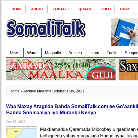
HOME
ABOUT
CONTACT
QURAN
VIDEO
LINKS
News
Warar
Maqaallo
Articles
Islam
Faallo
Suuga
Home
» Archive Maalinta October 15th, 2021
Waa Maxay Aragtida Bahda SomaliTalk.com ee Go’aank
Badda Soomaaliya iyo Murankii Kenya
Oct 15, 2021
Maxkamadda Qaramada Midoobay u qaabilsan s
fadhigeedu yahay magaalada Hague ayaa Talaad