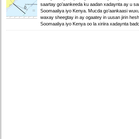
saartay go’aankeeda ku aadan xadaynta ay u 
Soomaaliya iyo Kenya. Mucda go’aankaasi wux
waxay sheegtay in ay ogaatey in uusan jirin hes
Soomaaliya iyo Kenya oo la xiriira xadaynta badd