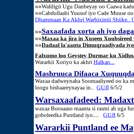
»»
Wafdigii Ugu Danbeyay oo Caawa kadul
»»
Cabdullaahi Yuusuf iyo Cade Muuse oo
Dhammaan Ka Akhri Warbixintii Shiike.. 
Saxaafada xorta ah iyo dag
»»
»»
Maxaa ka jira in Xuseen Xuubsireed 
»»
Dadaal la'aanta Dimuqraadiyada iy
Falxumo loo Geystey Durmar ku Xidh
Wararkii Xoriyo ka akhri
Halkan...
Mashruuca Difaaca Xuquuqda
Waxaa dadweynaha Soomaaliyeed oo ka mi
loogu bishaareynayaa in..
GUJI
6/5/2
Warsaxaafadeed: Madax
waxaa Boosaaso maanta si rasmi ah uga fu
goboleedka Puntland iyo....
GUJI
6/5
Wararkii Puntland ee Ma