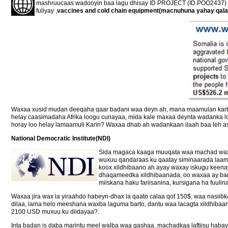
mashruucaas wadooyin baa lagu dhisay ID PROJECT (ID POO2437) k
fuliyay ,
vaccines and cold chain equipment(macnuhuna yahay qalab
Waxaa xusid mudan deeqaha qaar badani waa deyn ah, mana maamulan kartid d
helay caasimadaha Afrika loogu cunayaa, mida kale maxaa deynta wadanka lo
horay loo helay lamaamuli Karin? Waxaa dhab ah wadankaan ilaah baa leh a
National Democratic Institute(NDI)
Sida magaca kaaga muuqata waa machad waxb
wuxuu qandaraas ku qaatay siminaarada laama
koox xildhibaano ah ayay waxay iskugu keena
dhaqameedka xildhibaanada, oo waxaa ay bar
miiskana haku fariisanina, kursigana ha fuulin
Waxaa jira wax la yiraahdo habeyn-dhax la qaato calaa qof 150$, waa nasiib
dilaa, lama helo meeshana waxba laguma barto, dantu waa lacagta xildhiba
2100 USD muxuu ku diidayaa?.
Inta badan is daba marintu meel walba waa gashaa, machadkaa laftiisu hab