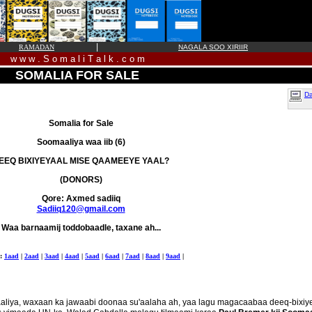
|
RAMADAN
NAGALA SOO XIRIIR
w w w . S o m a l i T a l k . c o m
SOMALIA FOR SALE
Da
Somalia for Sale
Soomaaliya waa iib (6)
EEQ BIXIYEYAAL MISE QAAMEEYE YAAL?
(DONORS)
Qore: Axmed sadiiq
Sadiiq120@gmail.com
Waa barnaamij toddobaadle, taxane ah...
a:
1aad
|
2aad
|
3aad
|
4aad
|
5aad
|
6aad
|
7aad
|
8aad
|
9aad
|
iya, waxaan ka jawaabi doonaa su'aalaha ah, yaa lagu magacaabaa deeq-bixiye