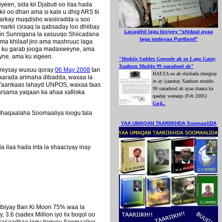
en, sida kii Djabuti oo ilaa hada
i oo dhan ama si kale u dhig ARS tii
markay muqdisho wasiiradda u soo
rkii ciraaq la qabsaday loo dhiibay
Lacagihii lagu bixiyey "shidaal ayaa
, in Sunnigana la xasuuqo Shiicadana
laga qodayaa Puntland"
ma khilaaf jiro ama mashruuc laga
 ku garab jooga madaxweyne, ama
yne, ama ku xigeen.
"Heshiis Saddex Geesoole ah oo Lagu Gatay
Xaafuun Muddo 99 sanadood ah"
oreysay wuxuu qoray
06 May 2008
tan
HAFZA oo ah shirkada sheegtay
saarada arimaha dibadda, waxaa la
in ay ijaaratay Xaafuun muddo
go'aankaas lahayd UNPOS, waxaa taas
99 sanadood ah ayaa shaaca ka
farsama yaqaan ka ahaa xafiiska
qaaday waraaqo (Feb 2005)
Guji..
haqaalaha Soomaaliya loogu tala
YAA UMAQAN TAARIIKHDA SoomaaliDA
ilaa hada inta la shaaciyay inay
udbiyay Ban Ki Moon 75% waa la
y, 3.6 (sadex Million iyo lix boqol oo