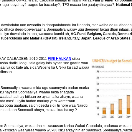
 yimaada UN-ka, Walad Cabdalla malagu tilmaami karaa
Paul Bremer kii Sooma
 lagu leeyahay?, xagee ku baxaday?, TFG maxaa loo gaajaysiinayaa?,
National
n dawladaha aan awoodin in dhaqaalahoodu ku filnaado, mar walba oo uu dhaqaa
oo dhaca deeq-bixiyeyaasha Soomaaliya waxay ugu deeqeen lacag dhan intaas, 
ado iyo dawalado intaba, waxaana kamid ah,
AG-Fund, Belgium, Canada, Denmark,
uberculosis and Malaria (GFATM), Ireland, Italy, Japan, League of Arab States
DA AY DALBADEEN 2010-2011
FIIRI HALKAN
siiba
asha dadkii loogu tala galay inta aysan soo gaarin waa
aliya oo kale ah, sida Website ka UN-ka ku cad waxaa
hiimsan:
ee Soomaaliya, waana mida ugu saameynta badan marka
 ku haysata Soomaaliya, waana mida shaqada
aaba hadii ay biilaan oo aysan afka ahayn, waana
ada mas'uuliyiin badan markay yara wareeraan
g ooga qaataan, saldhigeedu sidii tii hore waa Nairobi,
n dad aan Soomaali ahayn, maxaa kuu baxay ?
 ee Soomaaliya, waxaadna ku xasuusan kartaa Walad Cabadala, badanaa waxaa 
 xafiiskan waa yaraa waayo wuxuu isku arkay nin ah xaakimka Soomaaliya, wuxuu