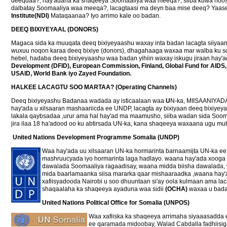
deeqdaa?, hay'adaha ka shaqeeya Soomaaliya waa meeqa?, siiba kuwa hoos
dalbatay Soomaaliya waa meeqa?, lacagtaasi ma deyn baa mise deeq?
Yaase
Institute(NDI)
Mataqaanaa? Iyo arrimo kale oo badan.
DEEQ BIXIYEYAAL (DONORS)
Magaca sida ka muuqata deeq bixiyeyaashu waxay inta badan lacagta siiyaa
wuxuu noqon karaa deeq bixiye (donors), dhagahaaga waxaa mar walba ku s
hebel, hadaba deeq bixiyeyaashu waa badan yihiin waxay iskugu jiraan hay'
Development (DFID), European Commission, Finland, Global Fund for AIDS, T
USAID, World Bank iyo Zayed Foundation.
HALKEE LACAGTU SOO MARTAA? (Operating Channels)
Deeq bixiyeyashu Badanaa wadada ay isticaalaan waa
U
N-ka, MIISAANIYA
hay'ada u xilsaaran mashaariicda ee UNDP, lacagta ay bixiyaan deeq bixiyeya
lakala qaybsadaa ,urur ama hal hay'ad ma maamusho, siiba wadan sida Sooma
jira ilaa 18 ha'adood oo ku abtirsada UN-ka, kana shaqeeya waxaana ugu mu
United Nations Development Programme Somalia (UNDP)
Waa hay'ada uu xilsaaran UN-ka hormarinta barnaamijta UN-ka 
mashruucyada iyo hormarinta laga hadlayo. waana hay'ada xooga
dawalada Soomaaliya ragaadisay, waana midda biisha dawalada, w
mida baarlamaanka siisa mararka qaar mishaaraadka ,waana hay'
xafiisyadooda Nairobi u soo dhuuntaan si'ay oola kulmaan ama laca
shaqaalaha ka shaqeeya ayaduna waa sidii
(OCHA)
waxaa u bada
United Nations Political Office for Somalia (UNPOS)
Waa xafiiska ka shaqeeya arrimaha siyaaasadda
ee qaramada midoobay, Walad Cabdalla fadhiisiga