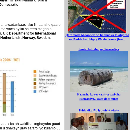
aliya?
Miisaaniyadda UN-ku u
 Democratic
laha wadankaas isku filnaansho gaaro
ama waxa ay ku shireen magaalo
 UK Department for International
Qaramada Midoobey oo heshiiskii Is-afgarad
, Netherlands, Norway, Sweden,
ee Badda ka dhigay Waxba kama jiraan
Sunta: lagu duugey Soomaaliya
Haamaha ka soo caariyey xeebaha
Soomaaliya.. Warbxintii sunta
Shidaalka PL iyo shirkadaha
madax ka ah wakiilka xoghayaha guud
 u dhaxeyn jiray safaro iyo kulamo uu