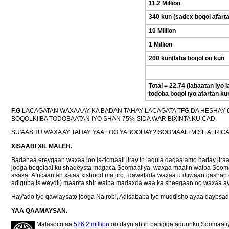
11.2 Million
340 kun (sadex boqol afart
10 Million
1 Million
200 kun(laba boqol oo kun
Total = 22.74 (labaatan iyo 
todoba boqol iyo afartan ku
F.G
LACAGATAN WAXAA AY KA BADAN TAHAY LACAGATA TFG DA HESHAY 
BOQOLKIIBA TODOBAATAN IYO SHAN 75% SIDA WAR BIXINTA KU CAD.
SU'AASHU WAXA AY TAHAY YAA LOO YABOOHAY? SOOMAALI MISE AFRICA
XISAABI XIL MALEH.
Badanaa ereygaan waxaa loo is-ticmaali jiray in lagula dagaalamo haday ji
jooga boqolaal ku shaqeysta magaca Soomaaliya, waxaa maalin walba Sooma
asakar Africaan ah xataa xishood ma jiro, dawalada waxaa u diiwaan gashan 
adiguba is weydii) maanta shir walba madaxda waa ka sheegaan oo waxaa ay 
Hay'ado iyo qawlaysato jooga Nairobi, Adisababa iyo muqdisho ayaa qaybsa
YAA QAAMAYSAN.
Malasocotaa
526.2 million
oo dayn ah in bangiga aduunku Soomaaliya