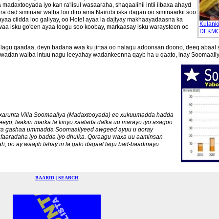
madaxtooyada iyo kan ra'iisul wasaaraha, shaqaalihii intii ilbaxa ahayd
ra dad siminaar walba loo diro ama Nairobi iska dagan oo siminaarkii soo
 ayaa ciidda loo galiyay, oo Hotel ayaa la dajiyay makhaayadaasna ka
Kulank
 waa isku go'een ayaa loogu soo koobay, markaasay isku waraysteen oo
DFKMG
lagu qaadaa, deyn badana waa ku jirtaa oo nalagu adoonsan doono, deeq abaal
o wadan walba intuu nagu leeyahay wadankeenna qayb ha u qaato, inay Soomaali
xarunta Villa Soomaaliya (Madaxtooyada) ee xukuumadda hadda
eeyo, laakiin marka la fiiriyo xaalada dalka uu marayo iyo asagoo
i ka gashaa ummadda Soomaaliyeed awgeed ayuu u qoray
 safaaradaha iyo badda iyo dhulka. Qoraagu waxa uu aaminsan
, oo ay waajib tahay in la galo dagaal lagu bad-baadinayo
BAARID | SEARCH