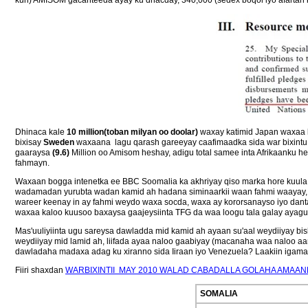
kun) AMISOM gacanteeda ayay ku dhacday, 340,000 (sedex boqol iyo afartan k
Dhinaca kale
10 million(toban milyan oo doolar)
waxay katimid Japan waxaa l
bixisay
Sweden
waxaana lagu qarash gareeyay caafimaadka sida war bixintu
gaaraysa
(9.6)
Million oo Amisom heshay, adigu total samee inta Afrikaanku
fahmayn.
Waxaan bogga intenetka ee BBC Soomalia ka akhriyay qiso marka hore kuula 
wadamadan yurubta wadan kamid ah hadana siminaarkii waan fahmi waayay, 
wareer keenay in ay fahmi weydo waxa socda, waxa ay kororsanayso iyo dan
waxaa kaloo kuusoo baxaysa gaajeysiinta TFG da waa loogu tala galay ayag
Mas'uuliyiinta ugu sareysa dawladda mid kamid ah ayaan su'aal weydiiyay bi
weydiiyay mid lamid ah, liifada ayaa naloo gaabiyay (macanaha waa naloo aam
dawladaha madaxa adag ku xiranno sida Iiraan iyo Venezuela? Laakiin igam
Fiiri shaxdan
WARBIXINTII MAY 2010 WALAD CABADALLA GOLAHA AMAANK
SOMALIA