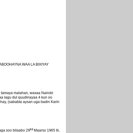
YABOOHAYNA WAA LA BIXIYAY
b tamaya malahan, waxaa Nairobi
a lagu dul quudinayaa 4 kun oo
ahay, (sababta aysan uga badin Karin
kii
aga soo bilaabo 29
Maarso 1965 tii,