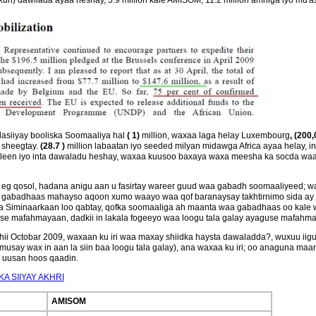
un) dawllada ayaa heshay, 5.9 million kale AMISOM, 11.2 million amniga iyo mu'
asiiyay booliska Soomaaliya hal
( 1)
million, waxaa laga helay Luxembourg
, (200
 sheegtay.
(28.7 )
million labaatan iyo seeded milyan midawga Africa ayaa helay, i
 heleen iyo inta dawaladu heshay, waxaa kuusoo baxaya waxa meesha ka socda wa
eg qosol, hadana anigu aan u fasirtay wareer guud waa gabadh soomaaliyeed; wax
gabadhaas mahayso aqoon xumo waayo waa qof baranaysay takhtirnimo sida ay s
ta Siminaarkaan loo qabtay, qofka soomaaliga ah maanta waa gabadhaas oo kale 
use mafahmayaan, dadkii in lakala fogeeyo waa loogu tala galay ayaguse mafahm
shii Octobar 2009, waxaan ku iri waa maxay shiidka haysta dawaladda?, wuxuu ii
usay wax in aan la siin baa loogu tala galay), ana waxaa ku iri; oo anaguna maa
a uusan hoos qaadin.
A SIIYAY AKHRI
AMISOM