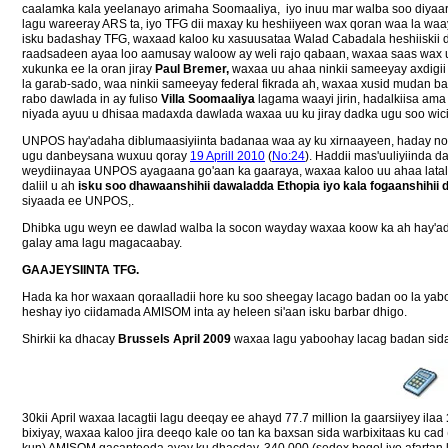
caalamka kala yeelanayo arimaha Soomaaliya, iyo inuu mar walba soo diyaari
lagu wareeray ARS ta, iyo TFG dii maxay ku heshiiyeen wax qoran waa la waaya
isku badashay TFG, waxaad kaloo ku xasuusataa Walad Cabadala heshiiskii 
raadsadeen ayaa loo aamusay waloow ay weli rajo qabaan, waxaa saas wax u 
xukunka ee la oran jiray
Paul Bremer,
waxaa uu ahaa ninkii sameeyay axdigii 
la garab-sado, waa ninkii sameeyay federal fikrada ah, waxaa xusid mudan 
rabo dawlada in ay fuliso
Villa Soomaaliya
lagama waayi jirin, hadalkiisa ama
niyada ayuu u dhisaa madaxda dawlada waxaa uu ku jiray dadka ugu soo wic
UNPOS hay'adaha diblumaasiyiinta badanaa waa ay ku xirnaayeen, haday no
ugu danbeysana wuxuu qoray
19 Aprill 2010
(
No:24
). Haddii mas'uuliyiinda
weydiinayaa UNPOS ayagaana go'aan ka gaaraya, waxaa kaloo uu ahaa latal
daliil u ah
isku soo dhawaanshihii dawaladda Ethopia iyo kala fogaanshihii
siyaada ee UNPOS,.
Dhibka ugu weyn ee dawlad walba la socon wayday waxaa koow ka ah hay'a
galay ama lagu magacaabay.
GAAJEYSIINTA TFG.
Hada ka hor waxaan qoraalladii hore ku soo sheegay lacago badan oo la yab
heshay iyo ciidamada AMISOM inta ay heleen si'aan isku barbar dhigo.
Shirkii ka dhacay
Brussels April 2009
waxaa lagu yaboohay lacag badan sida 1
30kii April waxaa lacagtii lagu deeqay ee ahayd 77.7 million la gaarsiiyey ilaa
bixiyay, waxaa kaloo jira deeqo kale oo tan ka baxsan sida warbixitaas ku cad 