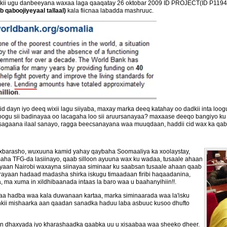
ii ugu danbeeyana waxaa laga qaaqatay 26 oktobar 2009 ID PROJECT(ID P1194
 qaboojiyeyaal tallaal)
kala fiicnaa labadda mashruuc.
ayn iyo deeq wixii lagu siiyaba, maxay marka deeq katahay oo dadkii inta loogu
ogu sii badinayaa oo lacagaha loo sii aruursanayaa? maxaase deeqo bangiyo ku j
sagaana ilaal sanayo, ragga beecsanayana waa muuqdaan, haddii cid wax ka qaba
arasho, wuxuuna kamid yahay qaybaha Soomaaliya ka xoolaystay,
ha TFG-da lasiinayo, qaab silloon ayuuna wax ku wadaa, tusaale ahaan
yaan Nairobi waxayna siinayaa siminaar ku saabsan tusaale ahaan qaab
ayaan hadaad madasha shirka iskugu timaadaan firibi haqaadanina,
a, ma xuma in xildhibaanada intaas la baro waa u baahanyihiin!!.
kaa hadba waa kala duwanaan kartaa, marka siminaarada waa la'isku
ankii mishaarka aan qaadan sanadka haduu laba asbuuc kusoo dhufto
ayn dhaxyada iyo kharashaadka qaabka uu u xisaabaa waa sheeko dheer.