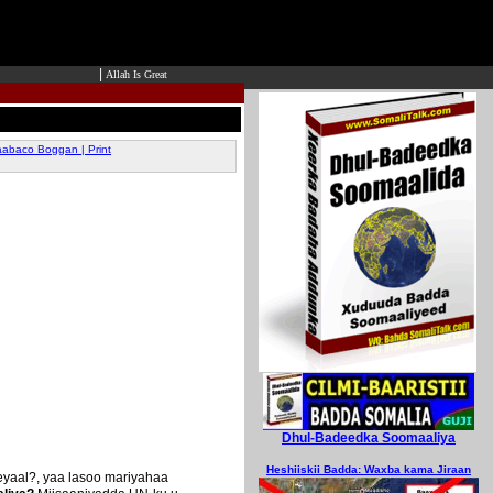
|
Allah Is Great
abaco Boggan | Print
Dhul-Badeedka Soomaaliya
Heshiiskii Badda: Waxba kama Jiraan
yaal?, yaa lasoo mariyahaa