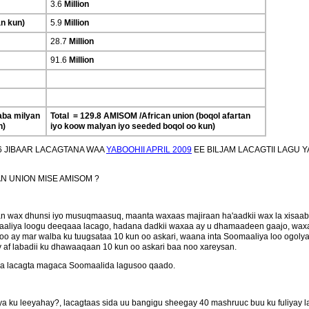
3.6
Million
an kun)
5.9
Million
28.7
Million
91.6
Million
laba milyan
Total = 129.8 AMISOM /African union (boqol afartan
n)
iyo koow malyan iyo seeded boqol oo kun)
6 JIBAAR LACAGTANA WAA
YABOOHII APRIL 2009
EE BILJAM LACAGTII LAGU 
N UNION MISE AMISOM ?
raan wax dhunsi iyo musuqmaasuq, maanta waxaas majiraan ha'aadkii wax la xisaa
aliya loogu deeqaaa lacago, hadana dadkii waxaa ay u dhamaadeen gaajo, waxa
oo ay mar walba ku tuugsataa 10 kun oo askari, waana inta Soomaaliya loo ogoly
af labadii ku dhawaaqaan 10 kun oo askari baa noo xareysan.
da lacagta magaca Soomaalida lagusoo qaado.
 ku leeyahay?, lacagtaas sida uu bangigu sheegay 40 mashruuc buu ku fuliyay l