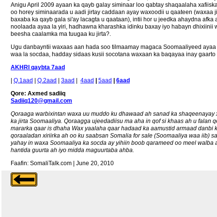
Anigu April 2009 ayaan ka qayb galay siminaar loo qabtay shaqaalaha xafiiska 
oo horey siminaarada u aadi jirtay caddaan ayay waxoodii u qaateen (waxaa ji
baxaba ka qayb gala si'ay lacagta u qaataan), intii hor u jeedka ahaydna afka
noolaada ayaa la yiri, hadhawna kharashka idinku baxay iyo habayn dhixiinii
beesha caalamka ma tuugaa ku jirta?.
Ugu danbayntii waxaas aan hada soo tilmaamay magaca Soomaaliyeed ayaa 
waa la socdaa, hadday sidaas kusii socotana waxaan ka baqayaa inay gaart
AKHRI qaybta 7aad
|
Q.1aad
|
Q.2aad
|
3aad
|
4aad
|
5aad
|
6aad
Qore: Axmed sadiiq
Sadiiq120@gmail.com
Qoraaga warbixintan waxa uu muddo ku dhawaad ah sanad ka shaqeenayay 
ka jirta Soomaaliya. Qoraagga ujeedadiisu ma aha in qof si khaas ah u falan q
mararka qaar is dhaha Wax yaalaha qaar hadaad ka aamustid armaad danb
qoraaladan xiriirka ah oo ku saabsan Somalia for sale (Soomaaliya waa iib)
yahay in waxa Soomaaliya ka socda ay yihiin boob qarameed oo meel walba ah
hantida guurta ah iyo midda maguurtaba ahba.
Faafin: SomaliTalk.com | June 20, 2010