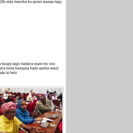
28) sida meesha ku qoran waxaa lagu
 tuugsi tago hadana waxii loo soo
ira loola baxayaa hadii aanba waxii
ta la helo.