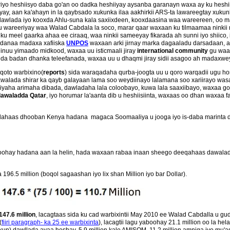
yo heshiisyo daba go'an oo dadka heshiiyay aysanba garanayn waxa ay ku heshiiye
y, aan ka'ahayn in la qaybsado xukunka ilaa aakhirkii ARS-ta lawareegtay xukunki
dawlada iyo kooxda Ahlu-suna kala saxiixdeen, kooxdaasina waa wareereen, oo 
wareeriyay waa Walad Cabdala la soco, marar qaar waxaan ku tilmaamaa ninkii ma
ku meel gaarka ahaa ee ciraaq, waa ninkii sameeyay fikarada ah sunni iyo shiico
badanaa madaxa xafiiska
UNPOS
waxaan arki jirnay marka dagaaladu darsadaan, a
 inuu yimaado midkood, waxaa uu isticmaali jiray
international community
gu waa
ida badan dhanka teleefanada, waxaa uu u dhaqmi jiray sidii asagoo ah madaxwe
qoto warbixino(
reports
) sida waraqadaha qurba-joogta uu u qoro warqadii ugu h
 dawalada shirar ka qayb galayaan lama soo weydiinayo lalamana soo xariirayo wa
iyaha arimaha dibada, dawladaha lala coloobayo, kuwa lala saaxiibayo, waxaa 
 dawaladda Qatar
, iyo horumar la'aanta dib u heshiisiinta, waxaas oo dhan waxaa 
dahaas dhooban Kenya hadana magaca Soomaaliya u jooga iyo is-daba marinta d
oohay hadana aan la helin, hada waxaan rabaa inaan sheego deeqahaas dawalada 
96.5 million (boqol sagaashan iyo lix shan Million iyo bar Dollar).
147.6 million
, lacagtaas sida ku cad warbixintii May 2010 ee Walad Cabdalla u g
(
fiiri paragraph- ka 25 ee warbixinta
), lacagtii lagu yaboohay 21.1 million oo la hela