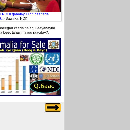
ii NDI u qabatay XIldhibaanada
...
(Sawirka: NDI)
 sheegad keeda nalagu leeyahayna
ya beec tahay ma igu raacday?.