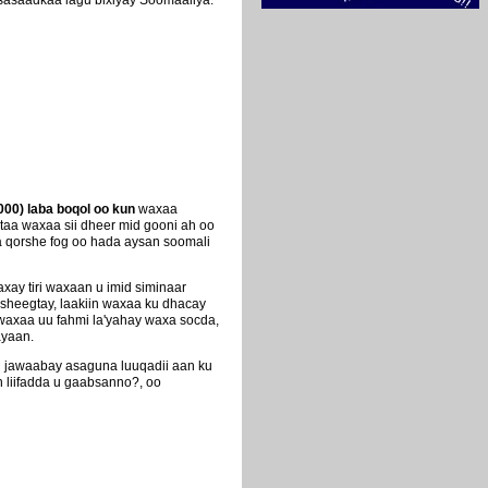
asasaadkaa lagu bixiyay Soomaaliya.
,000) laba boqol oo kun
waxaa
ntaa waxaa sii dheer mid gooni ah oo
a qorshe fog oo hada aysan soomali
ay tiri waxaan u imid siminaar
heegtay, laakiin waxaa ku dhacay
waxaa uu fahmi la'yahay waxa socda,
ayaan.
gu jawaabay asaguna luuqadii aan ku
n liifadda u gaabsanno?, oo