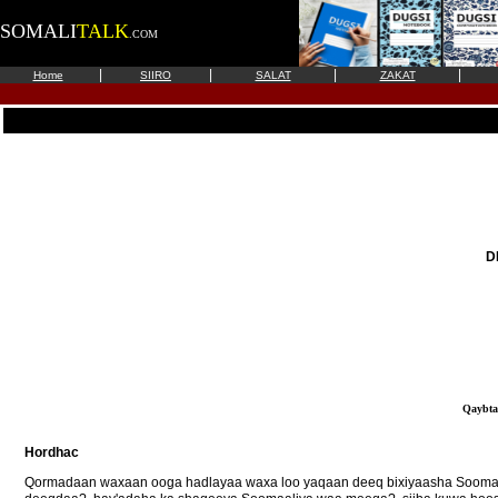
SOMALI
TALK
.COM
|
|
|
|
Home
SIIRO
SALAT
ZAKAT
D
Qaybt
Hordhac
Qormadaan waxaan ooga hadlayaa waxa loo yaqaan deeq bixiyaasha Soomaal